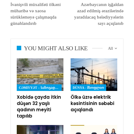
İvanişvili müxalifəti ölkəni
Azərbaycanın işğaldan
müharibə və xaosa
azad edilmiş ərazilərində
sürükləməyə çalışmaqda
yaradılacaq bələdiyyələrin
günahlandırıb
sayı açıqlanıb
YOU MIGHT ALSO LIKE
All
CƏMIYYƏT – ᲡᲐᲖᲝᲒᲐᲓᲝᲔᲑᲐ
DÜNYA - ᲛᲡᲝᲤᲚᲘᲝ
Xobidə çayda itkin
Ölkə üzrə elektrik
düşən 32 yaşlı
kəsintisinin səbəbi
qadının meyiti
açıqlandı
tapılıb