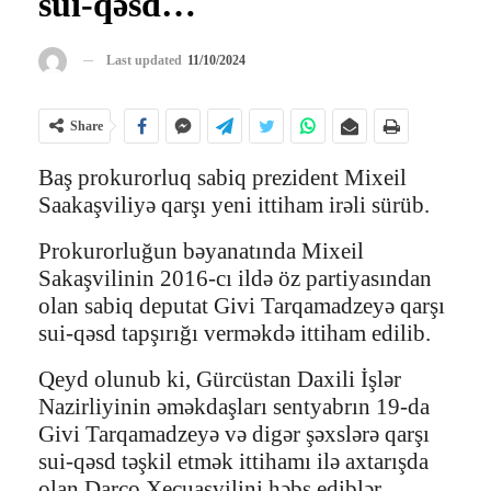
sui-qəsd…
Last updated
11/10/2024
Share
Baş prokurorluq sabiq prezident Mixeil
Saakaşviliyə qarşı yeni ittiham irəli sürüb.
Prokurorluğun bəyanatında Mixeil
Sakaşvilinin 2016-cı ildə öz partiyasından
olan sabiq deputat Givi Tarqamadzeyə qarşı
sui-qəsd tapşırığı verməkdə ittiham edilib.
Qeyd olunub ki, Gürcüstan Daxili İşlər
Nazirliyinin əməkdaşları sentyabrın 19-da
Givi Tarqamadzeyə və digər şəxslərə qarşı
sui-qəsd təşkil etmək ittihamı ilə axtarışda
olan Darço Xeçuaşvilini həbs ediblər.