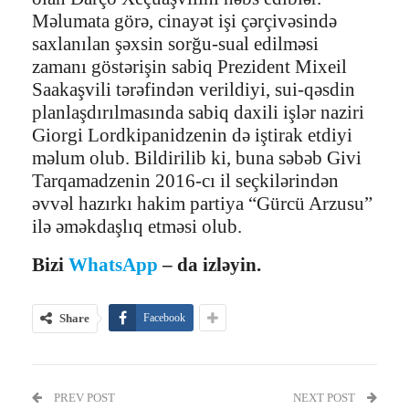
Məlumata görə, cinayət işi çərçivəsində
saxlanılan şəxsin sorğu-sual edilməsi
zamanı göstərişin sabiq Prezident Mixeil
Saakaşvili tərəfindən verildiyi, sui-qəsdin
planlaşdırılmasında sabiq daxili işlər naziri
Giorgi Lordkipanidzenin də iştirak etdiyi
məlum olub. Bildirilib ki, buna səbəb Givi
Tarqamadzenin 2016-cı il seçkilərindən
əvvəl hazırkı hakim partiya “Gürcü Arzusu”
ilə əməkdaşlıq etməsi olub.
Bizi
WhatsApp
– da izləyin.
Share
Facebook
PREV POST
NEXT POST