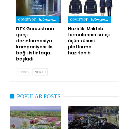
CƏMIYYƏT – ᲡᲐᲖᲝᲒᲐᲓᲝᲔᲑᲐ
CƏMIYYƏT – ᲡᲐᲖᲝᲒᲐᲓᲝᲔᲑᲐ
DTX Gürcüstana
Nazirlik: Məktəb
qarşı
formalarının satışı
dezinformasiya
üçün xüsusi
kampaniyası ilə
platforma
bağlı istintaqa
hazırlanıb
başladı
PREV
NEXT
POPULAR POSTS