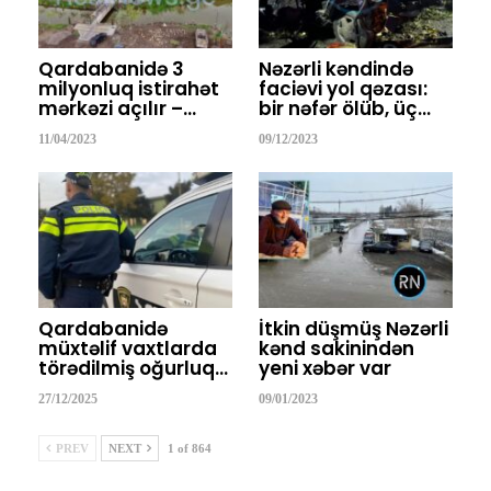
Qardabanidə 3
Nəzərli kəndində
milyonluq istirahət
faciəvi yol qəzası:
mərkəzi açılır –…
bir nəfər ölüb, üç…
11/04/2023
09/12/2023
Qardabanidə
İtkin düşmüş Nəzərli
müxtəlif vaxtlarda
kənd sakinindən
törədilmiş oğurluq…
yeni xəbər var
27/12/2025
09/01/2023
PREV
NEXT
1 of 864