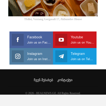
Tbilisi, Vaxtang Gorgasali 17, Akhundov House
Facebook
Youtube
Join us on Facebook
Join us on Youtube
Instagram
Telegram
Join us on Instagram
Join us on Telegram
ᲩᲕᲔᲜ ᲨᲔᲡᲐᲮᲔᲑ
ᲙᲝᲜᲢᲐᲥᲢᲘ
© 2026 - REALNEWS.GE. All Rights Reserved.