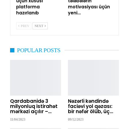
üçün xüsusi
tələbələrin
platforma
motivasiyası üçün
hazırlanıb
yeni…
PREV
NEXT
POPULAR POSTS
Qardabanidə 3
Nəzərli kəndində
milyonluq istirahət
faciəvi yol qəzası:
mərkəzi açılır –…
bir nəfər ölüb, üç…
11/04/2023
09/12/2023