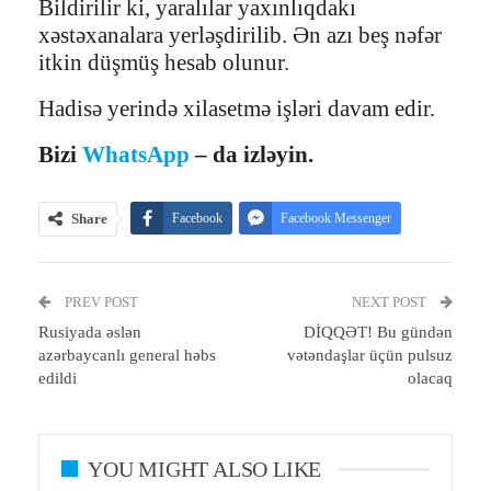
Bildirilir ki, yaralılar yaxınlıqdakı
xəstəxanalara yerləşdirilib. Ən azı beş nəfər
itkin düşmüş hesab olunur.
Hadisə yerində xilasetmə işləri davam edir.
Bizi
WhatsApp
– da izləyin.
Share
Facebook
Facebook Messenger
Telegram
Twitter
WhatsApp
PREV POST
Email
Print
NEXT POST
Rusiyada əslən
DİQQƏT! Bu gündən
azərbaycanlı general həbs
vətəndaşlar üçün pulsuz
edildi
olacaq
YOU MIGHT ALSO LIKE