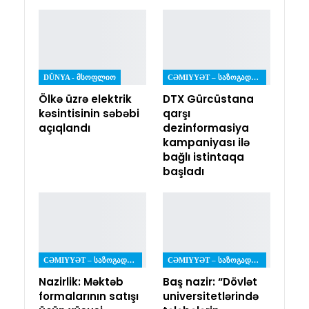
DÜNYA - ᲛᲡᲝᲤᲚᲘᲝ
CƏMIYYƏT – ᲡᲐᲖᲝᲒᲐᲓᲝᲔᲑᲐ
Ölkə üzrə elektrik
DTX Gürcüstana
kəsintisinin səbəbi
qarşı
açıqlandı
dezinformasiya
kampaniyası ilə
bağlı istintaqa
başladı
CƏMIYYƏT – ᲡᲐᲖᲝᲒᲐᲓᲝᲔᲑᲐ
CƏMIYYƏT – ᲡᲐᲖᲝᲒᲐᲓᲝᲔᲑᲐ
Nazirlik: Məktəb
Baş nazir: “Dövlət
formalarının satışı
universitetlərində