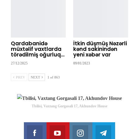
Qardabanidə
İtkin düşmüş Nəzərli
müxtəlif vaxtlarda
kənd sakinindən
törədilmiş oğurluq…
yeni xəbər var
27/12/2025
09/01/2023
PREV
NEXT
1 of 863
Tbilisi, Vaxtang Gorgasali 17, Akhundov House
Facebook
Youtube
Instagram
Telegram
Join us on Facebook
Join us on Youtube
Join us on Instagram
Join us on T