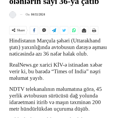
ölənlərin sayı 36-ya çatıb
On
04/11/2024
Share
Hindistanın Marçula şəhəri (Uttarakhand
ştatı) yaxınlığında avtobusun dərəyə aşması
nəticəsində azı 36 nəfər həlak olub.
RealNews.ge xarici KİV-ə istinadən xəbər
verir ki, bu barədə “Times of India” nəşri
məlumat yayıb.
NDTV telekanalının məlumatına görə, 45
yerlik avtobusun sürücüsü dağ yolunda
idarəetməni itirib və maşın təxminən 200
metr hündürlükdən uçuruma düşüb.