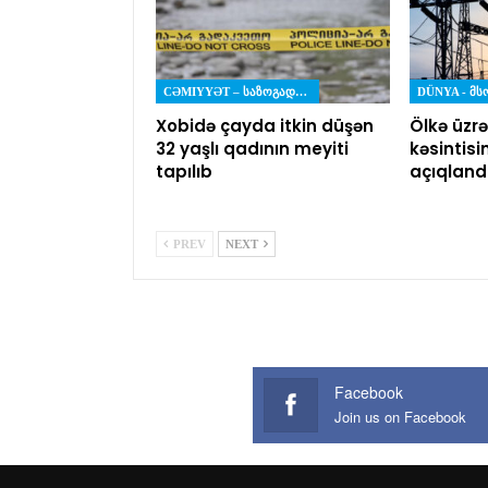
CƏMIYYƏT – ᲡᲐᲖᲝᲒᲐᲓᲝᲔᲑᲐ
DÜNYA - Მ
Xobidə çayda itkin düşən
Ölkə üzrə
32 yaşlı qadının meyiti
kəsintisi
tapılıb
açıqland
PREV
NEXT
Facebook
Join us on Facebook