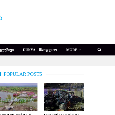
ᲙᲚᲣᲖᲘᲕᲘ
DÜNYA – ᲛᲡᲝᲤᲚᲘᲝ
MORE
POPULAR POSTS