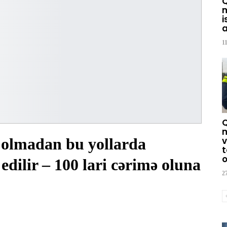
m
i
a
1
m
 olmadan bu yollarda
v
t
o
dilir – 100 lari cərimə oluna
2