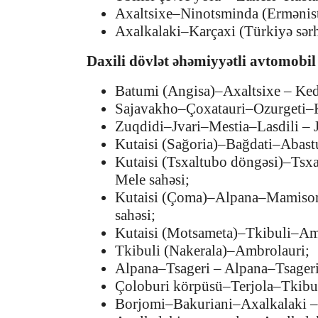
Axaltsixe–Ninotsminda (Ermənista
Axalkalaki–Karçaxi (Türkiyə sərh
Daxili dövlət əhəmiyyətli avtomobil 
Batumi (Angisa)–Axaltsixe – Ked
Sajavakho–Çoxatauri–Ozurgeti–Ko
Zuqdidi–Jvari–Mestia–Lasdili – J
Kutaisi (Sağoria)–Bağdati–Abast
Kutaisi (Tsxaltubo döngəsi)–Tsxa
Mele sahəsi;
Kutaisi (Çoma)–Alpana–Mamisons
sahəsi;
Kutaisi (Motsameta)–Tkibuli–Amb
Tkibuli (Nakerala)–Ambrolauri;
Alpana–Tsageri – Alpana–Tsageri
Çoloburi körpüsü–Terjola–Tkibul
Borjomi–Bakuriani–Axalkalaki –