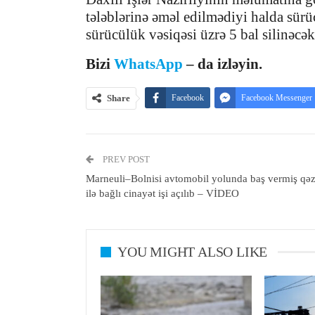
tələblərinə əməl edilmədiyi halda sür
sürücülük vəsiqəsi üzrə 5 bal silinəcək
Bizi
WhatsApp
– da izləyin.
Share
Facebook
Facebook Messenger
PREV POST
Marneuli–Bolnisi avtomobil yolunda baş vermiş qə
ilə bağlı cinayət işi açılıb – VİDEO
YOU MIGHT ALSO LIKE