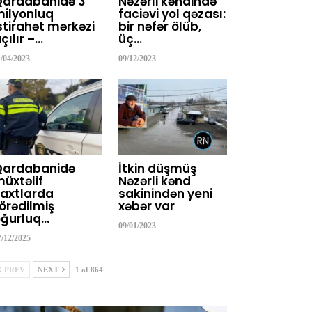
Qardabanidə 3
Nəzərli kəndində
ilyonluq
faciəvi yol qəzası:
stirahət mərkəzi
bir nəfər ölüb,
çılır –…
üç…
1/04/2023
09/12/2023
Qardabanidə
İtkin düşmüş
üxtəlif
Nəzərli kənd
axtlarda
sakinindən yeni
örədilmiş
xəbər var
ğurluq…
09/01/2023
7/12/2025
PREV
NEXT
1 of 864