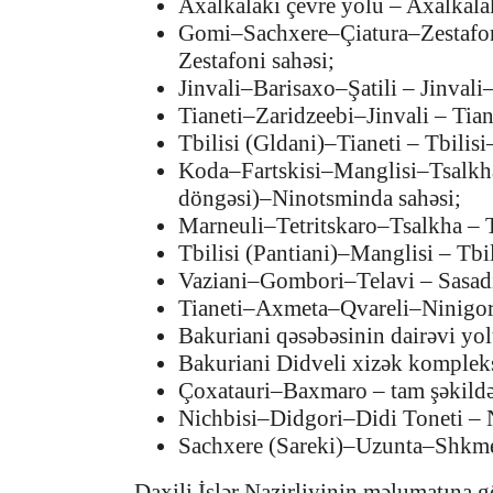
Axalkalaki çevre yolu – Axalkalak
Gomi–Sachxere–Çiatura–Zestafon
Zestafoni sahəsi;
Jinvali–Barisaxo–Şatili – Jinvali
Tianeti–Zaridzeebi–Jinvali – Tian
Tbilisi (Gldani)–Tianeti – Tbilisi
Koda–Fartskisi–Manglisi–Tsalkha
döngəsi)–Ninotsminda sahəsi;
Marneuli–Tetritskaro–Tsalkha – T
Tbilisi (Pantiani)–Manglisi – Tbi
Vaziani–Gombori–Telavi – Sasadi
Tianeti–Axmeta–Qvareli–Ninigori
Bakuriani qəsəbəsinin dairəvi yol
Bakuriani Didveli xizək kompleks
Çoxatauri–Baxmaro – tam şəkildə
Nichbisi–Didgori–Didi Toneti – N
Sachxere (Sareki)–Uzunta–Shkmer
Daxili İşlər Nazirliyinin məlumatına gö