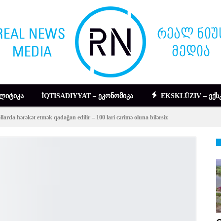
ᲚᲘᲢᲘᲙᲐ
İQTISADIYYAT – ᲔᲙᲝᲜᲝᲛᲘᲙᲐ
EKSKLÜZIV – ᲔᲥᲡ
arda hərəkət etmək qadağan edilir – 100 lari cərimə oluna bilərsiz