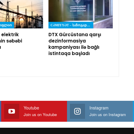
ᲡᲝᲤᲚᲘᲝ
CƏMIYYƏT – ᲡᲐᲖᲝᲒᲐᲓᲝᲔᲑᲐ
 elektrik
DTX Gürcüstana qarşı
nin səbəbi
dezinformasiya
ı
kampaniyası ilə bağlı
istintaqa başladı
Youtube
Instagram
Join us on Youtube
Join us on Instagram