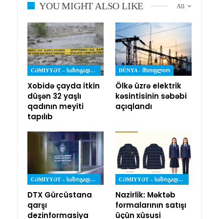
YOU MIGHT ALSO LIKE
All
CƏMIYYƏT – ᲡᲐᲖᲝᲒᲐᲓᲝᲔᲑᲐ
DÜNYA - ᲛᲡᲝᲤᲚᲘᲝ
Xobidə çayda itkin
Ölkə üzrə elektrik
düşən 32 yaşlı
kəsintisinin səbəbi
qadının meyiti
açıqlandı
tapılıb
CƏMIYYƏT – ᲡᲐᲖᲝᲒᲐᲓᲝᲔᲑᲐ
CƏMIYYƏT – ᲡᲐᲖᲝᲒᲐᲓᲝᲔᲑᲐ
DTX Gürcüstana
Nazirlik: Məktəb
qarşı
formalarının satışı
dezinformasiya
üçün xüsusi