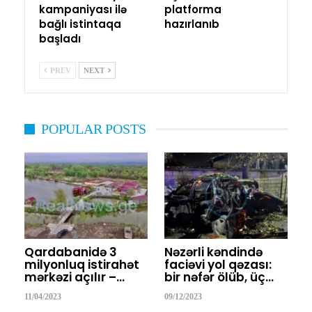
kampaniyası ilə
platforma
bağlı istintaqa
hazırlanıb
başladı
PREV
NEXT
POPULAR POSTS
Qardabanidə 3
Nəzərli kəndində
milyonluq istirahət
faciəvi yol qəzası:
mərkəzi açılır –…
bir nəfər ölüb, üç…
11/04/2023
09/12/2023