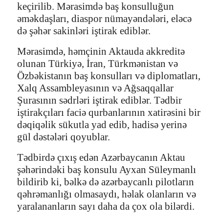
keçirilib. Mərasimdə baş konsulluğun
əməkdaşları, diaspor nümayəndələri, eləcə
də şəhər sakinləri iştirak ediblər.
Mərasimdə, həmçinin Aktauda akkreditə
olunan Türkiyə, İran, Türkmənistan və
Özbəkistanın baş konsulları və diplomatları,
Xalq Assambleyasının və Ağsaqqallar
Şurasının sədrləri iştirak ediblər. Tədbir
iştirakçıları faciə qurbanlarının xatirəsini bir
dəqiqəlik sükutla yad edib, hadisə yerinə
gül dəstələri qoyublar.
Tədbirdə çıxış edən Azərbaycanın Aktau
şəhərindəki baş konsulu Ayxan Süleymanlı
bildirib ki, bəlkə də azərbaycanlı pilotların
qəhrəmanlığı olmasaydı, həlak olanların və
yaralananların sayı daha da çox ola bilərdi.