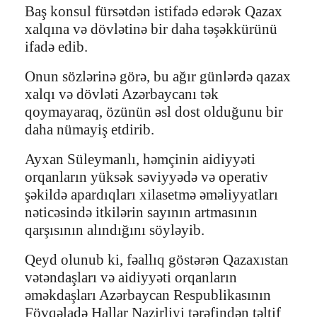
Baş konsul fürsətdən istifadə edərək Qazax
xalqına və dövlətinə bir daha təşəkkürünü
ifadə edib.
Onun sözlərinə görə, bu ağır günlərdə qazax
xalqı və dövləti Azərbaycanı tək
qoymayaraq, özünün əsl dost olduğunu bir
daha nümayiş etdirib.
Ayxan Süleymanlı, həmçinin aidiyyəti
orqanların yüksək səviyyədə və operativ
şəkildə apardıqları xilasetmə əməliyyatları
nəticəsində itkilərin sayının artmasının
qarşısının alındığını söyləyib.
Qeyd olunub ki, fəallıq göstərən Qazaxıstan
vətəndaşları və aidiyyəti orqanların
əməkdaşları Azərbaycan Respublikasının
Fövqəladə Hallar Nazirliyi tərəfindən təltif