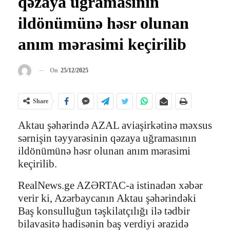
qəzaya uğramasının
ildönümünə həsr olunan
anım mərasimi keçirilib
On
25/12/2025
Share
Aktau şəhərində AZAL aviaşirkətinə məxsus
sərnişin təyyarəsinin qəzaya uğramasının
ildönümünə həsr olunan anım mərasimi
keçirilib.
RealNews.ge AZƏRTAC-a istinadən xəbər
verir ki, Azərbaycanın Aktau şəhərindəki
Baş konsulluğun təşkilatçılığı ilə tədbir
bilavasitə hadisənin baş verdiyi ərazidə