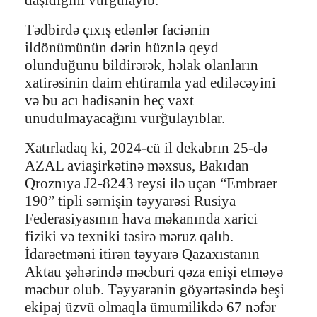
Tədbirdə çıxış edənlər faciənin
ildönümünün dərin hüznlə qeyd
olunduğunu bildirərək, həlak olanların
xatirəsinin daim ehtiramla yad ediləcəyini
və bu acı hadisənin heç vaxt
unudulmayacağını vurğulayıblar.
Xatırladaq ki, 2024-cü il dekabrın 25-də
AZAL aviaşirkətinə məxsus, Bakıdan
Qroznıya J2-8243 reysi ilə uçan “Embraer
190” tipli sərnişin təyyarəsi Rusiya
Federasiyasının hava məkanında xarici
fiziki və texniki təsirə məruz qalıb.
İdarəetməni itirən təyyarə Qazaxıstanın
Aktau şəhərində məcburi qəza enişi etməyə
məcbur olub. Təyyarənin göyərtəsində beşi
ekipaj üzvü olmaqla ümumilikdə 67 nəfər