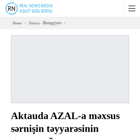
Home
Dünya - მსოფლიო
Aktauda AZAL-a məxsus
sərnişin təyyarəsinin