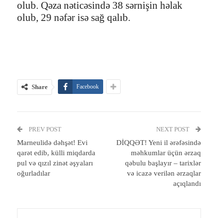
olub. Qəza nəticəsində 38 sərnişin həlak
olub, 29 nəfər isə sağ qalıb.
Share
Facebook
PREV POST
NEXT POST
Marneulidə dəhşət! Evi
DİQQƏT! Yeni il ərəfəsində
qarət edib, külli miqdarda
məhkumlar üçün ərzaq
pul və qızıl zinət əşyaları
qəbulu başlayır – tarixlər
oğurladılar
və icazə verilən ərzaqlar
açıqlandı