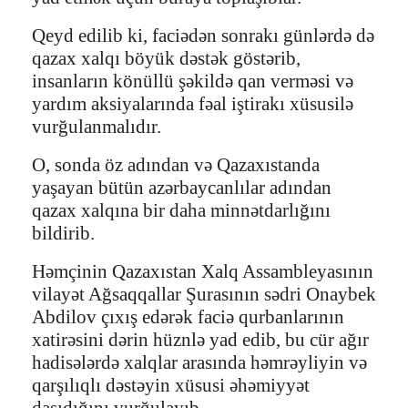
Qeyd edilib ki, faciədən sonrakı günlərdə də
qazax xalqı böyük dəstək göstərib,
insanların könüllü şəkildə qan verməsi və
yardım aksiyalarında fəal iştirakı xüsusilə
vurğulanmalıdır.
O, sonda öz adından və Qazaxıstanda
yaşayan bütün azərbaycanlılar adından
qazax xalqına bir daha minnətdarlığını
bildirib.
Həmçinin Qazaxıstan Xalq Assambleyasının
vilayət Ağsaqqallar Şurasının sədri Onaybek
Abdilov çıxış edərək faciə qurbanlarının
xatirəsini dərin hüznlə yad edib, bu cür ağır
hadisələrdə xalqlar arasında həmrəyliyin və
qarşılıqlı dəstəyin xüsusi əhəmiyyət
daşıdığını vurğulayıb.