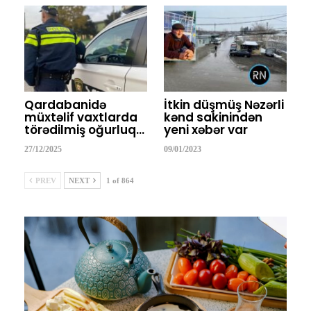
Qardabanidə
İtkin düşmüş Nəzərli
müxtəlif vaxtlarda
kənd sakinindən
törədilmiş oğurluq…
yeni xəbər var
27/12/2025
09/01/2023
PREV
NEXT
1 of 864