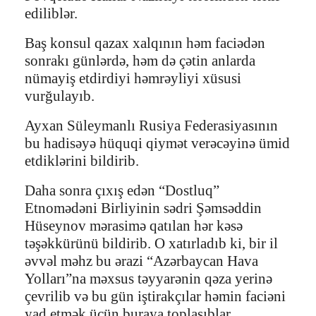
ediliblər.
Baş konsul qazax xalqının həm faciədən
sonrakı günlərdə, həm də çətin anlarda
nümayiş etdirdiyi həmrəyliyi xüsusi
vurğulayıb.
Ayxan Süleymanlı Rusiya Federasiyasının
bu hadisəyə hüquqi qiymət verəcəyinə ümid
etdiklərini bildirib.
Daha sonra çıxış edən “Dostluq”
Etnomədəni Birliyinin sədri Şəmsəddin
Hüseynov mərasimə qatılan hər kəsə
təşəkkürünü bildirib. O xatırladıb ki, bir il
əvvəl məhz bu ərazi “Azərbaycan Hava
Yolları”na məxsus təyyarənin qəza yerinə
çevrilib və bu gün iştirakçılar həmin faciəni
yad etmək üçün buraya toplaşıblar.