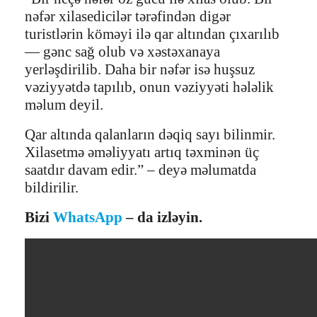
nəfər xilasedicilər tərəfindən digər
turistlərin köməyi ilə qar altından çıxarılıb
— gənc sağ olub və xəstəxanaya
yerləşdirilib. Daha bir nəfər isə huşsuz
vəziyyətdə tapılıb, onun vəziyyəti hələlik
məlum deyil.
Qar altında qalanların dəqiq sayı bilinmir.
Xilasetmə əməliyyatı artıq təxminən üç
saatdır davam edir.” – deyə məlumatda
bildirilir.
Bizi
WhatsApp
– da izləyin.