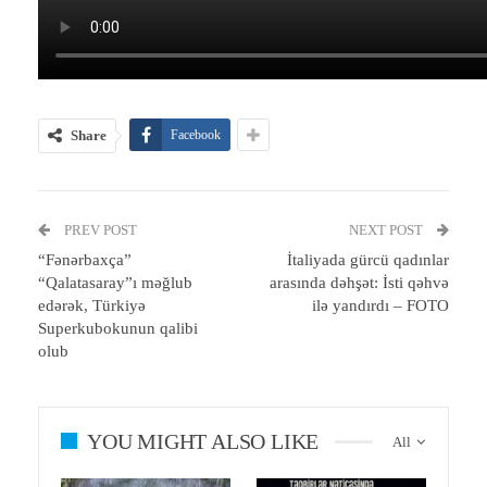
Share
Facebook
PREV POST
NEXT POST
“Fənərbaxça”
İtaliyada gürcü qadınlar
“Qalatasaray”ı məğlub
arasında dəhşət: İsti qəhvə
edərək, Türkiyə
ilə yandırdı – FOTO
Superkubokunun qalibi
olub
YOU MIGHT ALSO LIKE
All