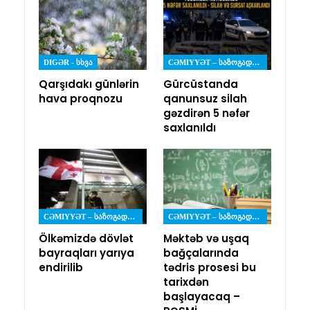
DIGƏR - ᲡᲮᲕᲐ
CƏMIYYƏT – ᲡᲐᲖᲝᲒᲐᲓᲝᲔᲑᲐ
Qarşıdakı günlərin
Gürcüstanda
hava proqnozu
qanunsuz silah
gəzdirən 5 nəfər
saxlanıldı
CƏMIYYƏT – ᲡᲐᲖᲝᲒᲐᲓᲝᲔᲑᲐ
CƏMIYYƏT – ᲡᲐᲖᲝᲒᲐᲓᲝᲔᲑᲐ
Ölkəmizdə dövlət
Məktəb və uşaq
bayraqları yarıya
bağçalarında
endirilib
tədris prosesi bu
tarixdən
başlayacaq –