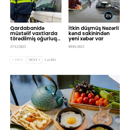
Qardabanidə
İtkin düşmüş Nəzərli
müxtəlif vaxtlarda
kənd sakinindən
törədilmiş oğurluq…
yeni xəbər var
27/12/2025
09/01/2023
PREV
NEXT
1 of 865