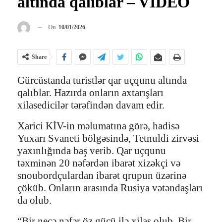
altında qalıblar – VİDEO
On
10/01/2026
Share
Gürcüstanda turistlər qar uçqunu altında
qalıblar. Hazırda onların axtarışları
xilasedicilər tərəfindən davam edir.
Xarici KİV-in məlumatına görə, hadisə
Yuxarı Svaneti bölgəsində, Tetnuldi zirvəsi
yaxınlığında baş verib. Qar uçqunu
təxminən 20 nəfərdən ibarət xizəkçi və
snoubordçulardan ibarət qrupun üzərinə
çöküb. Onların arasında Rusiya vətəndaşları
da olub.
“Bir neçə nəfər öz gücü ilə xilas olub. Bir