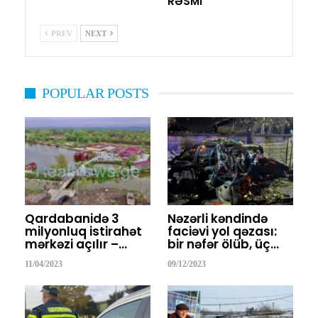
RƏSMİ
PREV
NEXT
POPULAR POSTS
Qardabanidə 3
Nəzərli kəndində
milyonluq istirahət
faciəvi yol qəzası:
mərkəzi açılır –…
bir nəfər ölüb, üç…
11/04/2023
09/12/2023