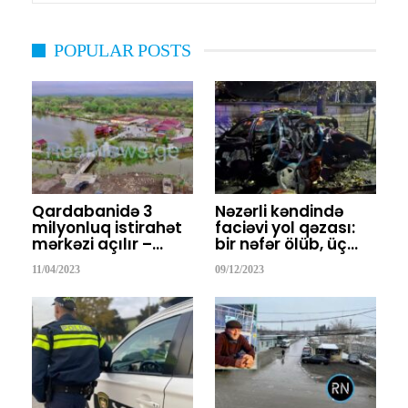
POPULAR POSTS
Qardabanidə 3
Nəzərli kəndində
milyonluq istirahət
faciəvi yol qəzası:
mərkəzi açılır –…
bir nəfər ölüb, üç…
11/04/2023
09/12/2023