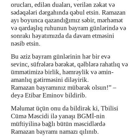
orucları, edilən duaları, verilən zəkat və
sədəqələri dərgahında qəbul etsin. Ramazan
ayı boyunca qazandığımız səbir, mərhəmət
və qardaşlıq ruhunun bayram günlərində və
sonrakı həyatımızda da davam etməsini
nəsib etsin.
Bu əziz bayram günlərinin hər bir evə
sevinc, süfrələrə bərəkət, qəlblərə rahatlıq və
ümmətimizə birlik, həmrəylik və əmin-
amanlıq gətirməsini diləyirik.
Ramazan bayramınız mübarək olsun!” –
deyə Etibar Eminov bildirib.
Məlumat üçün onu da bildirək ki, Tbilisi
Cümə Məscidi ilə yanaşı BGMİ-nin
müftiyilinə bağlı bütün məscidlərdə
Ramazan bayramı namazı qılınıb.