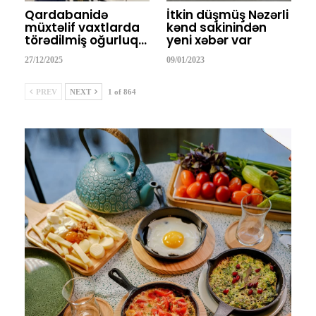
Qardabanidə
İtkin düşmüş Nəzərli
müxtəlif vaxtlarda
kənd sakinindən
törədilmiş oğurluq…
yeni xəbər var
27/12/2025
09/01/2023
PREV
NEXT
1 of 864