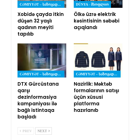
CƏMIYYƏT – ᲡᲐᲖᲝᲒᲐᲓᲝᲔᲑᲐ
DÜNYA - ᲛᲡᲝᲤᲚᲘᲝ
Xobidə çayda itkin
Ölkə üzrə elektrik
düşən 32 yaşlı
kəsintisinin səbəbi
qadının meyiti
açıqlandı
tapılıb
CƏMIYYƏT – ᲡᲐᲖᲝᲒᲐᲓᲝᲔᲑᲐ
CƏMIYYƏT – ᲡᲐᲖᲝᲒᲐᲓᲝᲔᲑᲐ
DTX Gürcüstana
Nazirlik: Məktəb
qarşı
formalarının satışı
dezinformasiya
üçün xüsusi
kampaniyası ilə
platforma
bağlı istintaqa
hazırlanıb
başladı
PREV
NEXT