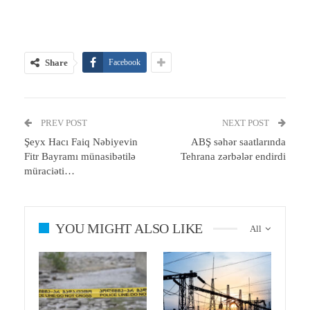
Share
Facebook
PREV POST
NEXT POST
Şeyx Hacı Faiq Nəbiyevin
ABŞ səhər saatlarında
Fitr Bayramı münasibətilə
Tehrana zərbələr endirdi
müraciəti…
YOU MIGHT ALSO LIKE
All