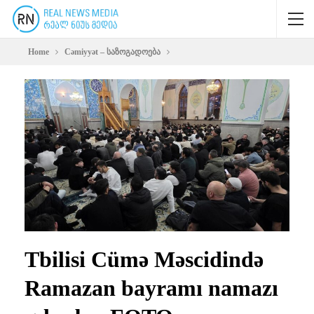
Home
Cəmiyyət – საზოგადოება
Tbilisi Cümə Məscidində
Ramazan bayramı namazı