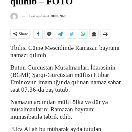
qılınıb – FOTO
Last updated
20/03/2026
Share
Tbilisi Cümə Məscidində Ramazan bayramı
namazı qılınıb.
Bütün Gürcüstan Müsəlmanları İdarəsinin
(BGMİ) Şərqi-Gürcüstan müftisi Etibar
Eminovun imamlığında qılınan namaz səhər
saat 07:36-da baş tutub.
Namazın ardından müfti ölkə və dünya
müsəlmanlarını Ramazan bayramı
münasibətilə təbrik edib.
“Uca Allah bu mübarək ayda tutulan