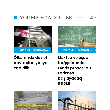
YOU MIGHT ALSO LIKE
All
CƏMIYYƏT – ᲡᲐᲖᲝᲒᲐᲓᲝᲔᲑᲐ
CƏMIYYƏT – ᲡᲐᲖᲝᲒᲐᲓᲝᲔᲑᲐ
Ölkəmizdə dövlət
Məktəb və uşaq
bayraqları yarıya
bağçalarında
endirilib
tədris prosesi bu
tarixdən
başlayacaq –
RƏSMİ