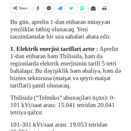
Share
Bu gün, aprelin 1-dən etibarən müəyyən
yeniliklər tətbiq olunacaq. Yeni
tənzimləmələr bir sıra sahələri əhatə edir.
1. Elektrik enerjisi tarifləri artır :
Aprelin
1-dən etibarən həm Tbilisidə, həm də
regionlarda elektrik enerjisinin tarifi 5 tetri
bahalaşır. Bu dəyişiklik həm əhaliyə, həm də
biznes sektoruna (məişət və qeyri-məişət
tarifləri) şamil olunacaq.
Tbilisidə (“Telmiko” abunəçiləri üçün): 0-
101 kVt/saat arası: 15.041 tetridən 20.041
tetriyə qalxır.
101-301 kVt/saat arası: 19.053 tetridən