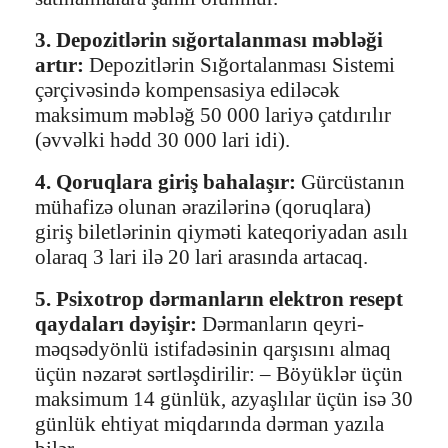
3. Depozitlərin sığortalanması məbləği
artır:
Depozitlərin Sığortalanması Sistemi
çərçivəsində kompensasiya ediləcək
maksimum məbləğ 50 000 lariyə çatdırılır
(əvvəlki hədd 30 000 lari idi).
4. Qoruqlara giriş bahalaşır:
Gürcüstanın
mühafizə olunan ərazilərinə (qoruqlara)
giriş biletlərinin qiyməti kateqoriyadan asılı
olaraq 3 lari ilə 20 lari arasında artacaq.
5. Psixotrop dərmanların elektron resept
qaydaları dəyişir:
Dərmanların qeyri-
məqsədyönlü istifadəsinin qarşısını almaq
üçün nəzarət sərtləşdirilir: – Böyüklər üçün
maksimum 14 günlük, azyaşlılar üçün isə 30
günlük ehtiyat miqdarında dərman yazıla