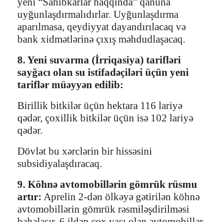
yeni “Sahibkarlar haqqında” qanuna
uyğunlaşdırmalıdırlar. Uyğunlaşdırma
aparılmasa, qeydiyyat dayandırılacaq və
bank xidmətlərinə çıxış məhdudlaşacaq.
8. Yeni suvarma (İrriqasiya) tarifləri
sayğacı olan su istifadəçiləri üçün yeni
tariflər müəyyən edilib:
Birillik bitkilər üçün hektara 116 lariyə
qədər, çoxillik bitkilər üçün isə 102 lariyə
qədər.
Dövlət bu xərclərin bir hissəsini
subsidiyalaşdıracaq.
9. Köhnə avtomobillərin gömrük rüsmu
artır:
Aprelin 2-dən ölkəyə gətirilən köhnə
avtomobillərin gömrük rəsmiləşdirilməsi
bahalaşır. 6 ildən çox yaşı olan avtomobillər