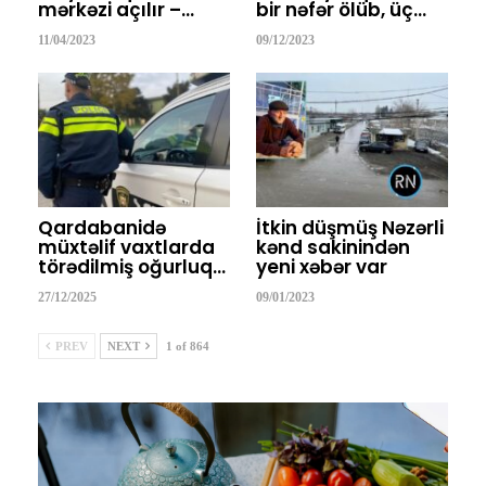
mərkəzi açılır –…
bir nəfər ölüb, üç…
11/04/2023
09/12/2023
Qardabanidə
İtkin düşmüş Nəzərli
müxtəlif vaxtlarda
kənd sakinindən
törədilmiş oğurluq…
yeni xəbər var
27/12/2025
09/01/2023
PREV
NEXT
1 of 864