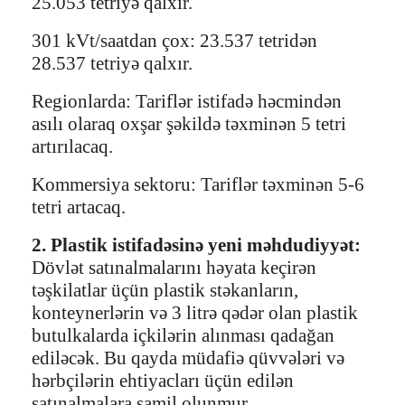
25.053 tetriyə qalxır.
301 kVt/saatdan çox: 23.537 tetridən
28.537 tetriyə qalxır.
Regionlarda: Tariflər istifadə həcmindən
asılı olaraq oxşar şəkildə təxminən 5 tetri
artırılacaq.
Kommersiya sektoru: Tariflər təxminən 5-6
tetri artacaq.
2. Plastik istifadəsinə yeni məhdudiyyət:
Dövlət satınalmalarını həyata keçirən
təşkilatlar üçün plastik stəkanların,
konteynerlərin və 3 litrə qədər olan plastik
butulkalarda içkilərin alınması qadağan
ediləcək. Bu qayda müdafiə qüvvələri və
hərbçilərin ehtiyacları üçün edilən
satınalmalara şamil olunmur.