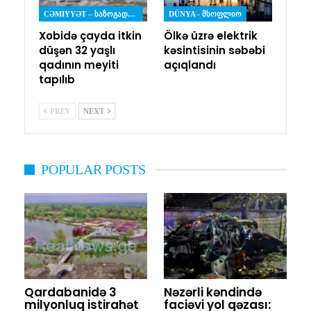
CƏMIYYƏT – ᲡᲐᲖᲝᲒᲐᲓᲝᲔᲑᲐ
DÜNYA - ᲛᲡᲝᲤᲚᲘᲝ
Xobidə çayda itkin
Ölkə üzrə elektrik
düşən 32 yaşlı
kəsintisinin səbəbi
qadının meyiti
açıqlandı
tapılıb
PREV
NEXT
POPULAR POSTS
Qardabanidə 3
Nəzərli kəndində
milyonluq istirahət
faciəvi yol qəzası: