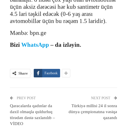
üçün aksiz dərəcəsi hər kub santimetr üçün
4.5 lari təşkil edəcək (0-6 yaş arası
avtomobillər üçün bu rəqəm 1.5 laridir).
Mənbə: bpn.ge
Bizi
WhatsApp
– da izləyin.
Share
Facebook
PREV POST
NEXT POST
Qaracalarda qadınlar da
Türkiyə millisi 24 il sonra
daxil olmaqla quldurluq
dünya çempionatına vəsiqə
törədən dəstə saxlanılıb –
qazandı
VİDEO