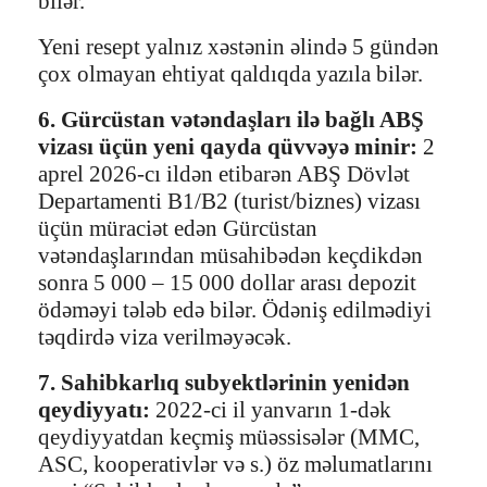
bilər.
Yeni resept yalnız xəstənin əlində 5 gündən
çox olmayan ehtiyat qaldıqda yazıla bilər.
6. Gürcüstan vətəndaşları ilə bağlı ABŞ
vizası üçün yeni qayda qüvvəyə minir:
2
aprel 2026-cı ildən etibarən ABŞ Dövlət
Departamenti B1/B2 (turist/biznes) vizası
üçün müraciət edən Gürcüstan
vətəndaşlarından müsahibədən keçdikdən
sonra 5 000 – 15 000 dollar arası depozit
ödəməyi tələb edə bilər. Ödəniş edilmədiyi
təqdirdə viza verilməyəcək.
7. Sahibkarlıq subyektlərinin yenidən
qeydiyyatı:
2022-ci il yanvarın 1-dək
qeydiyyatdan keçmiş müəssisələr (MMC,
ASC, kooperativlər və s.) öz məlumatlarını