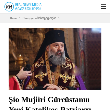
Home
Cəmiyyət – საზოგადოება
Şio Mujiiri Gürcüstanın
Yeni Katolikos-Patriarxı