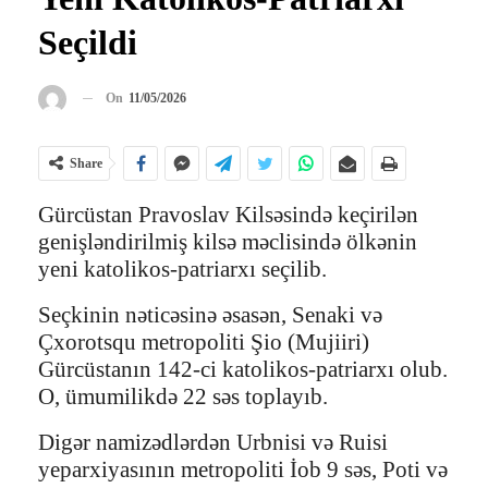
Seçildi
On
11/05/2026
Share
Gürcüstan Pravoslav Kilsəsində keçirilən
genişləndirilmiş kilsə məclisində ölkənin
yeni katolikos-patriarxı seçilib.
Seçkinin nəticəsinə əsasən, Senaki və
Çxorotsqu metropoliti Şio (Mujiiri)
Gürcüstanın 142-ci katolikos-patriarxı olub.
O, ümumilikdə 22 səs toplayıb.
Digər namizədlərdən Urbnisi və Ruisi
yeparxiyasının metropoliti İob 9 səs, Poti və