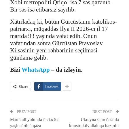
Xobi metropoliti Qriqol isə 7 səs qazanıb.
Bir səs isə etibarsız sayılıb.
Xatırladaq ki, bütün Gürcüstanın katolikos-
patriarxı, müqəddəs İlya II 2026-cı il 17
martda 93 yaşında vəfat edib. Onun
vəfatından sonra Gürcüstan Pravoslav
Kilsəsinin yeni rəhbərinin seçilməsi
gündəmə gəlib.
Bizi
WhatsApp
– da izləyin.
Share
Facebook
PREV POST
NEXT POST
Marneuli yolunda faciə: 52
Ukrayna Gürcüstanla
yaşlı sürücü qəza
konstruktiv dialoqa hazırdır