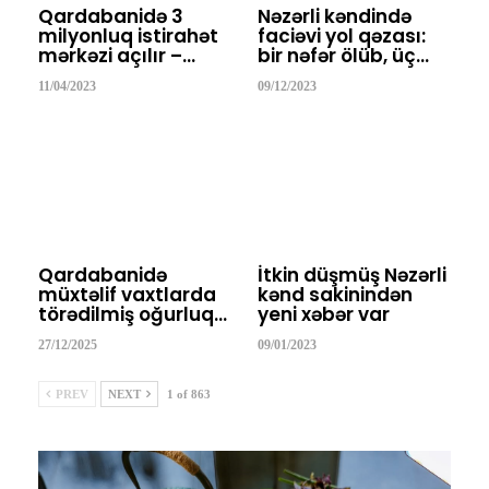
Qardabanidə 3
Nəzərli kəndində
milyonluq istirahət
faciəvi yol qəzası:
mərkəzi açılır –…
bir nəfər ölüb, üç…
11/04/2023
09/12/2023
Qardabanidə
İtkin düşmüş Nəzərli
müxtəlif vaxtlarda
kənd sakinindən
törədilmiş oğurluq…
yeni xəbər var
27/12/2025
09/01/2023
PREV
NEXT
1 of 863