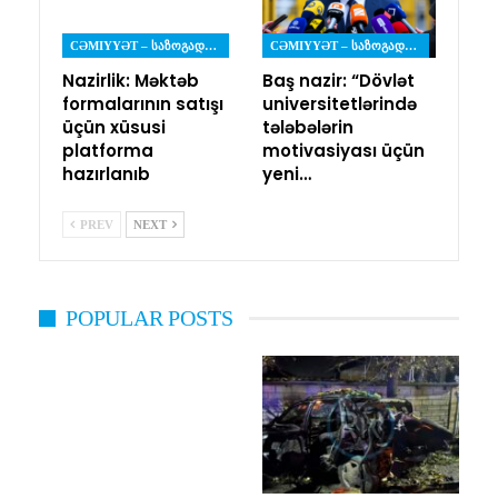
CƏMIYYƏT – ᲡᲐᲖᲝᲒᲐᲓᲝᲔᲑᲐ
CƏMIYYƏT – ᲡᲐᲖᲝᲒᲐᲓᲝᲔᲑᲐ
Nazirlik: Məktəb
Baş nazir: “Dövlət
formalarının satışı
universitetlərində
üçün xüsusi
tələbələrin
platforma
motivasiyası üçün
hazırlanıb
yeni…
PREV
NEXT
POPULAR POSTS