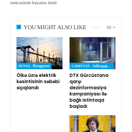
nəticəsində həyatını itirdi
YOU MIGHT ALSO LIKE
All
DÜNYA - ᲛᲡᲝᲤᲚᲘᲝ
CƏMIYYƏT – ᲡᲐᲖᲝᲒᲐᲓᲝᲔᲑᲐ
Ölkə üzrə elektrik
DTX Gürcüstana
kəsintisinin səbəbi
qarşı
açıqlandı
dezinformasiya
kampaniyası ilə
bağlı istintaqa
başladı