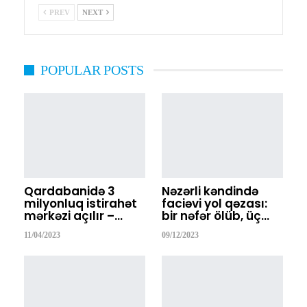
PREV
NEXT
POPULAR POSTS
Qardabanidə 3
Nəzərli kəndində
milyonluq istirahət
faciəvi yol qəzası:
mərkəzi açılır –…
bir nəfər ölüb, üç…
11/04/2023
09/12/2023