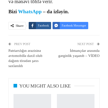
və mənəvi töhfə verir.
Bizi
WhatsApp
– da izləyin.
Share
Facebook
Facebook Messenger
Telegram
Twitter
WhatsApp
PREV POST
Email
Print
NEXT POST
Patriarxlığın ərazisinə
İdmançılar arasında
avtomobillə daxil olub
gərginlik yaşanıb – VİDEO
dağıntı törədən şəxs
saxlanıldı
YOU MIGHT ALSO LIKE