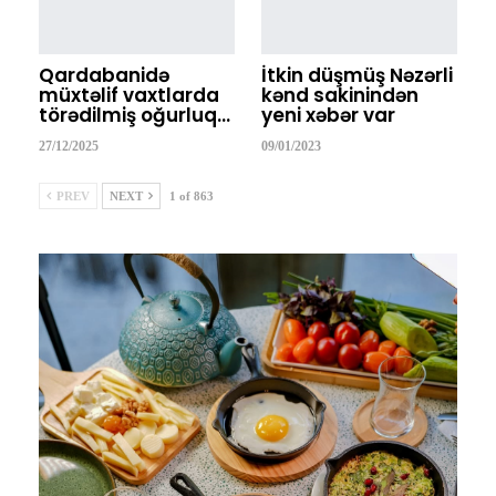
Qardabanidə
İtkin düşmüş Nəzərli
müxtəlif vaxtlarda
kənd sakinindən
törədilmiş oğurluq…
yeni xəbər var
27/12/2025
09/01/2023
PREV
NEXT
1 of 863