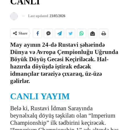
CANLI
Last updated
23/05/2026
Share
May ayının 24-də Rustavi şəhərində
Dünya və Avropa Çempionluğu Uğrunda
Böyük Döyüş Gecəsi Keçiriləcək. Hal-
hazırda döyüşdə iştirak edəcək
idmançılar tərəziyə çıxaraq, üz-üzə
gəlirlər.
CANLI YAYIM
Belə ki, Rustavi İdman Sarayında
beynəlxalq döyüş təşkilatı olan “Imperium
Championship” ilk tədbirini keçirəcək.
“Imperium Championship 1” adı altında baş