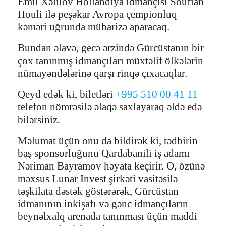
Emil Xəlilov Hollandiya idmançısı Soufian
Houli ilə peşəkar Avropa çempionluq
kəməri uğrunda mübarizə aparacaq.
Bundan əlavə, gecə ərzində Gürcüstanın bir
çox tanınmış idmançıları müxtəlif ölkələrin
nümayəndələrinə qarşı rinqə çıxacaqlar.
Qeyd edək ki, biletləri
+995 510 00 41 11
telefon nömrəsilə əlaqə saxlayaraq əldə edə
bilərsiniz.
Məlumat üçün onu da bildirək ki, tədbirin
baş sponsorluğunu Qardabanili iş adamı
Nəriman Bayramov həyata keçirir. O, özünə
məxsus Lunar Invest şirkəti vasitəsilə
təşkilata dəstək göstərərək, Gürcüstan
idmanının inkişafı və gənc idmançıların
beynəlxalq arenada tanınması üçün maddi