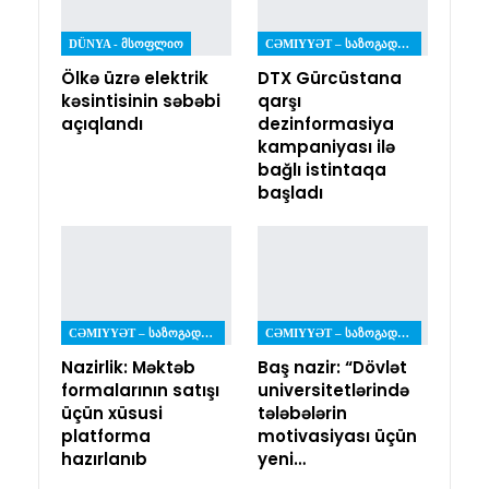
DÜNYA - ᲛᲡᲝᲤᲚᲘᲝ
CƏMIYYƏT – ᲡᲐᲖᲝᲒᲐᲓᲝᲔᲑᲐ
Ölkə üzrə elektrik
DTX Gürcüstana
kəsintisinin səbəbi
qarşı
açıqlandı
dezinformasiya
kampaniyası ilə
bağlı istintaqa
başladı
CƏMIYYƏT – ᲡᲐᲖᲝᲒᲐᲓᲝᲔᲑᲐ
CƏMIYYƏT – ᲡᲐᲖᲝᲒᲐᲓᲝᲔᲑᲐ
Nazirlik: Məktəb
Baş nazir: “Dövlət
formalarının satışı
universitetlərində
üçün xüsusi
tələbələrin
platforma
motivasiyası üçün
hazırlanıb
yeni…