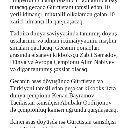
tutacaq gecədə Gürcüstanı təmsil edən 10
yerli idmançı, müxtəlif ölkələrdən gələn 10
xarici idmançı ilə qarşılaşacaq.
Tədbirə dünya səviyyəsində tanınmış döyüş
ustalarının və idman ictimaiyyətinin məşhur
simaları qatılacaq. Gecənin qonaqları
arasında əfsanəvi kikboksçu Zabit Səmədov,
Dünya və Avropa Çempionu Alim Nəbiyev
və digər tanınmış şəxslər olacaq.
Gecənin əsas döyüşündə Gürcüstan və
Türkiyəni təmsil edən peşəkar kikboks üzrə
dünya çempionu Kenan Bayramov
Tacikistan təmsilçisi Abubakr Qodirjonov
ilə çempionluq kəməri uğrunda qarşılaşacaq.
İkinci əsas döyüşdə isə Gürcüstan təmsilçisi