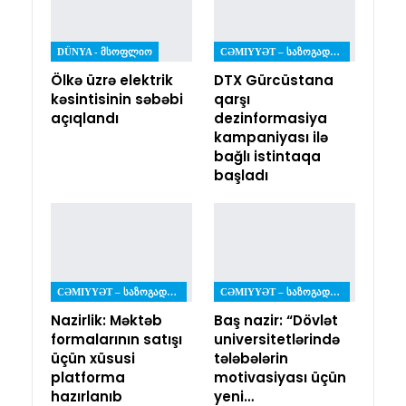
DÜNYA - ᲛᲡᲝᲤᲚᲘᲝ
CƏMIYYƏT – ᲡᲐᲖᲝᲒᲐᲓᲝᲔᲑᲐ
Ölkə üzrə elektrik
DTX Gürcüstana
kəsintisinin səbəbi
qarşı
açıqlandı
dezinformasiya
kampaniyası ilə
bağlı istintaqa
başladı
CƏMIYYƏT – ᲡᲐᲖᲝᲒᲐᲓᲝᲔᲑᲐ
CƏMIYYƏT – ᲡᲐᲖᲝᲒᲐᲓᲝᲔᲑᲐ
Nazirlik: Məktəb
Baş nazir: “Dövlət
formalarının satışı
universitetlərində
üçün xüsusi
tələbələrin
platforma
motivasiyası üçün
hazırlanıb
yeni…