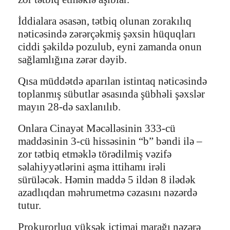
İddialara əsasən, tətbiq olunan zorakılıq
nəticəsində zərərçəkmiş şəxsin hüquqları
ciddi şəkildə pozulub, eyni zamanda onun
sağlamlığına zərər dəyib.
Qısa müddətdə aparılan istintaq nəticəsində
toplanmış sübutlar əsasında şübhəli şəxslər
mayın 28-də saxlanılıb.
Onlara Cinayət Məcəlləsinin 333-cü
maddəsinin 3-cü hissəsinin “b” bəndi ilə –
zor tətbiq etməklə törədilmiş vəzifə
səlahiyyətlərini aşma ittihamı irəli
sürüləcək. Həmin maddə 5 ildən 8 ilədək
azadlıqdan məhrumetmə cəzasını nəzərdə
tutur.
Prokurorluq yüksək ictimai marağı nəzərə