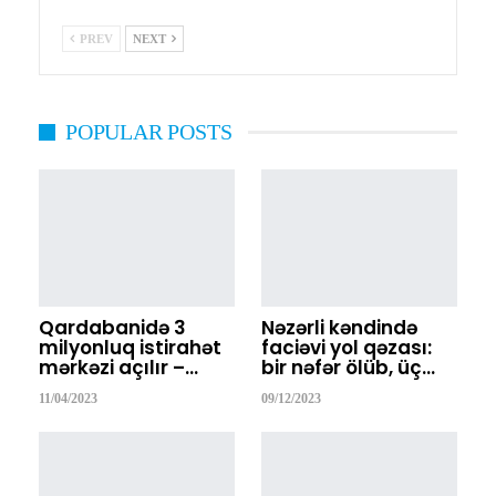
PREV
NEXT
POPULAR POSTS
Qardabanidə 3
Nəzərli kəndində
milyonluq istirahət
faciəvi yol qəzası:
mərkəzi açılır –…
bir nəfər ölüb, üç…
11/04/2023
09/12/2023