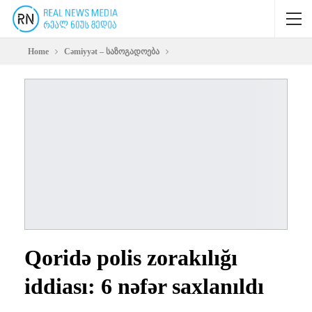
Home
Cəmiyyət – საზოგადოება
Qoridə polis zorakılığı
iddiası: 6 nəfər saxlanıldı