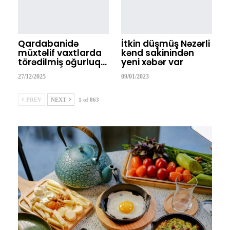
Qardabanidə
İtkin düşmüş Nəzərli
müxtəlif vaxtlarda
kənd sakinindən
törədilmiş oğurluq…
yeni xəbər var
27/12/2025
09/01/2023
PREV
NEXT
1 of 863