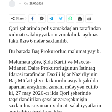
On
28/05/2026
Share
Qori şəhərində polis əməkdaşları tərəfindən
xidməti səlahiyyətlərin zorakılıqla aşılması
faktı üzrə 6 nəfər saxlanılıb.
Bu barədə Baş Prokurorluq məlumat yayıb.
Məlumata görə, Şida Kartli və Msxeta-
Mtianeti Dairə Prokurorluğunun İstintaq
İdarəsi tərəfindən Daxili İşlər Nazirliyinin
Baş Müfəttişliyi ilə koordinasiyalı şəkildə
aparılan araşdırma zamanı müəyyən edilib
ki, 27 may 2026-cı ildə Qori şəhərində
təqsirləndirilən şəxslər zərərçəkmişin
saxlanılması zamanı xidməti səlahiyyətlərini
zor tətbiq etməklə aşıblar.