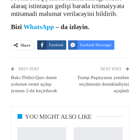
alaraq istintaqın gedişi barədə ictimaiyyətə
mütəmadi məlumat veriləcəyini bildirib.
Bizi
WhatsApp
– da izləyin.
Share
Facebook
Facebook Messenger
Telegram
Twitter
WhatsApp
PREV POST
Email
Print
NEXT POST
Bakı-Tbilisi-Qars dəmir
Tramp Paşinyanın yenidən
yolunun rəsmi açılışı
seçilməsini dəstəklədiyini
iyunun 2-də keçiriləcək
açıqladı
YOU MIGHT ALSO LIKE