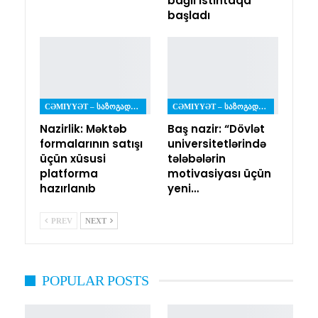
bağlı istintaqa
başladı
CƏMIYYƏT – ᲡᲐᲖᲝᲒᲐᲓᲝᲔᲑᲐ
CƏMIYYƏT – ᲡᲐᲖᲝᲒᲐᲓᲝᲔᲑᲐ
Nazirlik: Məktəb
Baş nazir: “Dövlət
formalarının satışı
universitetlərində
üçün xüsusi
tələbələrin
platforma
motivasiyası üçün
hazırlanıb
yeni…
PREV
NEXT
POPULAR POSTS