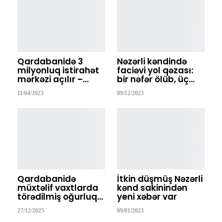
Qardabanidə 3
Nəzərli kəndində
milyonluq istirahət
faciəvi yol qəzası:
mərkəzi açılır –…
bir nəfər ölüb, üç…
11/04/2023
09/12/2023
Qardabanidə
İtkin düşmüş Nəzərli
müxtəlif vaxtlarda
kənd sakinindən
törədilmiş oğurluq…
yeni xəbər var
27/12/2025
09/01/2023