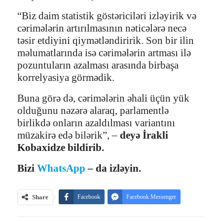
“Biz daim statistik göstəriciləri izləyirik və
cərimələrin artırılmasının nəticələrə necə
təsir etdiyini qiymətləndiririk. Son bir ilin
məlumatlarında isə cərimələrin artması ilə
pozuntuların azalması arasında birbaşa
korrelyasiya görmədik.
Buna görə də, cərimələrin əhali üçün yük
olduğunu nəzərə alaraq, parlamentlə
birlikdə onların azaldılması variantını
müzakirə edə bilərik”, –
deyə İrakli
Kobaxidze bildirib.
Bizi
WhatsApp
– da izləyin.
Share
Facebook
Facebook Messenger
Telegram
Twitter
WhatsApp