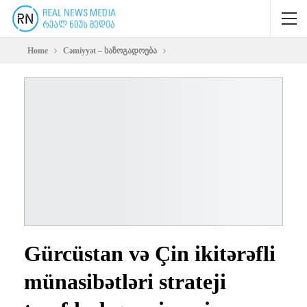
Home
Cəmiyyət – საზოგადოება
Gürcüstan və Çin ikitərəfli
münasibətləri strateji