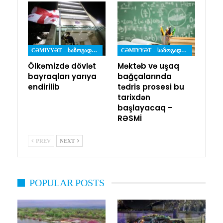
CƏMIYYƏT – ᲡᲐᲖᲝᲒᲐᲓᲝᲔᲑᲐ
CƏMIYYƏT – ᲡᲐᲖᲝᲒᲐᲓᲝᲔᲑᲐ
Ölkəmizdə dövlət
Məktəb və uşaq
bayraqları yarıya
bağçalarında
endirilib
tədris prosesi bu
tarixdən
başlayacaq –
RƏSMİ
PREV
NEXT
POPULAR POSTS