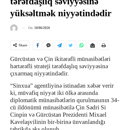
tərəfdaşlıq səviyyəsinə
yüksəltmək niyyətindədir
On
10/06/2026
Share
Gürcüstan və Çin ikitərəfli münasibətləri
hərtərəfli strateji tərəfdaşlıq səviyyəsinə
çıxarmaq niyyətindədir.
“Sinxua” agentliyinə istinadən xəbər verir
ki, müvafiq niyyət iki ölkə arasında
diplomatik münasibətlərin qurulmasının 34-
cü ildönümü münasibətilə Çin Sədri Si
Cinpin və Gürcüstan Prezidenti Mixael
Kavelaşvilinin bir-birinə ünvanlandığı
təbrikdə əks olunub.