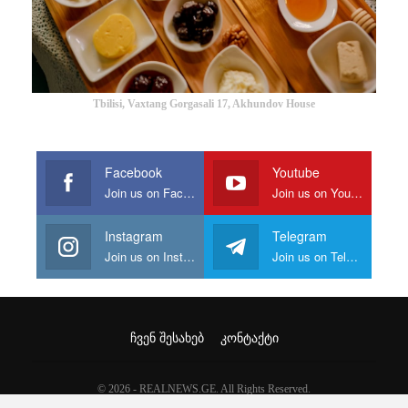
Tbilisi, Vaxtang Gorgasali 17, Akhundov House
Facebook
Youtube
Join us on Facebook
Join us on Youtube
Instagram
Telegram
Join us on Instagram
Join us on Telegram
ᲩᲕᲔᲜ ᲨᲔᲡᲐᲮᲔᲑ
ᲙᲝᲜᲢᲐᲥᲢᲘ
© 2026 - REALNEWS.GE. All Rights Reserved.