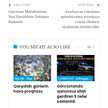
PREV POST
NEXT POST
Gürcüstan Məktəblərində
Azərbaycan Gürcüstan
Yeni Dərsliklərin Tətbiqinə
iqtisadiyyatına investisiya
Başlanılır
yatıran ölkələrin
siyahısında dördüncüdür
YOU MIGHT ALSO LIKE
All
DIGƏR - ᲡᲮᲕᲐ
CƏMIYYƏT – ᲡᲐᲖᲝᲒᲐᲓᲝᲔᲑᲐ
Qarşıdakı günlərin
Gürcüstanda
hava proqnozu
qanunsuz silah
gəzdirən 5 nəfər
saxlanıldı