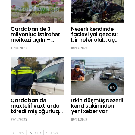
Qardabanidə 3
Nəzərli kəndində
milyonluq istirahət
faciəvi yol qəzası:
mərkəzi açılır –…
bir nəfər ölüb, üç…
11/04/2023
09/12/2023
Qardabanidə
İtkin düşmüş Nəzərli
müxtəlif vaxtlarda
kənd sakinindən
törədilmiş oğurluq…
yeni xəbər var
27/12/2025
09/01/2023
PREV
NEXT
1 of 865