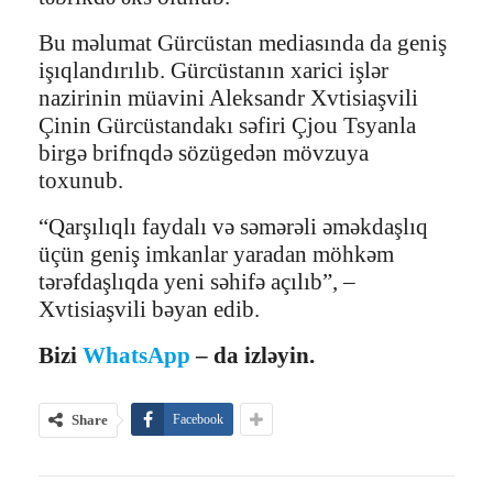
Bu məlumat Gürcüstan mediasında da geniş
işıqlandırılıb. Gürcüstanın xarici işlər
nazirinin müavini Aleksandr Xvtisiaşvili
Çinin Gürcüstandakı səfiri Çjou Tsyanla
birgə brifnqdə sözügedən mövzuya
toxunub.
“Qarşılıqlı faydalı və səmərəli əməkdaşlıq
üçün geniş imkanlar yaradan möhkəm
tərəfdaşlıqda yeni səhifə açılıb”, –
Xvtisiaşvili bəyan edib.
Bizi
WhatsApp
– da izləyin.
Share
Facebook