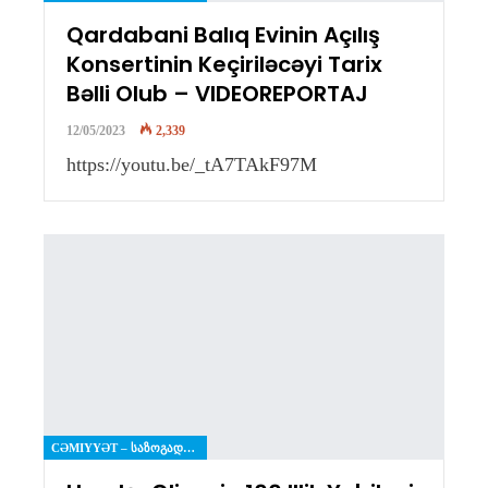
Qardabani Balıq Evinin Açılış
Konsertinin Keçiriləcəyi Tarix
Bəlli Olub – VIDEOREPORTAJ
12/05/2023
2,339
https://youtu.be/_tA7TAkF97M
CƏMIYYƏT – ᲡᲐᲖᲝᲒᲐᲓᲝᲔᲑᲐ