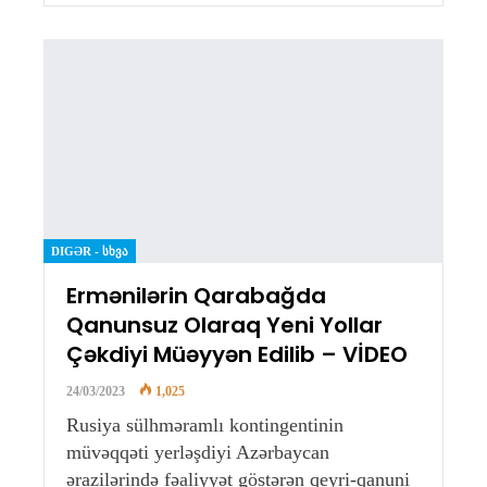
DIGƏR - ᲡᲮᲕᲐ
Ermənilərin Qarabağda
Qanunsuz Olaraq Yeni Yollar
Çəkdiyi Müəyyən Edilib – VİDEO
24/03/2023
1,025
Rusiya sülhməramlı kontingentinin
müvəqqəti yerləşdiyi Azərbaycan
ərazilərində fəaliyyət göstərən qeyri-qanuni