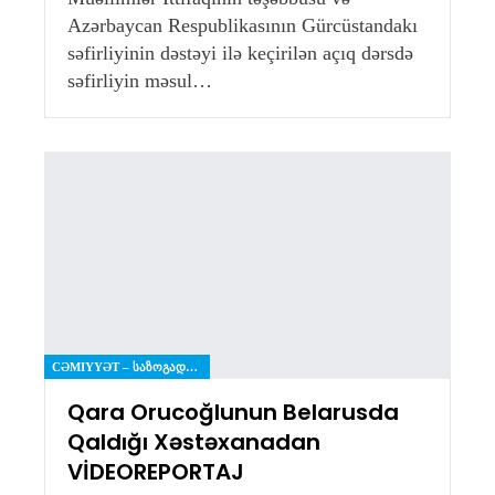
Azərbaycan Respublikasının Gürcüstandakı
səfirliyinin dəstəyi ilə keçirilən açıq dərsdə
səfirliyin məsul…
CƏMIYYƏT – ᲡᲐᲖᲝᲒᲐᲓᲝᲔᲑᲐ
Qara Orucoğlunun Belarusda
Qaldığı Xəstəxanadan
VİDEOREPORTAJ