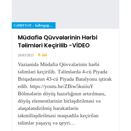
CƏMIYYƏT – ᲡᲐᲖᲝᲒᲐᲓᲝᲔᲑᲐ
Müdafiə Qüvvələrinin Hərbi
Təlimləri Keçirilib -VİDEO
26/03/2023
686
Vazianidə Müdafiə Qüvvələrinin hərbi
təlimləri keçirilib. Təlimlərdə 4-cü Piyada
Briqadasının 43-cü Piyada Batalyonu iştirak
edib. https://youtu.be/ZBiw5kuiiuY
Bölmələrin döyüş hazırlığının artırılması,
döyüş elementlərinin birləşdirilməsi və
əlaqələndirilmiş hərəkətlərin
təkmilləşdirilməsi məqsədilə keçirilən
təlimlər yaşayış və qeyri…