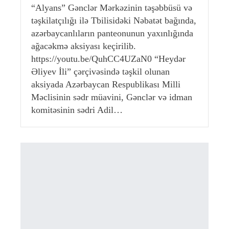
“Alyans” Gənclər Mərkəzinin təşəbbüsü və
təşkilatçılığı ilə Tbilisidəki Nəbatət bağında,
azərbaycanlıların panteonunun yaxınlığında
ağacəkmə aksiyası keçirilib.
https://youtu.be/QuhCC4UZaN0 “Heydər
Əliyev İli” çərçivəsində təşkil olunan
aksiyada Azərbaycan Respublikası Milli
Məclisinin sədr müavini, Gənclər və idman
komitəsinin sədri Adil…