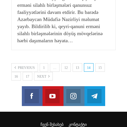
erməni silahlı birləşmələri qanunsuz
fəaliyyətlərini davam etdirir. Bu barədə
Azərbaycan Müdafiə Nazirliyi məlumat
yayıb. Bildirilib ki, qeyri-qanuni erməni
silahlı birləşmələrinin döyüş mövqelərinə
hərbi daşımaların həyata…
PREVIOUS
1
…
12
13
14
15
16
17
NEXT
Facebook
Youtube
Instagram
Telegram
Join us on Facebook
Join us on Youtube
Join us on Instagram
Join us on T
ᲩᲕᲔᲜ ᲨᲔᲡᲐᲮᲔᲑ
ᲙᲝᲜᲢᲐᲥᲢᲘ