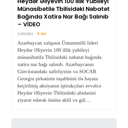
Heydər Əliyevin 100 Illik Yubileyi
Münasibətilə Tbilisidəki Nəbatət
Bağında Xatirə Nar Bağı Salınıb
– VİDEO
11/05/2023
809
Azərbaycan xalqının Ümummilli lideri
Heydər Əliyevin 100 illik yubileyi
münasibətilə Tbilisidəki nəbatət bağında
xatirə nar bağı salınıb. Azərbaycanın
Gürcüstandakı səfirliyinin və SOCAR
Georgia şirkətinin təşəbbüsü ilə həyata
keçirilmiş aksiyanın iştirakçıları əvvəlcə
Heydər Əliyevin Tbilisidəki abidəsini
ziyarət edərək önünə əklil və gül…