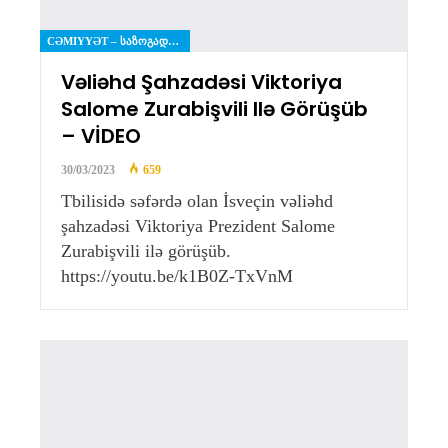
CƏMIYYƏT – ᲡᲐᲖᲝᲒᲐᲓᲝᲔᲑᲐ
Vəliəhd Şahzadəsi Viktoriya
Salome Zurabişvili Ilə Görüşüb
– VİDEO
30/03/2023
659
Tbilisidə səfərdə olan İsveçin vəliəhd
şahzadəsi Viktoriya Prezident Salome
Zurabişvili ilə görüşüb.
https://youtu.be/k1B0Z-TxVnM