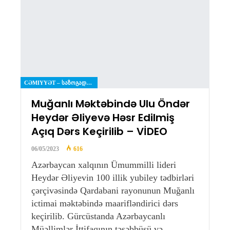
CƏMIYYƏT – ᲡᲐᲖᲝᲒᲐᲓᲝᲔᲑᲐ
Muğanlı Məktəbində Ulu Öndər
Heydər Əliyevə Həsr Edilmiş
Açıq Dərs Keçirilib – VİDEO
06/05/2023
616
Azərbaycan xalqının Ümummilli lideri
Heydər Əliyevin 100 illik yubiley tədbirləri
çərçivəsində Qardabani rayonunun Muğanlı
ictimai məktəbində maarifləndirici dərs
keçirilib. Gürcüstanda Azərbaycanlı
Müəllimlər İttifaqının təşəbbüsü və