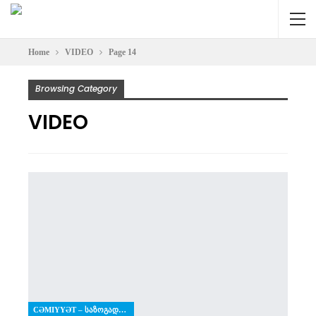
Home
VIDEO
Page 14
Browsing Category
VIDEO
CƏMIYYƏT – ᲡᲐᲖᲝᲒᲐᲓᲝᲔᲑᲐ