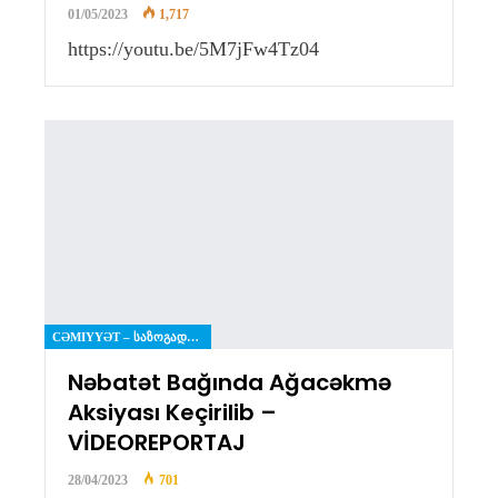
01/05/2023
1,717
https://youtu.be/5M7jFw4Tz04
CƏMIYYƏT – ᲡᲐᲖᲝᲒᲐᲓᲝᲔᲑᲐ
Nəbatət Bağında Ağacəkmə
Aksiyası Keçirilib –
VİDEOREPORTAJ
28/04/2023
701