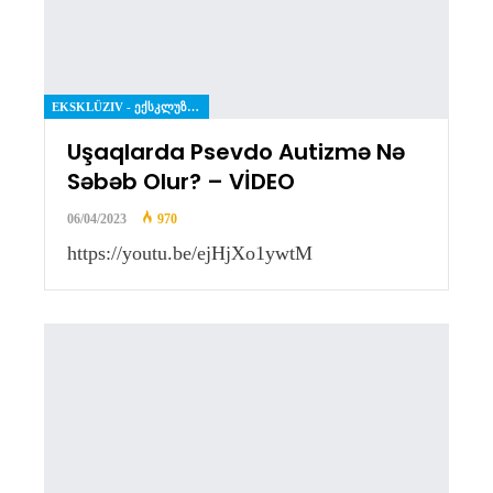
EKSKLÜZIV - ᲔᲥᲡᲙᲚᲣᲖᲘᲕᲘ
Uşaqlarda Psevdo Autizmə Nə
Səbəb Olur? – VİDEO
06/04/2023
970
https://youtu.be/ejHjXo1ywtM