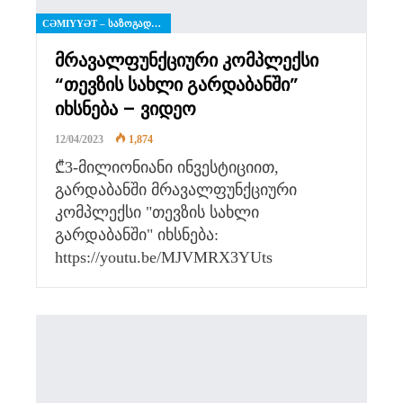
CƏMIYYƏT – ᲡᲐᲖᲝᲒᲐᲓᲝᲔᲑᲐ
Მრავალფუნქციური Კომპლექსი
“თევზის Სახლი Გარდაბანში”
Იხსნება – Ვიდეო
12/04/2023
1,874
₾3-მილიონიანი ინვესტიციით,
გარდაბანში მრავალფუნქციური
კომპლექსი "თევზის სახლი
გარდაბანში" იხსნება:
https://youtu.be/MJVMRX3YUts