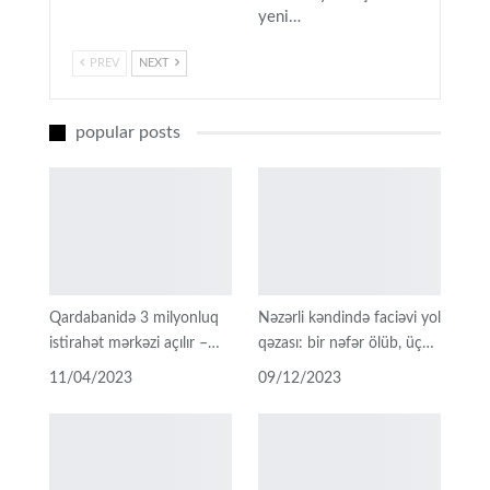
yeni…
PREV
NEXT
popular posts
Qardabanidə 3 milyonluq
Nəzərli kəndində faciəvi yol
istirahət mərkəzi açılır –…
qəzası: bir nəfər ölüb, üç…
11/04/2023
09/12/2023