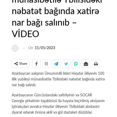
münasibətilə Tbilisidəki
nəbatət bağında xatirə
nar bağı salınıb –
VİDEO
On
11/05/2023
Share
Azərbaycan xalqının Ümummilli lideri Heydər Əliyevin 100
illik yubileyi münasibətilə Tbilisidəki nəbatət bağında xatirə
nar bağı salınıb.
Azərbaycanın Gürcüstandakı səfirliyinin və SOCAR
Georgia şirkətinin təşəbbüsü ilə həyata keçirilmiş aksiyanın
iştirakçıları əvvəlcə Heydər Əliyevin Tbilisidəki abidəsini
ziyarət edərək önünə əklil və gül dəstələri düzüblər.