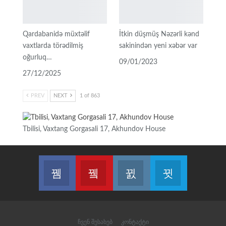
Qardabanidə müxtəlif
İtkin düşmüş Nəzərli kənd
vaxtlarda törədilmiş
sakinindən yeni xəbər var
oğurluq…
09/01/2023
27/12/2025
PREV
NEXT
1 of 863
Tbilisi, Vaxtang Gorgasali 17, Akhundov House
Join us on Facebook
Join us on Youtube
Join us on Instagram
Join us on T
ჩვენ შესახებ
კონტაქტი