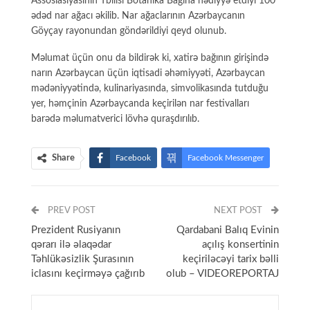
Assosiasiyasının Tbilisi Botanika Bağına hədiyyə etdiyi 100
ədəd nar ağacı əkilib. Nar ağaclarının Azərbaycanın
Göyçay rayonundan göndərildiyi qeyd olunub.
Məlumat üçün onu da bildirək ki, xatirə bağının girişində
narın Azərbaycan üçün iqtisadi əhəmiyyəti, Azərbaycan
mədəniyyətində, kulinariyasında, simvolikasında tutduğu
yer, həmçinin Azərbaycanda keçirilən nar festivalları
barədə məlumatverici lövhə quraşdırılıb.
Share
Facebook
Facebook Messenger
Telegram
Twitter
PREV POST
WhatsApp
Email
Print
NEXT POST
Prezident Rusiyanın
Qardabani Balıq Evinin
qərarı ilə əlaqədar
açılış konsertinin
Təhlükəsizlik Şurasının
keçiriləcəyi tarix bəlli
iclasını keçirməyə çağırıb
olub – VIDEOREPORTAJ