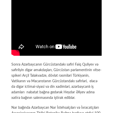
Sonra Azərbaycanın Gürcüstandakı səfiri Faiq Quliyev və
səfirliyin digər əməkdaşları, Gürcüstan parlamentinin vitse-
spikeri Arçil Talakvadze, dövlət rəsmiləri Türkiyənin,
Vatikanın və Macarıstanın Gürcüstandakı səfirləri, eləcə
də digər ictimai-siyasi və din xadimləri, azərbaycanlı iş
adamları nəbatat bağına gedərək Heydər Əliyev adına
xatirə bağının salınmasında iştirak ediblər.
Nar bağında Azərbaycan Nar İstehsalçıları və İxracatçıları