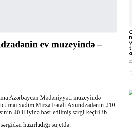
m
ndzadənin ev muzeyində –
v
t
o
2
dına Azərbaycan Mədəniyyəti muzeyində
 ictimai xadim Mirzə Fətəli Axundzadənin 210
nın 40 illiyinə həsr edilmiş sərgi keçirilib.
sərgidən hazırladığı süjetdə: