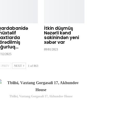
Qardabanidə
İtkin düşmüş
üxtəlif
Nəzərli kənd
axtlarda
sakinindən yeni
örədilmiş
xəbər var
ğurluq…
09/01/2023
7/12/2025
PREV
NEXT
1 of 863
Tbilisi, Vaxtang Gorgasali 17, Akhundov House