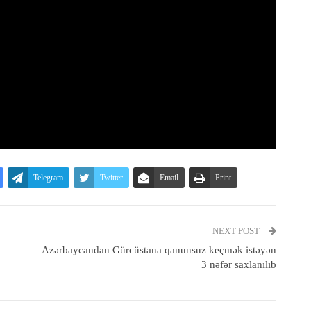
Telegram
Twitter
Email
Print
NEXT POST
Azərbaycandan Gürcüstana qanunsuz keçmək istəyən
3 nəfər saxlanılıb