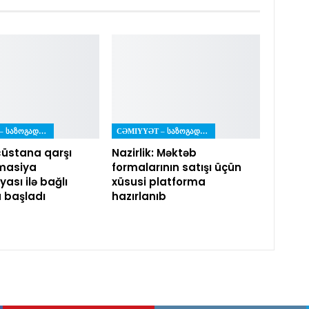
CƏMIYYƏT – ᲡᲐᲖᲝᲒᲐᲓᲝᲔᲑᲐ
CƏMIYYƏT – ᲡᲐᲖᲝᲒᲐᲓᲝᲔᲑᲐ
üstana qarşı
Nazirlik: Məktəb
masiya
formalarının satışı üçün
ası ilə bağlı
xüsusi platforma
a başladı
hazırlanıb