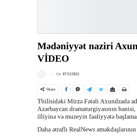
Mədəniyyət naziri Axu
VİDEO
On
07/12/2022
Share
Tbilisid
əki Mirzə Fətəli Axundzadə a
Azərbaycan dramaturgiyasının banisi,
illiyi
nə və muzeyin fəaliyyətə başlaması
Daha ətraflı RealNews əməkdaşlarının 