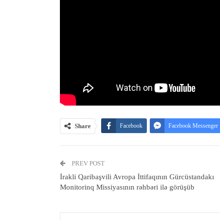
Share
Facebook
Facebook Messenger
PREV POST
İrakli Qaribaşvili Avropa İttifaqının Gürcüstandakı
Monitorinq Missiyasının rəhbəri ilə görüşüb