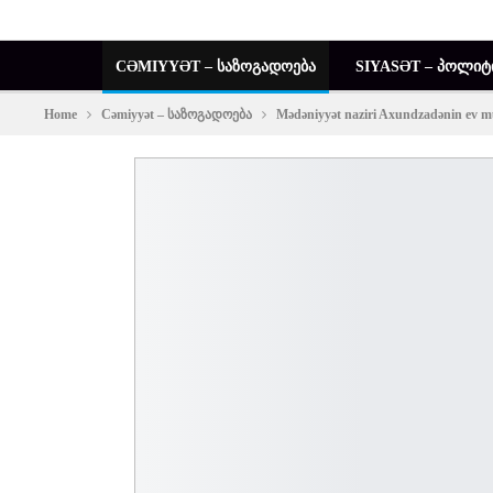
CƏMIYYƏT – ᲡᲐᲖᲝᲒᲐᲓᲝᲔᲑᲐ
SIYASƏT – ᲞᲝᲚᲘᲢ
Home
Cəmiyyət – საზოგადოება
Mədəniyyət naziri Axundzadənin ev 