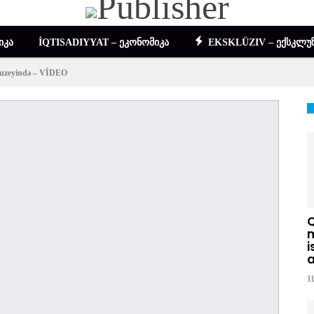
ᲘᲙᲐ
İQTISADIYYAT – ᲔᲙᲝᲜᲝᲛᲘᲙᲐ
EKSKLÜZIV – ᲔᲥᲡᲙᲚᲣᲖ
muzeyində – VİDEO
DIGƏR – ᲡᲮᲕᲐ
m
i
a
1