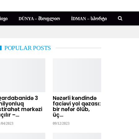
ᲘᲕᲘ
DÜNYA – ᲛᲡᲝᲤᲚᲘᲝ
İDMAN – ᲡᲞᲝᲠᲢᲘ
POPULAR POSTS
Qardabanidə 3
Nəzərli kəndində
ilyonluq
faciəvi yol qəzası:
stirahət mərkəzi
bir nəfər ölüb,
çılır –…
üç…
1/04/2023
09/12/2023