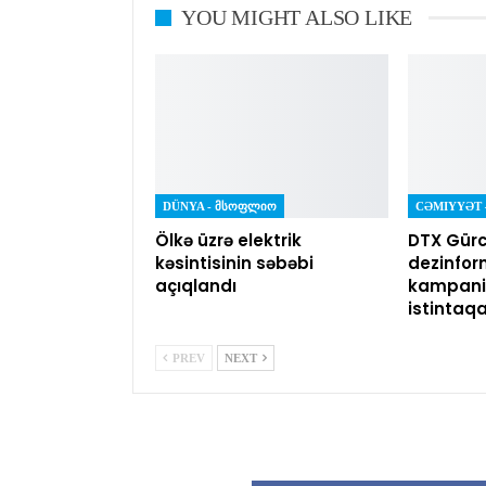
YOU MIGHT ALSO LIKE
DÜNYA - ᲛᲡᲝᲤᲚᲘᲝ
Ölkə üzrə elektrik
DTX Gürc
kəsintisinin səbəbi
dezinfor
açıqlandı
kampaniy
istintaq
PREV
NEXT