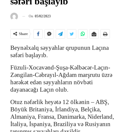
səfəri başlayıb
On
05/02/2023
Share
Beynəlxalq səyyahlar qrupunun Laçına
səfəri başlayıb.
Füzuli-Xocavənd-Şuşa-Kəlbəcər-Laçın-
Zəngilan-Cəbrayıl-Ağdam marşrutu üzrə
hərəkət edən səyyahların növbəti
dayanacağı Laçın olub.
Otuz nəfərlik heyətə 12 ölkənin – ABŞ,
Böyük Britaniya, İrlandiya, Belçika,
Almaniya, Fransa, Danimarka, Niderland,
İtaliya, İspaniya, Braziliya və Rusiyanın
tanınmış səyyahları daxildir.