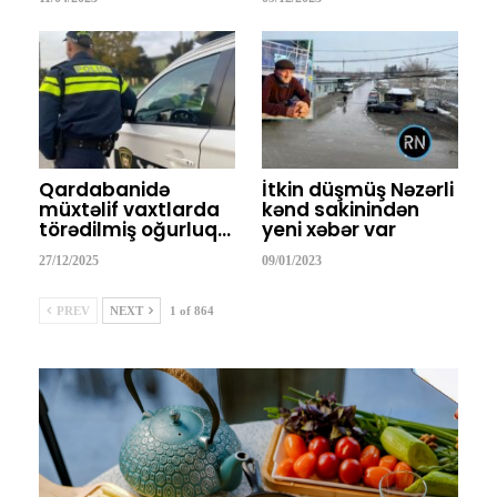
Qardabanidə
İtkin düşmüş Nəzərli
müxtəlif vaxtlarda
kənd sakinindən
törədilmiş oğurluq…
yeni xəbər var
27/12/2025
09/01/2023
PREV
NEXT
1 of 864