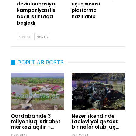
dezinformasiya
üçün xüsusi
kampaniyası ilə
platforma
bağlı istintaqa
hazırlanıb
başladı
PREV
NEXT
POPULAR POSTS
Qardabanidə 3
Nəzərli kəndində
milyonluq istirahət
faciəvi yol qəzası:
mərkəzi açılır –…
bir nəfər ölüb, üç…
11/04/2023
09/12/2023