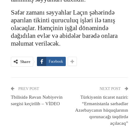
Səfər zamanı səyyahlar Laçın şəhərində
aparılan tikinti quruculuq işləri ilə tanış
olacaqlar. Həmçinin işğal dönəmində
dağıdılan evlər və abidələr barədə onlara
məlumat veriləcək.
Share
Facebook
PREV POST
NEXT POST
Tbilisidə Rəvan Nəbiyevin
Türkiyənin ticarət naziri:
sərgisi keçirilib – VİDEO
“Ermənistanla sərhədlər
Azərbaycanın hüquqlarının
qorunacağı təqdirdə
açılacaq”