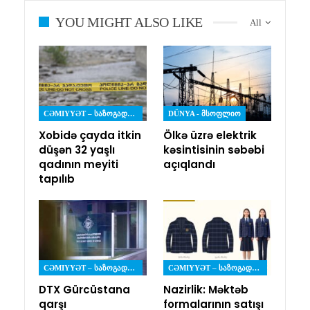
YOU MIGHT ALSO LIKE
All
CƏMIYYƏT – ᲡᲐᲖᲝᲒᲐᲓᲝᲔᲑᲐ
DÜNYA - ᲛᲡᲝᲤᲚᲘᲝ
Xobidə çayda itkin
Ölkə üzrə elektrik
düşən 32 yaşlı
kəsintisinin səbəbi
qadının meyiti
açıqlandı
tapılıb
CƏMIYYƏT – ᲡᲐᲖᲝᲒᲐᲓᲝᲔᲑᲐ
CƏMIYYƏT – ᲡᲐᲖᲝᲒᲐᲓᲝᲔᲑᲐ
DTX Gürcüstana
Nazirlik: Məktəb
qarşı
formalarının satışı