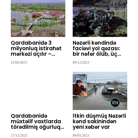
Qardabanidə 3
Nəzərli kəndində
milyonluq istirahət
faciəvi yol qəzası:
mərkəzi açılır –…
bir nəfər ölüb, üç…
11/04/2023
09/12/2023
Qardabanidə
İtkin düşmüş Nəzərli
müxtəlif vaxtlarda
kənd sakinindən
törədilmiş oğurluq…
yeni xəbər var
27/12/2025
09/01/2023