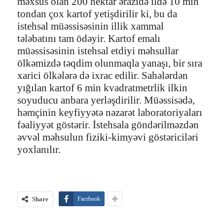
məxsus olan 200 hektar ərazidə ildə 10 min
tondan çox kartof yetişdirilir ki, bu da
istehsal müəssisəsinin illik xammal
tələbatını tam ödəyir. Kartof emalı
müəssisəsinin istehsal etdiyi məhsullar
ölkəmizdə təqdim olunmaqla yanaşı, bir sıra
xarici ölkələrə də ixrac edilir. Sahələrdən
yığılan kartof 6 min kvadratmetrlik ilkin
soyuducu anbara yerləşdirilir. Müəssisədə,
həmçinin keyfiyyətə nəzarət laboratoriyaları
fəaliyyət göstərir. İstehsala göndərilməzdən
əvvəl məhsulun fiziki-kimyəvi göstəriciləri
yoxlanılır.
Share
Facebook