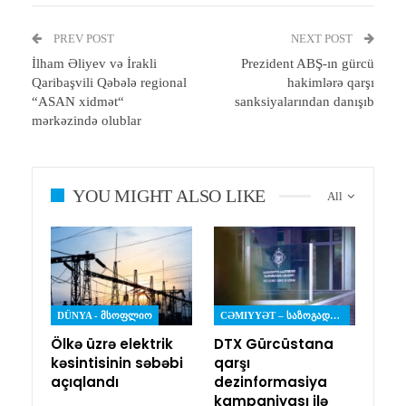
PREV POST
NEXT POST
İlham Əliyev və İrakli
Prezident ABŞ-ın gürcü
Qaribaşvili Qəbələ regional
hakimlərə qarşı
“ASAN xidmət“
sanksiyalarından danışıb
mərkəzində olublar
YOU MIGHT ALSO LIKE
All
DÜNYA - ᲛᲡᲝᲤᲚᲘᲝ
CƏMIYYƏT – ᲡᲐᲖᲝᲒᲐᲓᲝᲔᲑᲐ
Ölkə üzrə elektrik
DTX Gürcüstana
kəsintisinin səbəbi
qarşı
açıqlandı
dezinformasiya
kampaniyası ilə