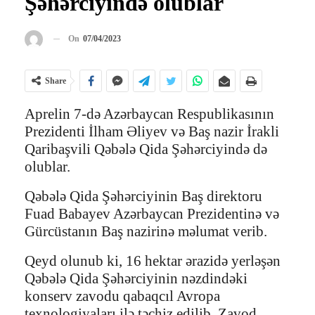
Şəhərciyində olublar
On
07/04/2023
Share
Aprelin 7-də Azərbaycan Respublikasının
Prezidenti İlham Əliyev və Baş nazir İrakli
Qaribaşvili Qəbələ Qida Şəhərciyində də
olublar.
Qəbələ Qida Şəhərciyinin Baş direktoru
Fuad Babayev Azərbaycan Prezidentinə və
Gürcüstanın Baş nazirinə məlumat verib.
Qeyd olunub ki, 16 hektar ərazidə yerləşən
Qəbələ Qida Şəhərciyinin nəzdindəki
konserv zavodu qabaqcıl Avropa
texnologiyaları ilə təchiz edilib. Zavod