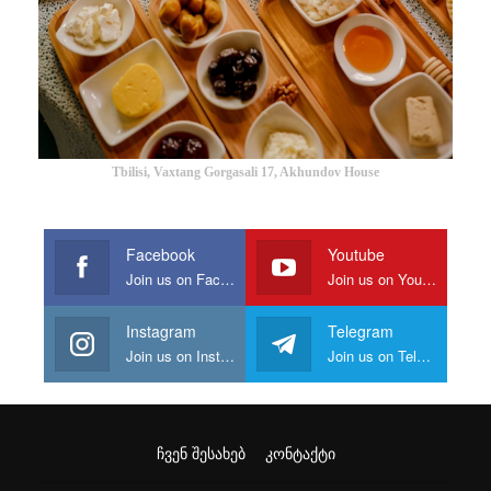
Tbilisi, Vaxtang Gorgasali 17, Akhundov House
Facebook
Youtube
Join us on Facebook
Join us on Youtube
Instagram
Telegram
Join us on Instagram
Join us on Telegram
ᲩᲕᲔᲜ ᲨᲔᲡᲐᲮᲔᲑ
ᲙᲝᲜᲢᲐᲥᲢᲘ