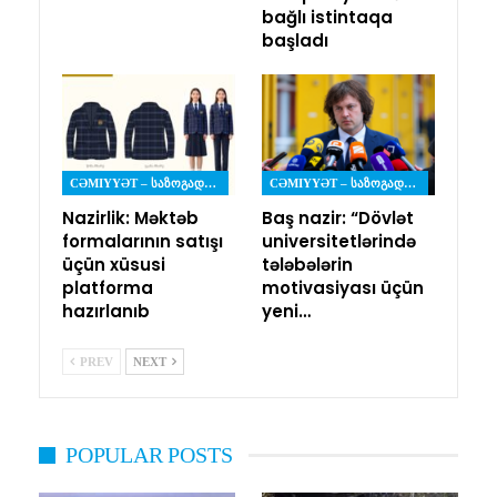
bağlı istintaqa
başladı
CƏMIYYƏT – ᲡᲐᲖᲝᲒᲐᲓᲝᲔᲑᲐ
CƏMIYYƏT – ᲡᲐᲖᲝᲒᲐᲓᲝᲔᲑᲐ
Nazirlik: Məktəb
Baş nazir: “Dövlət
formalarının satışı
universitetlərində
üçün xüsusi
tələbələrin
platforma
motivasiyası üçün
hazırlanıb
yeni…
PREV
NEXT
POPULAR POSTS