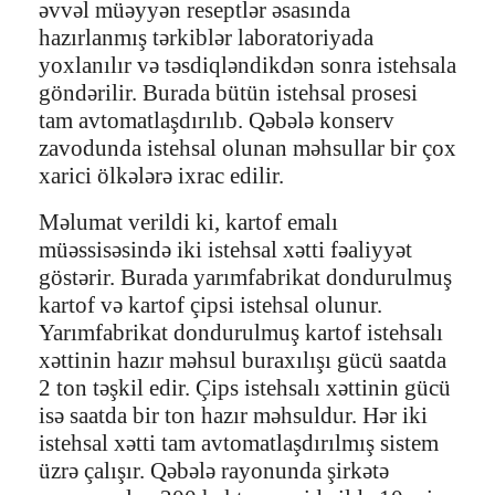
əvvəl müəyyən reseptlər əsasında
hazırlanmış tərkiblər laboratoriyada
yoxlanılır və təsdiqləndikdən sonra istehsala
göndərilir. Burada bütün istehsal prosesi
tam avtomatlaşdırılıb. Qəbələ konserv
zavodunda istehsal olunan məhsullar bir çox
xarici ölkələrə ixrac edilir.
Məlumat verildi ki, kartof emalı
müəssisəsində iki istehsal xətti fəaliyyət
göstərir. Burada yarımfabrikat dondurulmuş
kartof və kartof çipsi istehsal olunur.
Yarımfabrikat dondurulmuş kartof istehsalı
xəttinin hazır məhsul buraxılışı gücü saatda
2 ton təşkil edir. Çips istehsalı xəttinin gücü
isə saatda bir ton hazır məhsuldur. Hər iki
istehsal xətti tam avtomatlaşdırılmış sistem
üzrə çalışır. Qəbələ rayonunda şirkətə