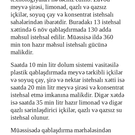
meyvə şirəsi, limonad, qazlı və qazsız
içkilər, soyuq çay və konsentrat istehsalı
sahələrindən ibarətdir. Buradakı 13 istehsal
xəttində 6 növ qablaşdırmada 130 adda
məhsul istehsal edilir. Müəssisə ildə 360
min ton hazır məhsul istehsalı gücünə
malikdir.
Saatda 10 min litr dolum sistemi vasitəsilə
plastik qablaşdırmada meyvə tərkibli içkilər
və soyuq çay, şirə və nektar istehsalı xətti isə
saatda 20 min litr meyvə şirəsi və konsentrat
istehsal etmə imkanına malikdir. Digər xətdə
isə saatda 35 min litr hazır limonad və digər
qazlı sərinləşdirici içkilər, qazlı və qazsız su
istehsal olunur.
Müəssisədə qablaşdırma mərhələsindən