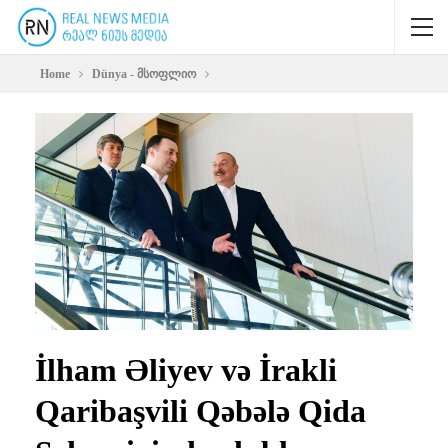
Home
Dünya - მსოფლიო
İlham Əliyev və İrakli
Qaribaşvili Qəbələ Qida