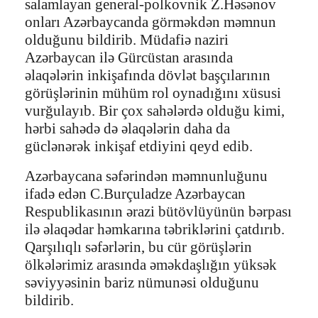
salamlayan general-polkovnik Z.Həsənov
onları Azərbaycanda görməkdən məmnun
olduğunu bildirib. Müdafiə naziri
Azərbaycan ilə Gürcüstan arasında
əlaqələrin inkişafında dövlət başçılarının
görüşlərinin mühüm rol oynadığını xüsusi
vurğulayıb. Bir çox sahələrdə olduğu kimi,
hərbi sahədə də əlaqələrin daha da
güclənərək inkişaf etdiyini qeyd edib.
Azərbaycana səfərindən məmnunluğunu
ifadə edən C.Burçuladze Azərbaycan
Respublikasının ərazi bütövlüyünün bərpası
ilə əlaqədar həmkarına təbriklərini çatdırıb.
Qarşılıqlı səfərlərin, bu cür görüşlərin
ölkələrimiz arasında əməkdaşlığın yüksək
səviyyəsinin bariz nümunəsi olduğunu
bildirib.