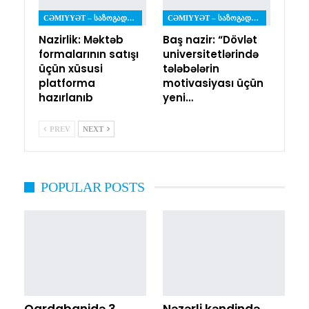
CƏMIYYƏT – ᲡᲐᲖᲝᲒᲐᲓᲝᲔᲑᲐ
CƏMIYYƏT – ᲡᲐᲖᲝᲒᲐᲓᲝᲔᲑᲐ
Nazirlik: Məktəb
Baş nazir: “Dövlət
formalarının satışı
universitetlərində
üçün xüsusi
tələbələrin
platforma
motivasiyası üçün
hazırlanıb
yeni…
PREV
NEXT
POPULAR POSTS