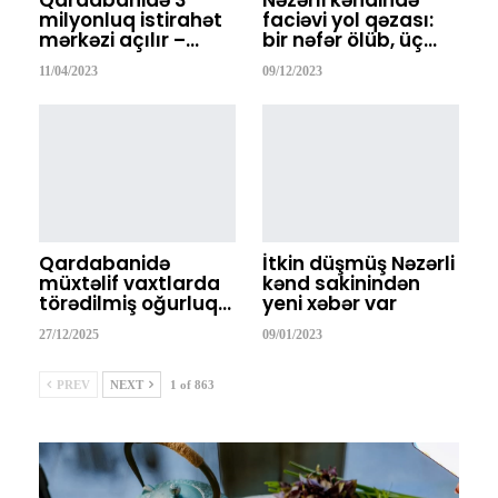
Qardabanidə 3
Nəzərli kəndində
milyonluq istirahət
faciəvi yol qəzası:
mərkəzi açılır –…
bir nəfər ölüb, üç…
11/04/2023
09/12/2023
Qardabanidə
İtkin düşmüş Nəzərli
müxtəlif vaxtlarda
kənd sakinindən
törədilmiş oğurluq…
yeni xəbər var
27/12/2025
09/01/2023
PREV
NEXT
1 of 863