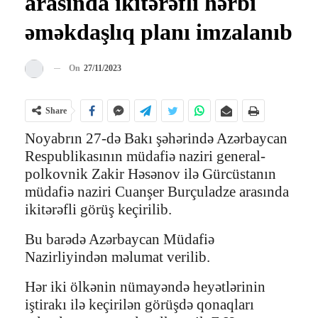
arasında ikitərəfli hərbi
əməkdaşlıq planı imzalanıb
On
27/11/2023
Share
Noyabrın 27-də Bakı şəhərində Azərbaycan
Respublikasının müdafiə naziri general-
polkovnik Zakir Həsənov ilə Gürcüstanın
müdafiə naziri Cuanşer Burçuladze arasında
ikitərəfli görüş keçirilib.
Bu barədə Azərbaycan Müdafiə
Nazirliyindən məlumat verilib.
Hər iki ölkənin nümayəndə heyətlərinin
iştirakı ilə keçirilən görüşdə qonaqları