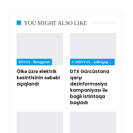
YOU MIGHT ALSO LIKE
DÜNYA - ᲛᲡᲝᲤᲚᲘᲝ
CƏMIYYƏT – ᲡᲐᲖᲝᲒᲐᲓᲝᲔᲑᲐ
Ölkə üzrə elektrik
DTX Gürcüstana
kəsintisinin səbəbi
qarşı
açıqlandı
dezinformasiya
kampaniyası ilə
bağlı istintaqa
başladı