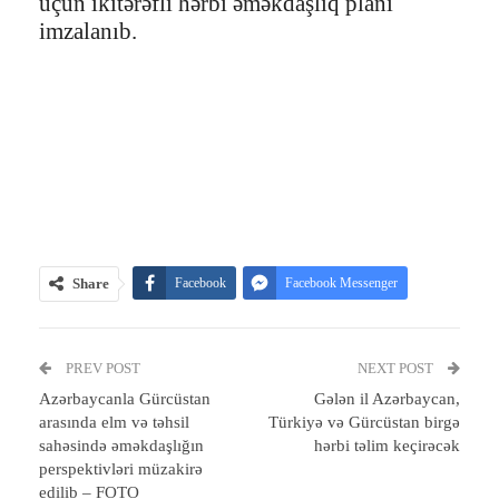
üçün ikitərəfli hərbi əməkdaşlıq planı
imzalanıb.
Share
Facebook
Facebook Messenger
Telegram
Twitter
WhatsApp
PREV POST
Email
Print
NEXT POST
Azərbaycanla Gürcüstan
Gələn il Azərbaycan,
arasında elm və təhsil
Türkiyə və Gürcüstan birgə
sahəsində əməkdaşlığın
hərbi təlim keçirəcək
perspektivləri müzakirə
edilib – FOTO