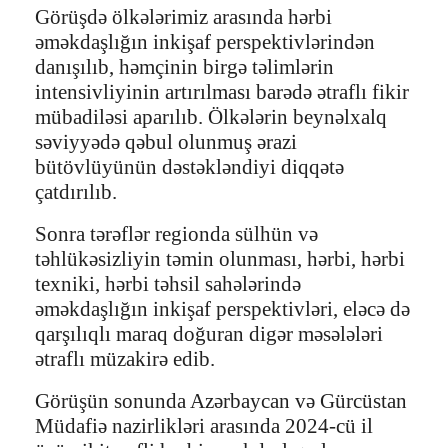
Görüşdə ölkələrimiz arasında hərbi
əməkdaşlığın inkişaf perspektivlərindən
danışılıb, həmçinin birgə təlimlərin
intensivliyinin artırılması barədə ətraflı fikir
mübadiləsi aparılıb. Ölkələrin beynəlxalq
səviyyədə qəbul olunmuş ərazi
bütövlüyünün dəstəkləndiyi diqqətə
çatdırılıb.
Sonra tərəflər regionda sülhün və
təhlükəsizliyin təmin olunması, hərbi, hərbi
texniki, hərbi təhsil sahələrində
əməkdaşlığın inkişaf perspektivləri, eləcə də
qarşılıqlı maraq doğuran digər məsələləri
ətraflı müzakirə edib.
Görüşün sonunda Azərbaycan və Gürcüstan
Müdafiə nazirlikləri arasında 2024-cü il