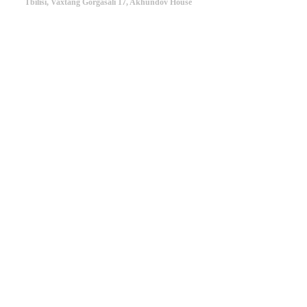
Tbilisi, Vaxtang Gorgasali 17, Akhundov House