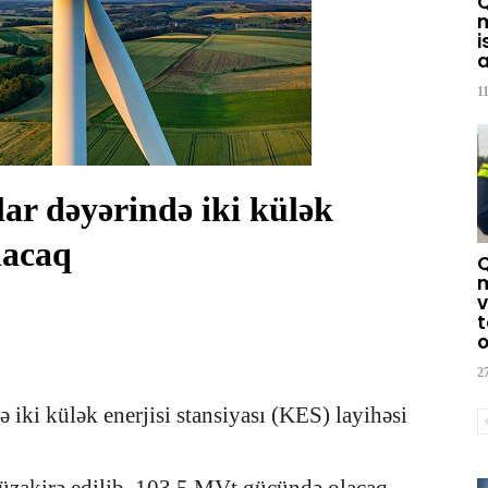
m
i
a
1
ar dəyərində iki külək
dacaq
m
v
t
o
2
iki külək enerjisi stansiyası (KES) layihəsi