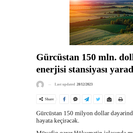
Gürcüstan 150 mln. doll
enerjisi stansiyası yara
Last updated
28/12/2023
Share
Gürcüstan 150 milyon dollar dəyərində 
həyata keçirəcək.