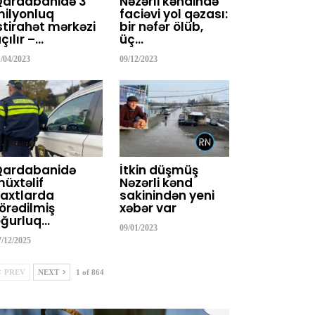
Qardabanidə 3
Nəzərli kəndində
ilyonluq
faciəvi yol qəzası:
stirahət mərkəzi
bir nəfər ölüb,
çılır –…
üç…
1/04/2023
09/12/2023
Qardabanidə
İtkin düşmüş
üxtəlif
Nəzərli kənd
axtlarda
sakinindən yeni
örədilmiş
xəbər var
ğurluq…
09/01/2023
7/12/2025
PREV
NEXT
1 of 864