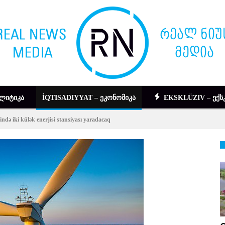
ᲚᲘᲢᲘᲙᲐ
İQTISADIYYAT – ᲔᲙᲝᲜᲝᲛᲘᲙᲐ
EKSKLÜZIV – ᲔᲥᲡ
ndə iki külək enerjisi stansiyası yaradacaq