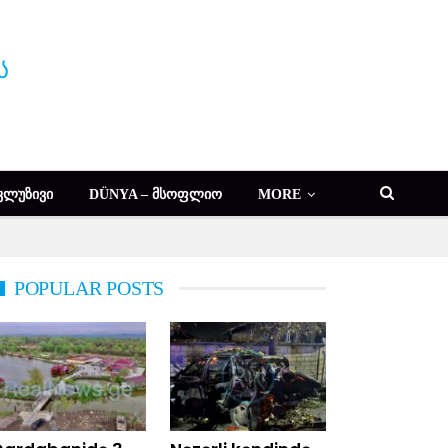
ᲙᲚᲣᲖᲘᲕᲘ
DÜNYA – ᲛᲡᲝᲤᲚᲘᲝ
MORE
POPULAR POSTS