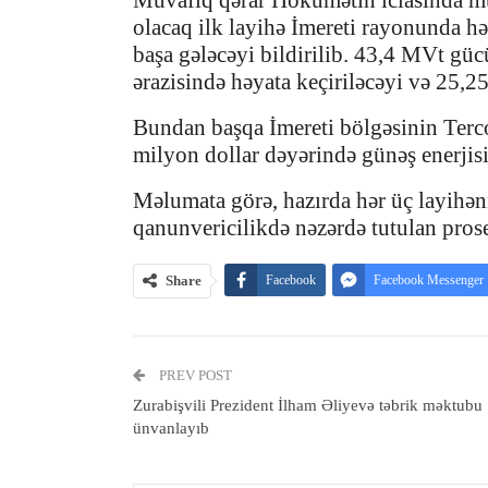
Müvafiq qərar Hökumətin iclasında m
olacaq ilk layihə İmereti rayonunda h
başa gələcəyi bildirilib. 43,4 MVt güc
ərazisində həyata keçiriləcəyi və 25,2
Bundan başqa İmereti bölgəsinin Terc
milyon dollar dəyərində günəş enerjisi
Məlumata görə, hazırda hər üç layihəni
qanunvericilikdə nəzərdə tutulan prose
Share
Facebook
Facebook Messenger
PREV POST
Zurabişvili Prezident İlham Əliyevə təbrik məktubu
ünvanlayıb