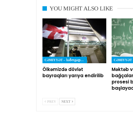
YOU MIGHT ALSO LIKE
CƏMIYYƏT – ᲡᲐᲖᲝᲒᲐᲓᲝᲔᲑᲐ
Ölkəmizdə dövlət
Məktəb v
bayraqları yarıya endirilib
bağçalar
prosesi 
başlaya
PREV
NEXT