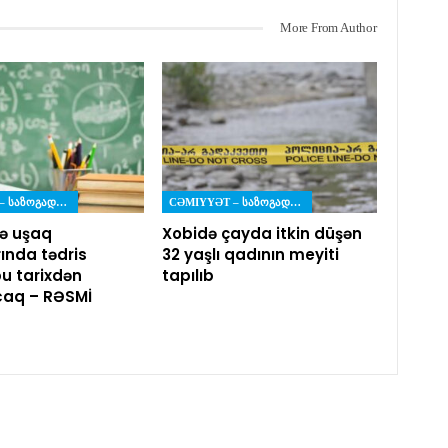
More From Author
CƏMIYYƏT – ᲡᲐᲖᲝᲒᲐᲓᲝᲔᲑᲐ
CƏMIYYƏT – ᲡᲐᲖᲝᲒᲐᲓᲝᲔᲑᲐ
ə uşaq
Xobidə çayda itkin düşən
ında tədris
32 yaşlı qadının meyiti
bu tarixdən
tapılıb
caq – RƏSMİ