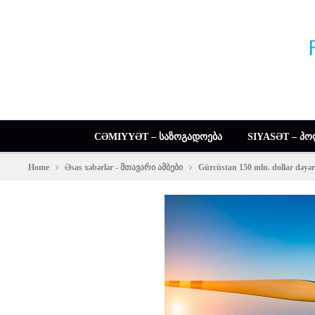
CƏMIYYƏT – ᲡᲐᲖᲝᲒᲐᲓᲝᲔᲑᲐ
SIYASƏT – ᲞᲝ
Home
Əsas xəbərlər - მთავარი ამბები
Gürcüstan 150 mln. dollar dəyəri