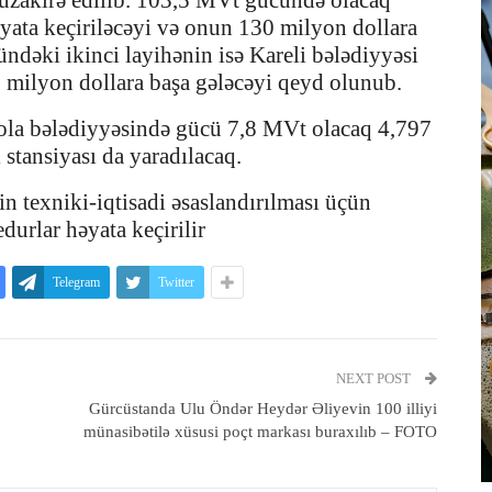
üzakirə edilib. 103,5 MVt gücündə olacaq
əyata keçiriləcəyi və onun 130 milyon dollara
ündəki ikinci layihənin isə Kareli bələdiyyəsi
5 milyon dollara başa gələcəyi qeyd olunub.
ola bələdiyyəsində gücü 7,8 MVt olacaq 4,797
 stansiyası da yaradılacaq.
n texniki-iqtisadi əsaslandırılması üçün
durlar həyata keçirilir
Telegram
Twitter
NEXT POST
Gürcüstanda Ulu Öndər Heydər Əliyevin 100 illiyi
münasibətilə xüsusi poçt markası buraxılıb – FOTO