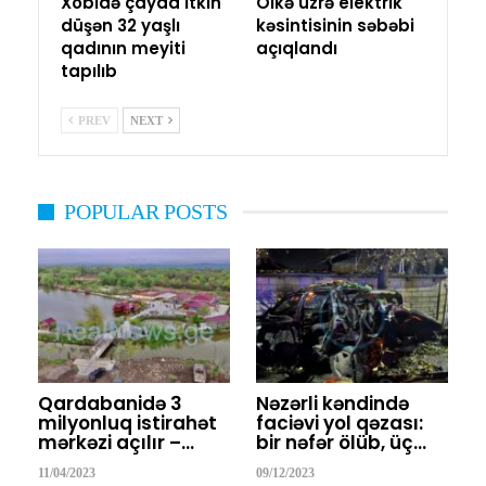
Xobidə çayda itkin
Ölkə üzrə elektrik
düşən 32 yaşlı
kəsintisinin səbəbi
qadının meyiti
açıqlandı
tapılıb
PREV
NEXT
POPULAR POSTS
Qardabanidə 3
Nəzərli kəndində
milyonluq istirahət
faciəvi yol qəzası:
mərkəzi açılır –…
bir nəfər ölüb, üç…
11/04/2023
09/12/2023