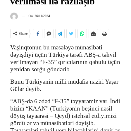
verilməsi ilə razılaşıb
On
26/11/2024
Share
Vaşinqtonun bu məsələyə münasibəti
dəyişdiyi üçün Türkiyə tərəfi ABŞ-a təhvil
verilməyən “F-35” qırıcılarının qəbulu üçün
yenidən sorğu göndərib.
Bunu Türkiyənin milli müdafiə naziri Yaşar
Gülər deyib.
“ABŞ-də 6 ədəd “F-35” təyyarəmiz var. İndi
bizim “KAAN” (Türkiyənin beşinci nəsil
döyüş təyaarəsi – Qeyd) istehsal etdiyimizi
gördülər və münasibətləri dəyişib.
Təyyarələri təhvil verə biləcəklərini deyirlər.