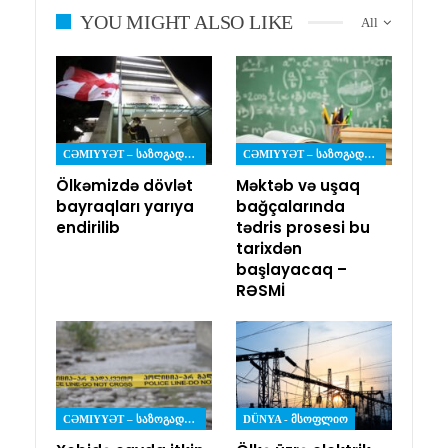
YOU MIGHT ALSO LIKE
All
CƏMIYYƏT – ᲡᲐᲖᲝᲒᲐᲓᲝᲔᲑᲐ
CƏMIYYƏT – ᲡᲐᲖᲝᲒᲐᲓᲝᲔᲑᲐ
Ölkəmizdə dövlət
Məktəb və uşaq
bayraqları yarıya
bağçalarında
endirilib
tədris prosesi bu
tarixdən
başlayacaq –
RƏSMİ
CƏMIYYƏT – ᲡᲐᲖᲝᲒᲐᲓᲝᲔᲑᲐ
DÜNYA - ᲛᲡᲝᲤᲚᲘᲝ