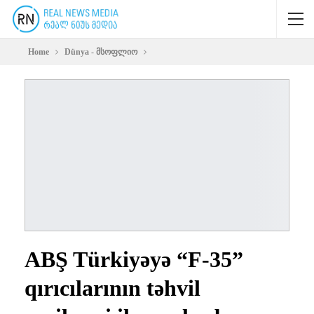
Home
Dünya - მსოფლიო
ABŞ Türkiyəyə “F-35”
qırıcılarının təhvil