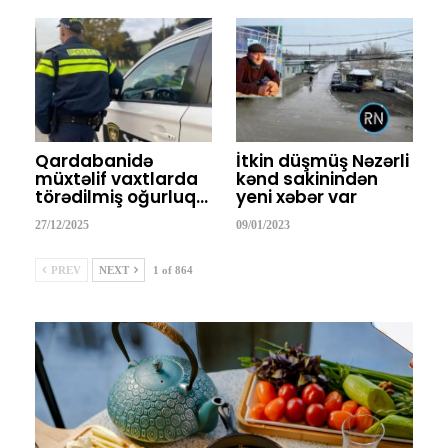
Qardabanidə
İtkin düşmüş Nəzərli
müxtəlif vaxtlarda
kənd sakinindən
törədilmiş oğurluq…
yeni xəbər var
27/12/2025
09/01/2023
PREV
NEXT
1 of 864