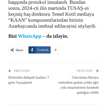
haqqında protokol imzalanıb. Bundan
sonra, 2024-cü ilin martında TUSAŞ-ın
keçmiş baş direktoru Temel Kotil mediaya
“KAAN” komponentlərindən birinin
Azərbaycanda istehsal ediləcəyini söyləyib.
Bizi
WhatsApp
– da izləyin.
Share
Facebook
PREV POST
NEXT POST
Bolnisidə dəhşətli hadisə: 7
Gürcüstan-Rusiya
gənc bıçaqlanıb
sərhədinə gedən yolda ağır
yük maşınlarının hərəkəti
qadağan edilib