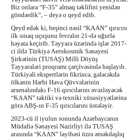
Biz onlara “F-35” almaq təklifini yenidən
göndərdik”, – deyə o qeyd edib.
Qeyd edək ki, beşinci nəsil “KAAN” qırıcısı
ilk sınaq uçuşunu fevralın 21-də uğurla
həyata keçirib. Təyyarə üzərində işlər 2017-
ci ildə Türkiyə Aerokosmik Sənayesi
Şirkətinin (TUSAŞ) Milli Döyüş
Təyyarələri proqramı çərçivəsində başlayıb.
Türkiyəli ekspertlərin fikrincə, gələcəkdə
ölkənin Hərbi Hava Qüvvələrinin
arsenalındakı F-16 qırıcılarını əvəzləyəcək
“KAAN” taktiki və texniki xüsusiyyətlərinə
görə ABŞ-ın F-35 qırıcılarını üstələyir.
2023-cü il iyulun sonunda Azərbaycanın
Müdafiə Sənayesi Nazirliyi ilə TUSAŞ
arasında “KAAN” layihəsi üzrə əməkdaşlıq