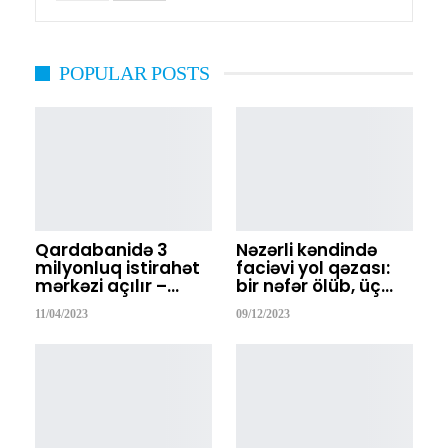
POPULAR POSTS
Qardabanidə 3
Nəzərli kəndində
milyonluq istirahət
faciəvi yol qəzası:
mərkəzi açılır –…
bir nəfər ölüb, üç…
11/04/2023
09/12/2023