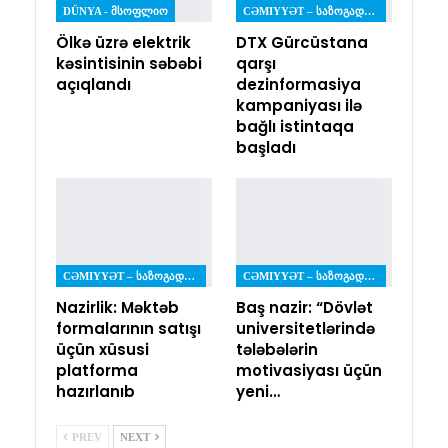
DÜNYA - ᲛᲡᲝᲤᲚᲘᲝ
CƏMIYYƏT – ᲡᲐᲖᲝᲒᲐᲓᲝᲔᲑᲐ
Ölkə üzrə elektrik
DTX Gürcüstana
kəsintisinin səbəbi
qarşı
açıqlandı
dezinformasiya
kampaniyası ilə
bağlı istintaqa
başladı
CƏMIYYƏT – ᲡᲐᲖᲝᲒᲐᲓᲝᲔᲑᲐ
CƏMIYYƏT – ᲡᲐᲖᲝᲒᲐᲓᲝᲔᲑᲐ
Nazirlik: Məktəb
Baş nazir: “Dövlət
formalarının satışı
universitetlərində
üçün xüsusi
tələbələrin
platforma
motivasiyası üçün
hazırlanıb
yeni…
PREV
NEXT