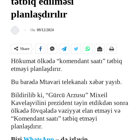
tətbiq edilməsi
planlaşdırılır
On
09/12/2024
Share
Hökumət ölkədə “komendant saatı” tətbiq
etməyi planlaşdırır.
Bu barədə Mtavari telekanalı xəbər yayıb.
Bildirilib ki, “Gürcü Arzusu” Mixeil
Kavelaşvilini prezident təyin etdikdən sonra
ölkədə fövqəladə vəziyyət elan etməyi və
“Komendant saatı” tətbiq etməyi
planlaşdırır.
Bizi
WhatsApp
– da izləyin.