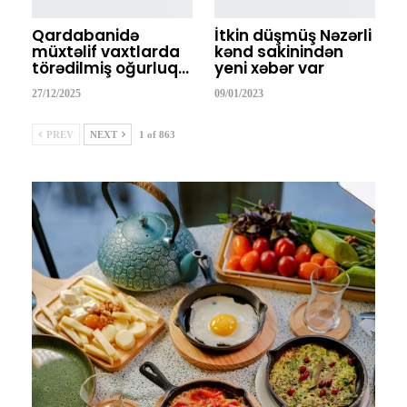
Qardabanidə
İtkin düşmüş Nəzərli
müxtəlif vaxtlarda
kənd sakinindən
törədilmiş oğurluq…
yeni xəbər var
27/12/2025
09/01/2023
PREV
NEXT
1 of 863