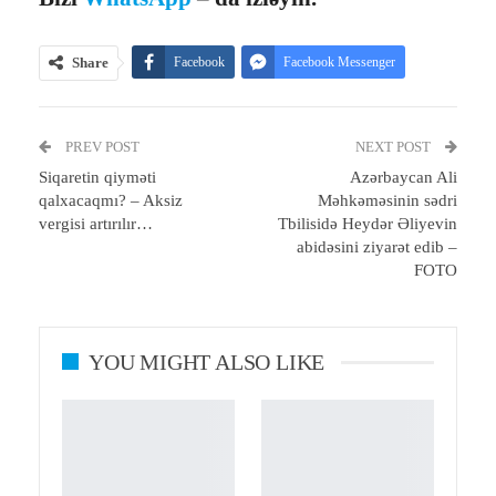
Share
Facebook
Facebook Messenger
Telegram
Twitter
WhatsApp
PREV POST
Email
Print
NEXT POST
Siqaretin qiyməti
Azərbaycan Ali
qalxacaqmı? – Aksiz
Məhkəməsinin sədri
vergisi artırılır…
Tbilisidə Heydər Əliyevin
abidəsini ziyarət edib –
FOTO
YOU MIGHT ALSO LIKE