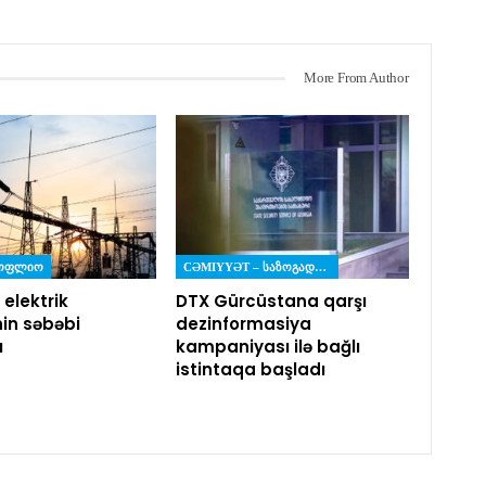
More From Author
ᲡᲝᲤᲚᲘᲝ
CƏMIYYƏT – ᲡᲐᲖᲝᲒᲐᲓᲝᲔᲑᲐ
 elektrik
DTX Gürcüstana qarşı
nin səbəbi
dezinformasiya
ı
kampaniyası ilə bağlı
istintaqa başladı