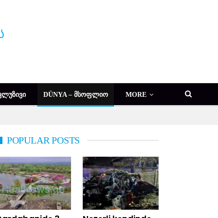
ᲙᲚᲣᲖᲘᲕᲘ
DÜNYA – ᲛᲡᲝᲤᲚᲘᲝ
MORE
POPULAR POSTS