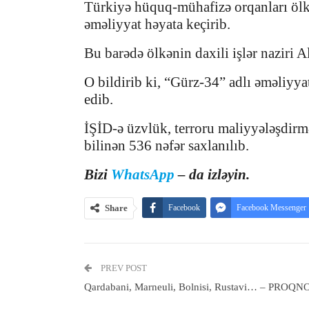
Türkiyə hüquq-mühafizə orqanları ölkə
əməliyyat həyata keçirib.
Bu barədə ölkənin daxili işlər naziri 
O bildirib ki, “Gürz-34” adlı əməliyya
edib.
İŞİD-ə üzvlük, terroru maliyyələşdirmə
bilinən 536 nəfər saxlanılıb.
Bizi
WhatsApp
– da izləyin.
Share
Facebook
Facebook Messenger
PREV POST
Qardabani, Marneuli, Bolnisi, Rustavi… – PROQN