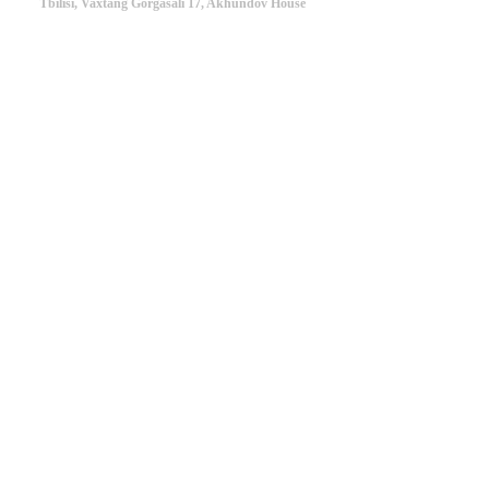
Tbilisi, Vaxtang Gorgasali 17, Akhundov House