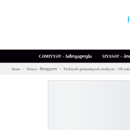
CƏMIYYƏT – ᲡᲐᲖᲝᲒᲐᲓᲝᲔᲑᲐ
SIYASƏT – ᲞᲝ
Home
Dünya - მსოფლიო
Türkiyədə genişmiqyaslı əməliyyat – 536 nəfə