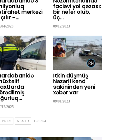
Qardabanidə 3
Nəzərli kəndində
ilyonluq
faciəvi yol qəzası:
stirahət mərkəzi
bir nəfər ölüb,
çılır –…
üç…
1/04/2023
09/12/2023
Qardabanidə
İtkin düşmüş
üxtəlif
Nəzərli kənd
axtlarda
sakinindən yeni
örədilmiş
xəbər var
ğurluq…
09/01/2023
7/12/2025
PREV
NEXT
1 of 864