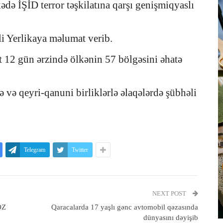
də İŞİD terror təşkilatına qarşı genişmiqyaslı
Ali Yerlikaya məlumat verib.
t 12 gün ərzində ölkənin 57 bölgəsini əhatə
 və qeyri-qanuni birliklərlə əlaqələrdə şübhəli
Telegram
Twitter
NEXT POST
OZ
Qaracalarda 17 yaşlı gənc avtomobil qəzasında
dünyasını dəyişib