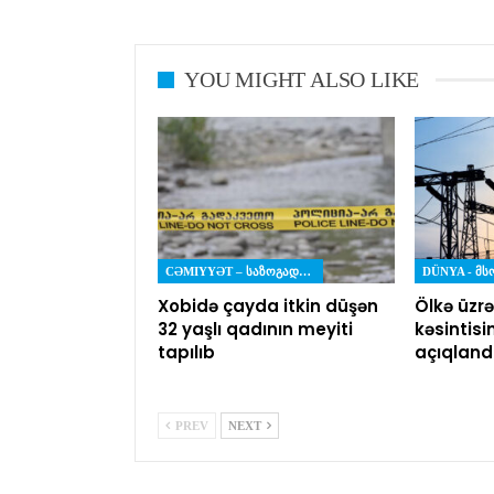
YOU MIGHT ALSO LIKE
CƏMIYYƏT – ᲡᲐᲖᲝᲒᲐᲓᲝᲔᲑᲐ
DÜNYA - Მ
Xobidə çayda itkin düşən
Ölkə üzrə
32 yaşlı qadının meyiti
kəsintisi
tapılıb
açıqland
PREV
NEXT