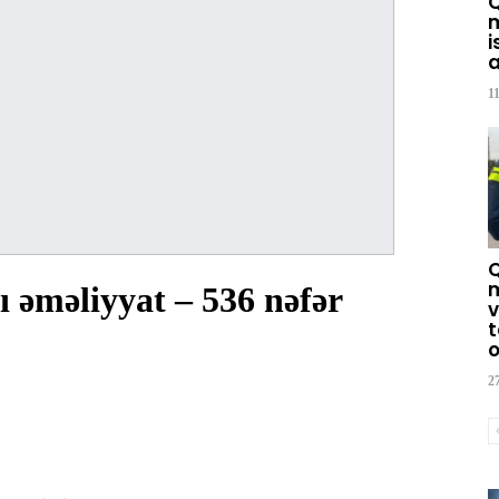
m
i
a
1
m
 əməliyyat – 536 nəfər
v
t
o
2