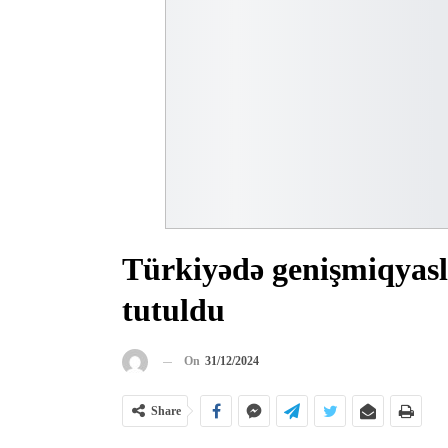
Türkiyədə genişmiqyaslı
tutuldu
On
31/12/2024
Share