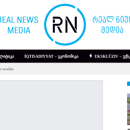
ᲚᲘᲢᲘᲙᲐ
İQTISADIYYAT – ᲔᲙᲝᲜᲝᲛᲘᲙᲐ
EKSKLÜZIV – ᲔᲥᲡ
r tutuldu