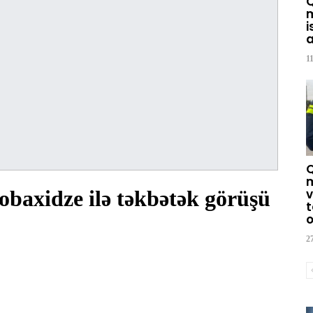
m
i
a
1
m
obaxidze ilə təkbətək görüşü
v
t
o
2