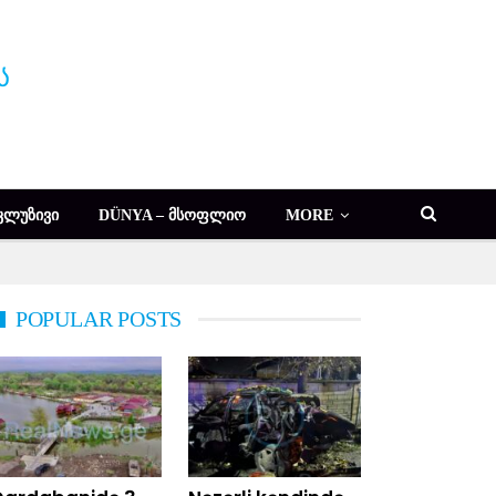
ᲙᲚᲣᲖᲘᲕᲘ
DÜNYA – ᲛᲡᲝᲤᲚᲘᲝ
MORE
POPULAR POSTS