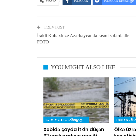
Share
Facebook
Facebook Messenger
PREV POST
İrakli Kobaxidze Azərbaycanda rəsmi səfərdədir –
FOTO
YOU MIGHT ALSO LIKE
CƏMIYYƏT – ᲡᲐᲖᲝᲒᲐᲓᲝᲔᲑᲐ
DÜNYA - Მ
Xobidə çayda itkin düşən
Ölkə üzrə
32 yaşlı qadının meyiti
kəsintisi