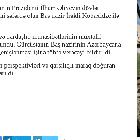
nın Prezidenti İlham Əliyevin dövlət
mi səfərdə olan Baş nazir İrakli Kobaxidze ilə
və qardaşlıq münasibətlərinin müxtəlif
olundu. Gürcüstanın Baş nazirinin Azərbaycana
nişlənməsi işinə töhfə verəcəyi bildirildi.
n perspektivləri və qarşılıqlı maraq doğuran
rıldı.