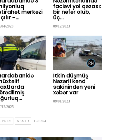
Qardabanidə 3
Nəzərli kəndində
ilyonluq
faciəvi yol qəzası:
stirahət mərkəzi
bir nəfər ölüb,
çılır –…
üç…
1/04/2023
09/12/2023
Qardabanidə
İtkin düşmüş
üxtəlif
Nəzərli kənd
axtlarda
sakinindən yeni
örədilmiş
xəbər var
ğurluq…
09/01/2023
7/12/2025
PREV
NEXT
1 of 864