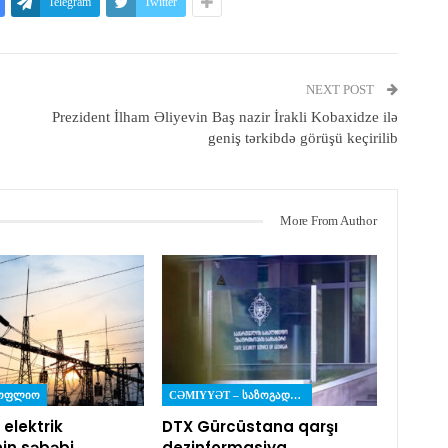
Telegram
Twitter
NEXT POST
Prezident İlham Əliyevin Baş nazir İrakli Kobaxidze ilə
geniş tərkibdə görüşü keçirilib
More From Author
ᲡᲝᲤᲚᲘᲝ
CƏMIYYƏT – ᲡᲐᲖᲝᲒᲐᲓᲝᲔᲑᲐ
 elektrik
DTX Gürcüstana qarşı
nin səbəbi
dezinformasiya