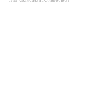
Tbilisi, Vaxtang Gorgasali 17, Akhundov House