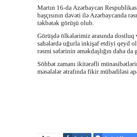
Martın 16-da Azərbaycan Respublikası
başçısının dəvəti ilə Azərbaycanda rəs
təkbətək görüşü olub.
Görüşdə ölkələrimiz arasında dostluq 
sahələrdə uğurla inkişaf etdiyi qeyd 
rəsmi səfərinin əməkdaşlığın daha da ge
Söhbət zamanı ikitərəfli münasibətləri
məsələlər ətrafında fikir mübadiləsi apa