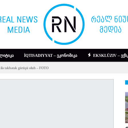
ᲚᲘᲢᲘᲙᲐ
İQTISADIYYAT – ᲔᲙᲝᲜᲝᲛᲘᲙᲐ
EKSKLÜZIV – ᲔᲥᲡ
 ilə təkbətək görüşü olub – FOTO