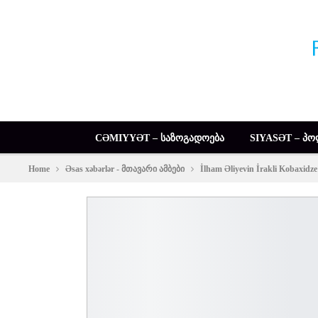
CƏMIYYƏT – ᲡᲐᲖᲝᲒᲐᲓᲝᲔᲑᲐ
SIYASƏT – ᲞᲝ
Home
Əsas xəbərlər - მთავარი ამბები
İlham Əliyevin İrakli Kobaxidze