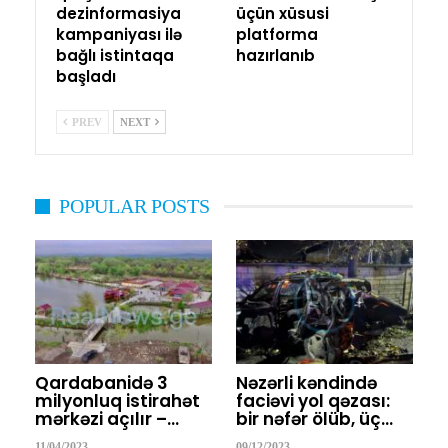
dezinformasiya
üçün xüsusi
kampaniyası ilə
platforma
bağlı istintaqa
hazırlanıb
başladı
PREV
NEXT
POPULAR POSTS
Qardabanidə 3
Nəzərli kəndində
milyonluq istirahət
faciəvi yol qəzası:
mərkəzi açılır –…
bir nəfər ölüb, üç…
11/04/2023
09/12/2023