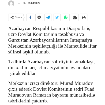
On
09/04/2024
Share
Azərbaycan Respublikasının Diasporla iş
üzrə Dövlət Komitəsinin təşəbbüsü və
Gürcüstan Azərbaycanlılarının İnteqrasiya
Mərkəzinin təşkilatçılığı ilə Marneulidə iftar
süfrəsi təşkil olunub.
Tədbirdə Azərbaycan səfirliyinin əməkdaşı,
din xadimləri, ictimaiyyət nümayəndələri
iştirak ediblər.
Mərkəzin icraçı direktoru Murad Muradov
çıxış edərək Dövlət Komitəsinin sədri Fuad
Muradovun Ramazan bayramı münasibətilə
təbriklərini çatdırıb.