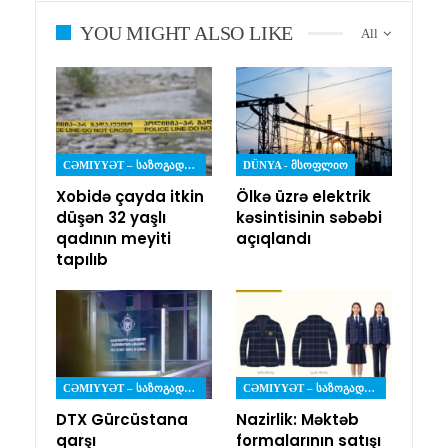
YOU MIGHT ALSO LIKE
All
CƏMIYYƏT – ᲡᲐᲖᲝᲒᲐᲓᲝᲔᲑᲐ
DÜNYA - ᲛᲡᲝᲤᲚᲘᲝ
Xobidə çayda itkin
Ölkə üzrə elektrik
düşən 32 yaşlı
kəsintisinin səbəbi
qadının meyiti
açıqlandı
tapılıb
CƏMIYYƏT – ᲡᲐᲖᲝᲒᲐᲓᲝᲔᲑᲐ
CƏMIYYƏT – ᲡᲐᲖᲝᲒᲐᲓᲝᲔᲑᲐ
DTX Gürcüstana
Nazirlik: Məktəb
qarşı
formalarının satışı