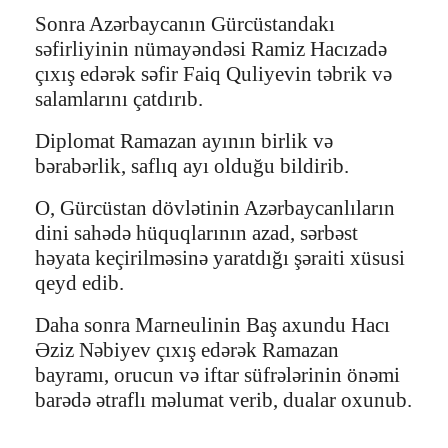
Sonra Azərbaycanın Gürcüstandakı
səfirliyinin nümayəndəsi Ramiz Hacızadə
çıxış edərək səfir Faiq Quliyevin təbrik və
salamlarını çatdırıb.
Diplomat Ramazan ayının birlik və
bərabərlik, saflıq ayı olduğu bildirib.
O, Gürcüstan dövlətinin Azərbaycanlıların
dini sahədə hüquqlarının azad, sərbəst
həyata keçirilməsinə yaratdığı şəraiti xüsusi
qeyd edib.
Daha sonra Marneulinin Baş axundu Hacı
Əziz Nəbiyev çıxış edərək Ramazan
bayramı, orucun və iftar süfrələrinin önəmi
barədə ətraflı məlumat verib, dualar oxunub.