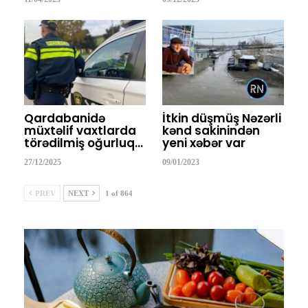
Qardabanidə
İtkin düşmüş Nəzərli
müxtəlif vaxtlarda
kənd sakinindən
törədilmiş oğurluq…
yeni xəbər var
27/12/2025
09/01/2023
PREV
NEXT
1 of 864