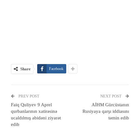
Share
Facebook
PREV POST
NEXT POST
Faiq Quliyev 9 Aprel
AİHM Gürcüstanın
qurbanlarının xatirəsinə
Rusiyaya qarşı iddiasını
ucaldılmış abidəni ziyarət
təmin edib
edib