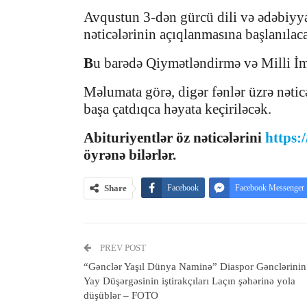
Avqustun 3-dən gürcü dili və ədəbiyyat
nəticələrinin açıqlanmasına başlanılac
B
u barədə Qiymətləndirmə və Milli İ
Məlumata görə, digər fənlər üzrə nətic
başa çatdıqca həyata keçiriləcək.
Abituriyentlər öz nəticələrini
https:
öyrənə bilərlər.
Share
Facebook
Facebook Messenger
PREV POST
“Gənclər Yaşıl Dünya Naminə” Diaspor Gənclərini
Yay Düşərgəsinin iştirakçıları Laçın şəhərinə yola
düşüblər – FOTO