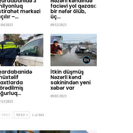
Qardabanidə 3
Nəzərli kəndində
ilyonluq
faciəvi yol qəzası:
stirahət mərkəzi
bir nəfər ölüb,
çılır –…
üç…
1/04/2023
09/12/2023
Qardabanidə
İtkin düşmüş
üxtəlif
Nəzərli kənd
axtlarda
sakinindən yeni
örədilmiş
xəbər var
ğurluq…
09/01/2023
7/12/2025
PREV
NEXT
1 of 864