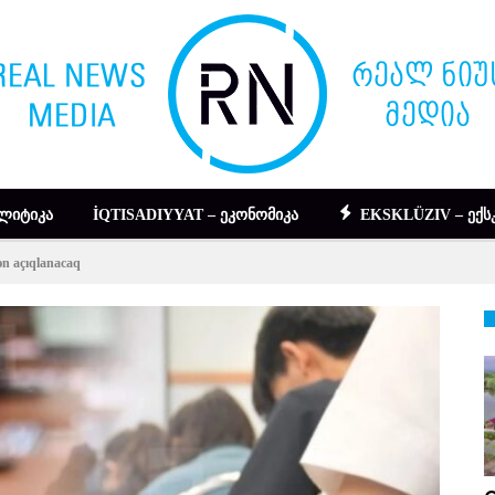
ᲚᲘᲢᲘᲙᲐ
İQTISADIYYAT – ᲔᲙᲝᲜᲝᲛᲘᲙᲐ
EKSKLÜZIV – ᲔᲥᲡ
dən açıqlanacaq