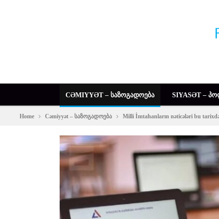
CƏMIYYƏT – ᲡᲐᲖᲝᲒᲐᲓᲝᲔᲑᲐ
SIYASƏT – ᲞᲝ
Home
Cəmiyyət – საზოგადოება
Milli İmtahanların nəticələri bu tarix