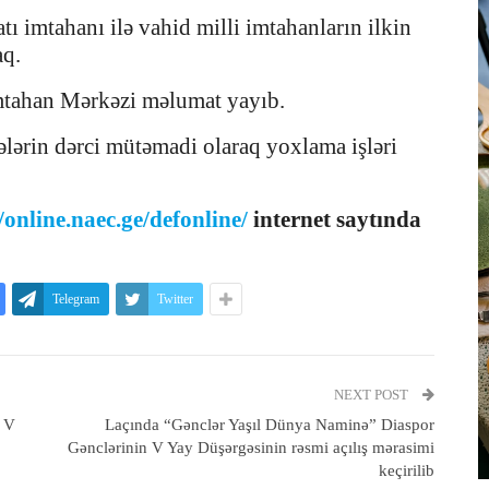
ı imtahanı ilə vahid milli imtahanların ilkin
aq.
mtahan Mərkəzi məlumat yayıb.
ələrin dərci mütəmadi olaraq yoxlama işləri
//online.naec.ge/defonline/
internet saytında
Telegram
Twitter
NEXT POST
n V
Laçında “Gənclər Yaşıl Dünya Naminə” Diaspor
Gənclərinin V Yay Düşərgəsinin rəsmi açılış mərasimi
keçirilib