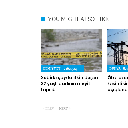
YOU MIGHT ALSO LIKE
CƏMIYYƏT – ᲡᲐᲖᲝᲒᲐᲓᲝᲔᲑᲐ
DÜNYA - Მ
Xobidə çayda itkin düşən
Ölkə üzrə
32 yaşlı qadının meyiti
kəsintisi
tapılıb
açıqland
PREV
NEXT