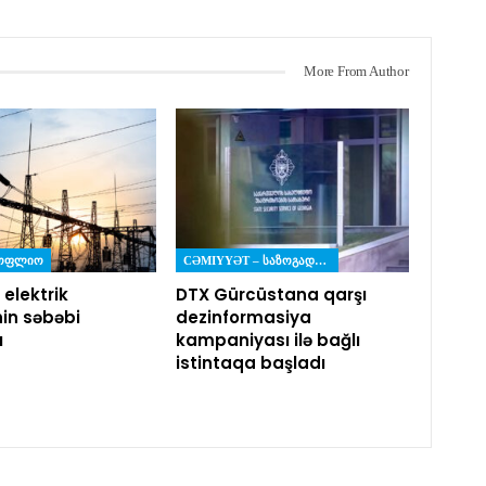
More From Author
ᲡᲝᲤᲚᲘᲝ
CƏMIYYƏT – ᲡᲐᲖᲝᲒᲐᲓᲝᲔᲑᲐ
 elektrik
DTX Gürcüstana qarşı
nin səbəbi
dezinformasiya
ı
kampaniyası ilə bağlı
istintaqa başladı