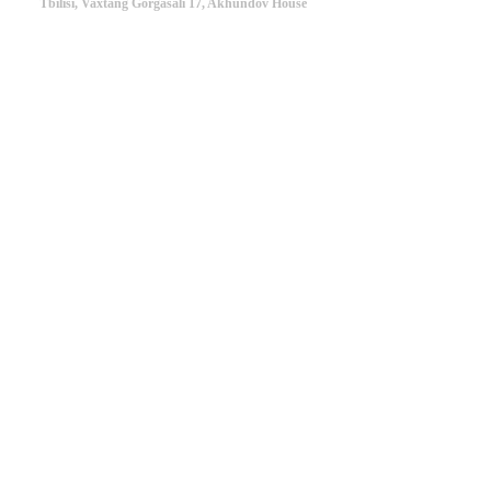
Tbilisi, Vaxtang Gorgasali 17, Akhundov House