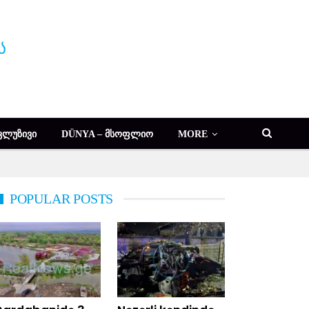
ᲙᲚᲣᲖᲘᲕᲘ
DÜNYA – ᲛᲡᲝᲤᲚᲘᲝ
MORE
POPULAR POSTS