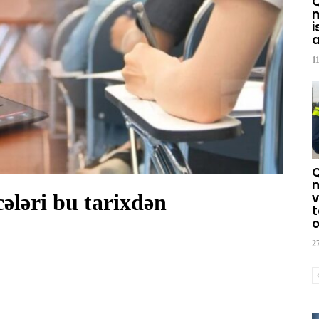
m
i
a
1
m
cələri bu tarixdən
v
t
o
2