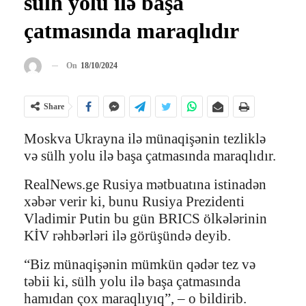
sülh yolu ilə başa
çatmasında maraqlıdır
On
18/10/2024
Share
Moskva Ukrayna ilə münaqişənin tezliklə
və sülh yolu ilə başa çatmasında maraqlıdır.
RealNews.ge Rusiya mətbuatına istinadən
xəbər verir ki, bunu Rusiya Prezidenti
Vladimir Putin bu gün BRICS ölkələrinin
KİV rəhbərləri ilə görüşündə deyib.
“Biz münaqişənin mümkün qədər tez və
təbii ki, sülh yolu ilə başa çatmasında
hamıdan çox maraqlıyıq”, – o bildirib.