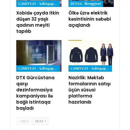
CƏMIYYƏT – ᲡᲐᲖᲝᲒᲐᲓᲝᲔᲑᲐ
DÜNYA - ᲛᲡᲝᲤᲚᲘᲝ
Xobidə çayda itkin
Ölkə üzrə elektrik
düşən 32 yaşlı
kəsintisinin səbəbi
qadının meyiti
açıqlandı
tapılıb
CƏMIYYƏT – ᲡᲐᲖᲝᲒᲐᲓᲝᲔᲑᲐ
CƏMIYYƏT – ᲡᲐᲖᲝᲒᲐᲓᲝᲔᲑᲐ
DTX Gürcüstana
Nazirlik: Məktəb
qarşı
formalarının satışı
dezinformasiya
üçün xüsusi
kampaniyası ilə
platforma
bağlı istintaqa
hazırlanıb
başladı
PREV
NEXT