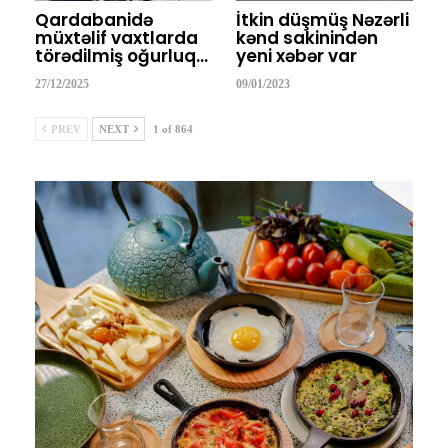
Qardabanidə
İtkin düşmüş Nəzərli
müxtəlif vaxtlarda
kənd sakinindən
törədilmiş oğurluq…
yeni xəbər var
27/12/2025
09/01/2023
PREV
NEXT
1 of 864