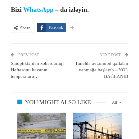
Bizi
WhatsApp
– da izləyin.
Share
Facebook
PREV POST
NEXT POST
Sinoptiklərdən xəbərdarlıq!
Tuneldə avtomobil qəflətən
Həftəsonu havanın
yanmağa başlayıb – YOL
temperaturu…
BAĞLANIB
YOU MIGHT ALSO LIKE
All