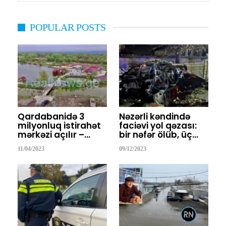
POPULAR POSTS
Qardabanidə 3
Nəzərli kəndində
milyonluq istirahət
faciəvi yol qəzası:
mərkəzi açılır –…
bir nəfər ölüb, üç…
11/04/2023
09/12/2023