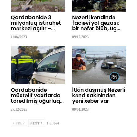
Qardabanidə 3
Nəzərli kəndində
milyonluq istirahət
faciəvi yol qəzası:
mərkəzi açılır –…
bir nəfər ölüb, üç…
11/04/2023
09/12/2023
Qardabanidə
İtkin düşmüş Nəzərli
müxtəlif vaxtlarda
kənd sakinindən
törədilmiş oğurluq…
yeni xəbər var
27/12/2025
09/01/2023
PREV
NEXT
1 of 864