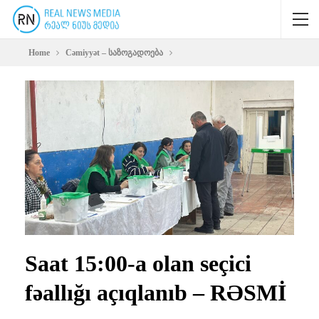
Home
Cəmiyyət – საზოგადოება
Saat 15:00-a olan seçici
fəallığı açıqlanıb – RƏSMİ