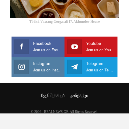
Tbilisi, Vaxtang Gorgasali 17, Akhundov House
Facebook
Youtube
Join us on Facebook
Join us on Youtube
Instagram
Telegram
Join us on Instagram
Join us on Telegram
ᲩᲕᲔᲜ ᲨᲔᲡᲐᲮᲔᲑ
ᲙᲝᲜᲢᲐᲥᲢᲘ
© 2026 - REALNEWS.GE. All Rights Reserved.