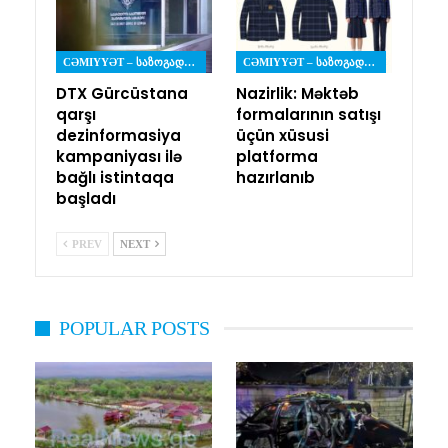
CƏMIYYƏT – ᲡᲐᲖᲝᲒᲐᲓᲝᲔᲑᲐ
CƏMIYYƏT – ᲡᲐᲖᲝᲒᲐᲓᲝᲔᲑᲐ
DTX Gürcüstana
Nazirlik: Məktəb
qarşı
formalarının satışı
dezinformasiya
üçün xüsusi
kampaniyası ilə
platforma
bağlı istintaqa
hazırlanıb
başladı
PREV
NEXT
POPULAR POSTS