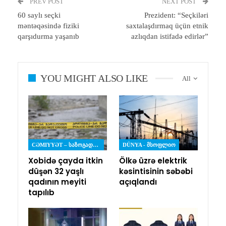
PREV POST
NEXT POST
60 saylı seçki
Prezident: “Seçkiləri
məntəqəsində fiziki
saxtalaşdırmaq üçün etnik
qarşıdurma yaşanıb
azlıqdan istifadə edirlər”
YOU MIGHT ALSO LIKE
All
CƏMIYYƏT – ᲡᲐᲖᲝᲒᲐᲓᲝᲔᲑᲐ
DÜNYA - ᲛᲡᲝᲤᲚᲘᲝ
Xobidə çayda itkin
Ölkə üzrə elektrik
düşən 32 yaşlı
kəsintisinin səbəbi
qadının meyiti
açıqlandı
tapılıb