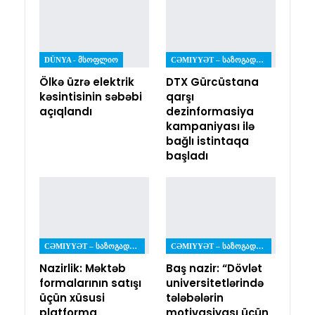
DÜNYA - ᲛᲡᲝᲤᲚᲘᲝ
CƏMIYYƏT – ᲡᲐᲖᲝᲒᲐᲓᲝᲔᲑᲐ
Ölkə üzrə elektrik
DTX Gürcüstana
kəsintisinin səbəbi
qarşı
açıqlandı
dezinformasiya
kampaniyası ilə
bağlı istintaqa
başladı
CƏMIYYƏT – ᲡᲐᲖᲝᲒᲐᲓᲝᲔᲑᲐ
CƏMIYYƏT – ᲡᲐᲖᲝᲒᲐᲓᲝᲔᲑᲐ
Nazirlik: Məktəb
Baş nazir: “Dövlət
formalarının satışı
universitetlərində
üçün xüsusi
tələbələrin
platforma
motivasiyası üçün