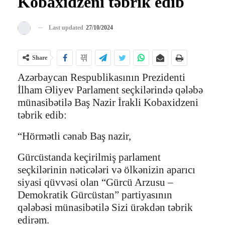
Kobaxidzeni təbrik edib
Last updated
27/10/2024
Share
Azərbaycan Respublikasının Prezidenti
İlham Əliyev Parlament seçkilərində qələbə
münasibətilə Baş Nazir İrakli Kobaxidzeni
təbrik edib:
“Hörmətli cənab Baş nazir,
Gürcüstanda keçirilmiş parlament
seçkilərinin nəticələri və ölkənizin aparıcı
siyasi qüvvəsi olan “Gürcü Arzusu –
Demokratik Gürcüstan” partiyasının
qələbəsi münasibətilə Sizi ürəkdən təbrik
edirəm.