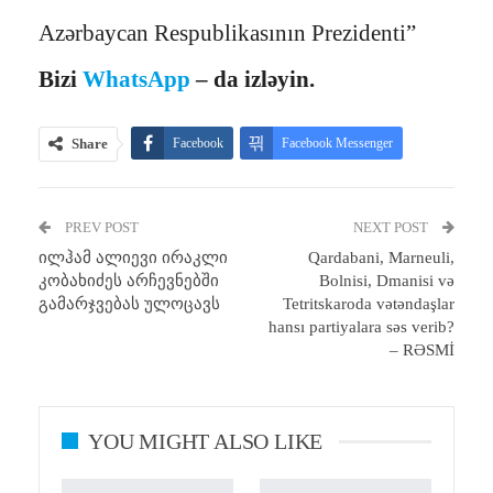
Azərbaycan Respublikasının Prezidenti”
Bizi
WhatsApp
– da izləyin.
Share
Facebook
Facebook Messenger
Telegram
Twitter
WhatsApp
PREV POST
Email
Print
NEXT POST
ილჰამ ალიევი ირაკლი
Qardabani, Marneuli,
კობახიძეს არჩევნებში
Bolnisi, Dmanisi və
გამარჯვებას ულოცავს
Tetritskaroda vətəndaşlar
hansı partiyalara səs verib?
– RƏSMİ
YOU MIGHT ALSO LIKE