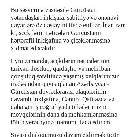
Bu səsvermə vasitəsilə Gürcüstan
vətəndaşları inkişafa, sabitliyə və ənənəvi
dəyərlərə öz dəstəyini ifadə etdilər. İnanıram
ki, seçkilərin nəticələri Gürcüstanın
hərtərəfli inkişafına və çiçəklənməsinə
xidmət edəcəkdir.
Eyni zamanda, seçkilərin nəticələrinin
tarixən dostluq, qardaşlıq və mehriban
qonşuluq şəraitində yaşamış xalqlarımızın
iradəsindən qaynaqlanan Azərbaycan-
Gürcüstan dövlətlərarası əlaqələrinin
davamlı inkişafına, Cənubi Qafqazda və
daha geniş coğrafiyada ölkələrimizin
mövqelərinin daha da möhkəmlənməsinə
töhfə verəcəyinə inamımı ifadə edirəm.
Siyasi dialoqumuzu davam etdirmək üçün