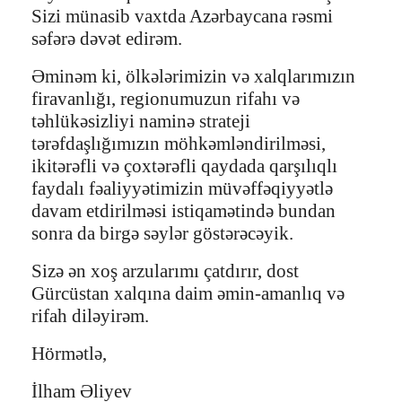
Sizi münasib vaxtda Azərbaycana rəsmi
səfərə dəvət edirəm.
Əminəm ki, ölkələrimizin və xalqlarımızın
firavanlığı, regionumuzun rifahı və
təhlükəsizliyi naminə strateji
tərəfdaşlığımızın möhkəmləndirilməsi,
ikitərəfli və çoxtərəfli qaydada qarşılıqlı
faydalı fəaliyyətimizin müvəffəqiyyətlə
davam etdirilməsi istiqamətində bundan
sonra da birgə səylər göstərəcəyik.
Sizə ən xoş arzularımı çatdırır, dost
Gürcüstan xalqına daim əmin-amanlıq və
rifah diləyirəm.
Hörmətlə,
İlham Əliyev