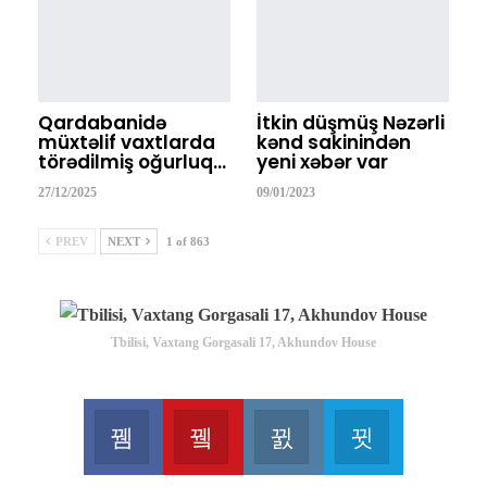
Qardabanidə
İtkin düşmüş Nəzərli
müxtəlif vaxtlarda
kənd sakinindən
törədilmiş oğurluq…
yeni xəbər var
27/12/2025
09/01/2023
PREV
NEXT
1 of 863
Tbilisi, Vaxtang Gorgasali 17, Akhundov House
Facebook
Youtube
Instagram
Telegram
Join us on Facebook
Join us on Youtube
Join us on Instagram
Join us on T