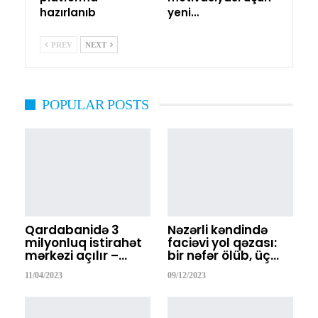
hazırlanıb
yeni…
PREV
NEXT
POPULAR POSTS
Qardabanidə 3
Nəzərli kəndində
milyonluq istirahət
faciəvi yol qəzası:
mərkəzi açılır –…
bir nəfər ölüb, üç…
11/04/2023
09/12/2023