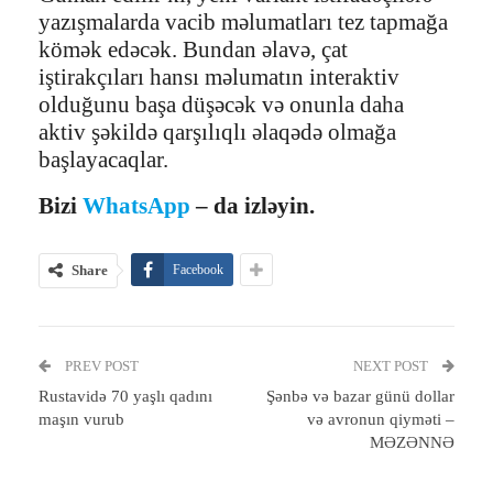
yazışmalarda vacib məlumatları tez tapmağa
kömək edəcək. Bundan əlavə, çat
iştirakçıları hansı məlumatın interaktiv
olduğunu başa düşəcək və onunla daha
aktiv şəkildə qarşılıqlı əlaqədə olmağa
başlayacaqlar.
Bizi
WhatsApp
– da izləyin.
Share
Facebook
PREV POST
NEXT POST
Rustavidə 70 yaşlı qadını
Şənbə və bazar günü dollar
maşın vurub
və avronun qiyməti –
MƏZƏNNƏ