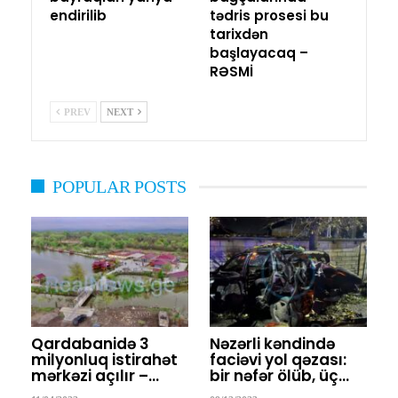
endirilib
tədris prosesi bu
tarixdən
başlayacaq –
RƏSMİ
PREV
NEXT
POPULAR POSTS
Qardabanidə 3
Nəzərli kəndində
milyonluq istirahət
faciəvi yol qəzası:
mərkəzi açılır –…
bir nəfər ölüb, üç…