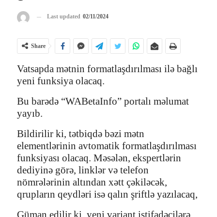
Last updated
02/11/2024
Share
Vatsapda mətnin formatlaşdırılması ilə bağlı
yeni funksiya olacaq.
Bu barədə “WABetaInfo” portalı məlumat
yayıb.
Bildirilir ki, tətbiqdə bəzi mətn
elementlərinin avtomatik formatlaşdırılması
funksiyası olacaq. Məsələn, ekspertlərin
dediyinə görə, linklər və telefon
nömrələrinin altından xətt çəkiləcək,
qrupların qeydləri isə qalın şriftlə yazılacaq,
Güman edilir ki, yeni variant istifadəçilərə