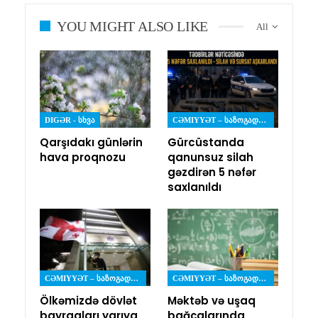
YOU MIGHT ALSO LIKE
All
DIGƏR - ᲡᲮᲕᲐ
CƏMIYYƏT – ᲡᲐᲖᲝᲒᲐᲓᲝᲔᲑᲐ
Qarşıdakı günlərin
Gürcüstanda
hava proqnozu
qanunsuz silah
gəzdirən 5 nəfər
saxlanıldı
CƏMIYYƏT – ᲡᲐᲖᲝᲒᲐᲓᲝᲔᲑᲐ
CƏMIYYƏT – ᲡᲐᲖᲝᲒᲐᲓᲝᲔᲑᲐ
Ölkəmizdə dövlət
Məktəb və uşaq
bayraqları yarıya
bağçalarında