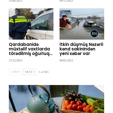
11/04/2023
09/12/2023
Qardabanidə
İtkin düşmüş Nəzərli
müxtəlif vaxtlarda
kənd sakinindən
törədilmiş oğurluq…
yeni xəbər var
27/12/2025
09/01/2023
PREV
NEXT
1 of 865