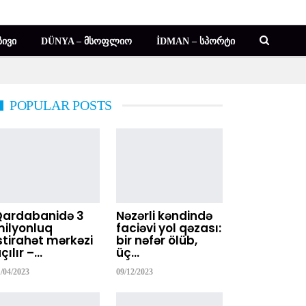
ᲘᲕᲘ
DÜNYA – ᲛᲡᲝᲤᲚᲘᲝ
İDMAN – ᲡᲞᲝᲠᲢᲘ
POPULAR POSTS
Qardabanidə 3
Nəzərli kəndində
ilyonluq
faciəvi yol qəzası:
stirahət mərkəzi
bir nəfər ölüb,
çılır –…
üç…
1/04/2023
09/12/2023