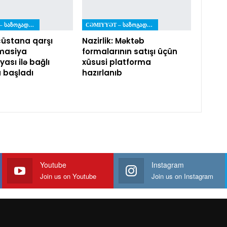
CƏMIYYƏT – ᲡᲐᲖᲝᲒᲐᲓᲝᲔᲑᲐ
CƏMIYYƏT – ᲡᲐᲖᲝᲒᲐᲓᲝᲔᲑᲐ
üstana qarşı
Nazirlik: Məktəb
masiya
formalarının satışı üçün
ası ilə bağlı
xüsusi platforma
a başladı
hazırlanıb
Youtube
Instagram
Join us on Youtube
Join us on Instagram