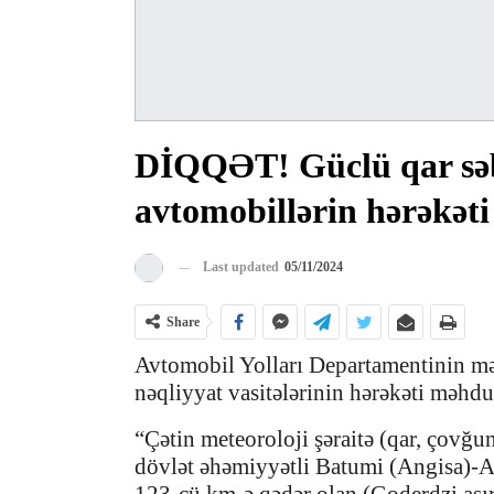
DİQQƏT! Güclü qar səb
avtomobillərin hərəkəti
Last updated
05/11/2024
Share
Avtomobil Yolları Departamentinin mə
nəqliyyat vasitələrinin hərəkəti məhdu
“Çətin meteoroloji şəraitə (qar, çovğu
dövlət əhəmiyyətli Batumi (Angisa)-