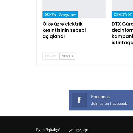
DÜNYA - ᲛᲡᲝᲤᲚᲘᲝ
Ölkə üzrə elektrik
DTX Gürc
kəsintisinin səbəbi
dezinfor
açıqlandı
kampaniy
istintaq
PREV
NEXT
Facebook
Join us on Facebook
ᲩᲕᲔᲜ ᲨᲔᲡᲐᲮᲔᲑ
ᲙᲝᲜᲢᲐᲥᲢᲘ