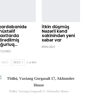
Qardabanidə
İtkin düşmüş
üxtəlif
Nəzərli kənd
axtlarda
sakinindən yeni
örədilmiş
xəbər var
ğurluq…
09/01/2023
7/12/2025
PREV
NEXT
1 of 863
Tbilisi, Vaxtang Gorgasali 17, Akhundov House