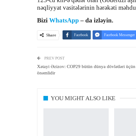
123-cü km-ə qədər olan (Goderdzi aşı
nəqliyyat vasitələrinin hərəkəti məhd
Bizi
WhatsApp
– da izləyin.
Share
Facebook
Facebook Messenger
PREV POST
Xətayi Əzizov: COP29 bütün dünya dövlətləri üçün
önəmlidir
YOU MIGHT ALSO LIKE