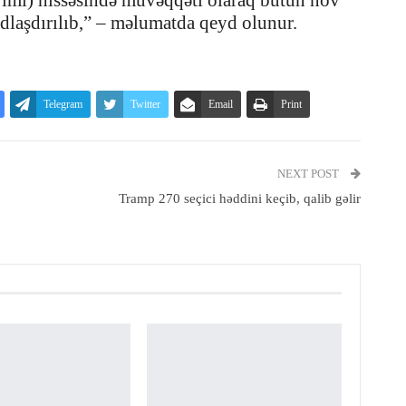
rımı) hissəsində müvəqqəti olaraq bütün növ
udlaşdırılıb,” – məlumatda qeyd olunur.
Telegram
Twitter
Email
Print
NEXT POST
Tramp 270 seçici həddini keçib, qalib gəlir