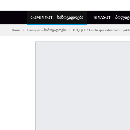
CƏMIYYƏT – ᲡᲐᲖᲝᲒᲐᲓᲝᲔᲑᲐ
SIYASƏT – ᲞᲝᲚᲘᲢ
Home
Cəmiyyət – საზოგადოება
DİQQƏT! Güclü qar səbəbilə bu yolda 