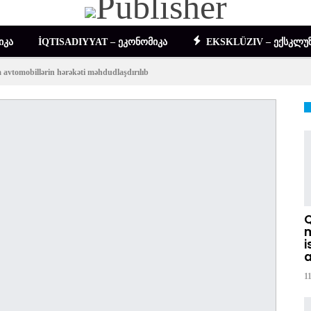
ᲘᲙᲐ
İQTISADIYYAT – ᲔᲙᲝᲜᲝᲛᲘᲙᲐ
EKSKLÜZIV – ᲔᲥᲡᲙᲚᲣᲖ
avtomobillərin hərəkəti məhdudlaşdırılıb
DIGƏR – ᲡᲮᲕᲐ
m
i
a
1