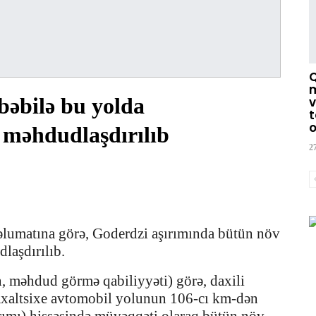
m
əbilə bu yolda
v
t
o
 məhdudlaşdırılıb
2
lumatına görə, Goderdzi aşırımında bütün növ
dlaşdırılıb.
n, məhdud görmə qabiliyyəti) görə, daxili
Axaltsixe avtomobil yolunun 106-cı km-dən