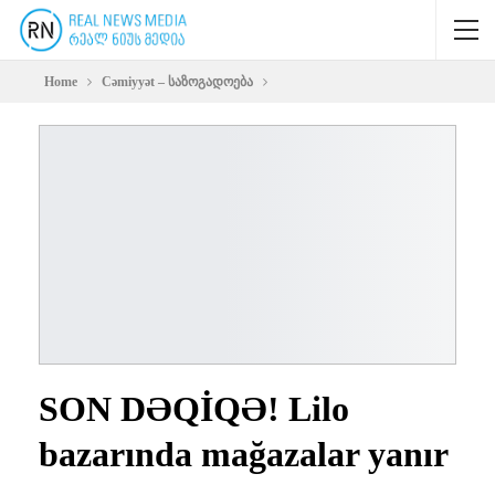
Home
Cəmiyyət – საზოგადოება
SON DƏQİQƏ! Lilo
bazarında mağazalar yanır