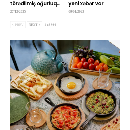
törədilmiş oğurluq…
yeni xəbər var
27/12/2025
09/01/2023
PREV
NEXT
1 of 864