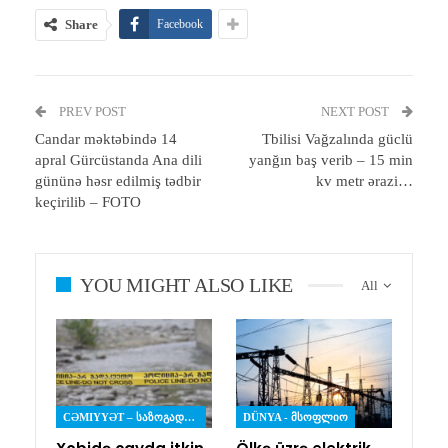
Share
Facebook
PREV POST
NEXT POST
Candar məktəbində 14
Tbilisi Vağzalında güclü
apral Gürcüstanda Ana dili
yanğın baş verib – 15 min
gününə həsr edilmiş tədbir
kv metr ərazi…
keçirilib – FOTO
YOU MIGHT ALSO LIKE
All
CƏMIYYƏT – ᲡᲐᲖᲝᲒᲐᲓᲝᲔᲑᲐ
DÜNYA - ᲛᲡᲝᲤᲚᲘᲝ