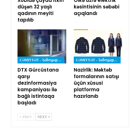
Xobidə çayda itkin
Ölkə üzrə elektrik
düşən 32 yaşlı
kəsintisinin səbəbi
qadının meyiti
açıqlandı
tapılıb
CƏMIYYƏT – ᲡᲐᲖᲝᲒᲐᲓᲝᲔᲑᲐ
CƏMIYYƏT – ᲡᲐᲖᲝᲒᲐᲓᲝᲔᲑᲐ
DTX Gürcüstana
Nazirlik: Məktəb
qarşı
formalarının satışı
dezinformasiya
üçün xüsusi
kampaniyası ilə
platforma
bağlı istintaqa
hazırlanıb
başladı
PREV
NEXT