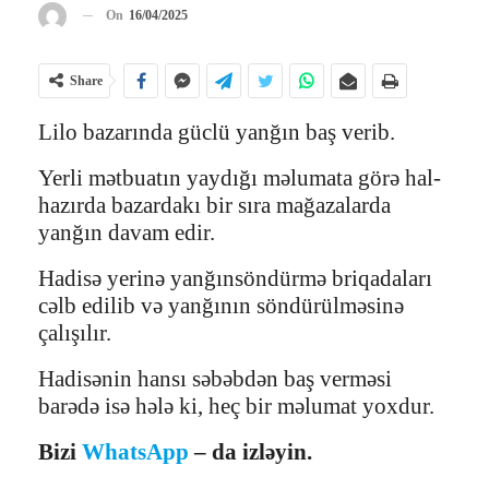
On
16/04/2025
Share
Lilo bazarında güclü yanğın baş verib.
Yerli mətbuatın yaydığı məlumata görə hal-
hazırda bazardakı bir sıra mağazalarda
yanğın davam edir.
Hadisə yerinə yanğınsöndürmə briqadaları
cəlb edilib və yanğının söndürülməsinə
çalışılır.
Hadisənin hansı səbəbdən baş verməsi
barədə isə hələ ki, heç bir məlumat yoxdur.
Bizi
WhatsApp
– da izləyin.