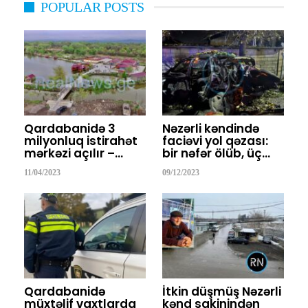
POPULAR POSTS
Qardabanidə 3
Nəzərli kəndində
milyonluq istirahət
faciəvi yol qəzası:
mərkəzi açılır –…
bir nəfər ölüb, üç…
11/04/2023
09/12/2023
Qardabanidə
İtkin düşmüş Nəzərli
müxtəlif vaxtlarda
kənd sakinindən