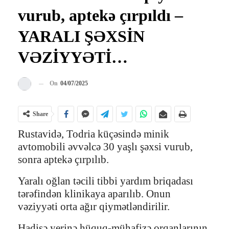
vurub, aptekə çırpıldı –
YARALI ŞƏXSİN
VƏZİYYƏTİ…
On
04/07/2025
Share
Rustavidə, Todria küçəsində minik
avtomobili əvvəlcə 30 yaşlı şəxsi vurub,
sonra aptekə çırpılıb.
Yaralı oğlan təcili tibbi yardım briqadası
tərəfindən klinikaya aparılıb. Onun
vəziyyəti orta ağır qiymətləndirilir.
Hadisə yerinə hüquq-mühafizə orqanlarının