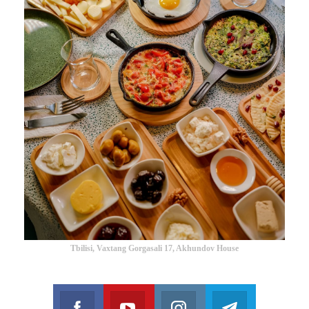
Tbilisi, Vaxtang Gorgasali 17, Akhundov House
Facebook
Youtube
Instagram
Telegram