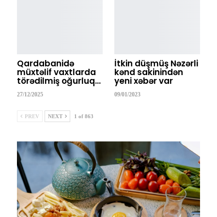
Qardabanidə
İtkin düşmüş Nəzərli
müxtəlif vaxtlarda
kənd sakinindən
törədilmiş oğurluq…
yeni xəbər var
27/12/2025
09/01/2023
PREV
NEXT
1 of 863