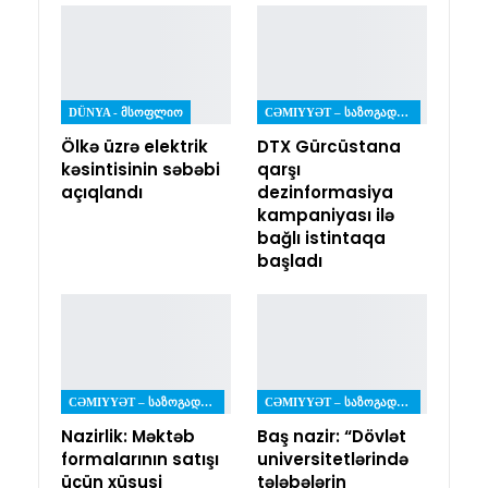
DÜNYA - ᲛᲡᲝᲤᲚᲘᲝ
CƏMIYYƏT – ᲡᲐᲖᲝᲒᲐᲓᲝᲔᲑᲐ
Ölkə üzrə elektrik
DTX Gürcüstana
kəsintisinin səbəbi
qarşı
açıqlandı
dezinformasiya
kampaniyası ilə
bağlı istintaqa
başladı
CƏMIYYƏT – ᲡᲐᲖᲝᲒᲐᲓᲝᲔᲑᲐ
CƏMIYYƏT – ᲡᲐᲖᲝᲒᲐᲓᲝᲔᲑᲐ
Nazirlik: Məktəb
Baş nazir: “Dövlət
formalarının satışı
universitetlərində
üçün xüsusi
tələbələrin