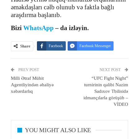
əməkdaşları cəlb olunub və faktla bağlı
araşdırma başlanıb.
Bizi
WhatsApp
– da izləyin.
Share
Facebook
Facebook Messenger
Telegram
Twitter
WhatsApp
PREV POST
Email
Print
NEXT POST
Milli Ətraf Mühit
“UFC Fight Night”
Agentliyindən əhaliyə
turnirinin qalibi Nazim
xəbərdarlıq
Sadıxov Tbilisidə
idmançılarla görüşüb –
VİDEO
YOU MIGHT ALSO LIKE