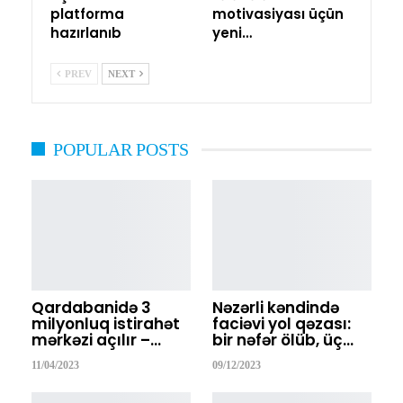
platforma
motivasiyası üçün
hazırlanıb
yeni…
PREV
NEXT
POPULAR POSTS
Qardabanidə 3
Nəzərli kəndində
milyonluq istirahət
faciəvi yol qəzası:
mərkəzi açılır –…
bir nəfər ölüb, üç…
11/04/2023
09/12/2023