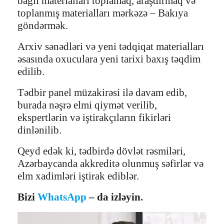
bağlı materialları toplamaq, araşdırmaq və
toplanmış materialları mərkəzə – Bakıya
göndərmək.
Arxiv sənədləri və yeni tədqiqat materialları
əsasında oxuculara yeni tarixi baxış təqdim
edilib.
Tədbir panel müzakirəsi ilə davam edib,
burada nəşrə elmi qiymət verilib,
ekspertlərin və iştirakçıların fikirləri
dinlənilib.
Qeyd edək ki, tədbirdə dövlət rəsmiləri,
Azərbaycanda akkreditə olunmuş səfirlər və
elm xadimləri iştirak ediblər.
Bizi
WhatsApp
– da izləyin.