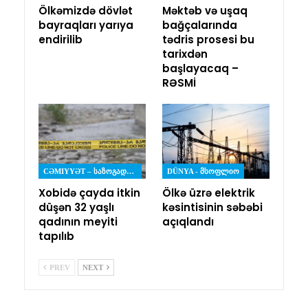
Ölkəmizdə dövlət
Məktəb və uşaq
bayraqları yarıya
bağçalarında
endirilib
tədris prosesi bu
tarixdən
başlayacaq –
RƏSMİ
CƏMIYYƏT – ᲡᲐᲖᲝᲒᲐᲓᲝᲔᲑᲐ
DÜNYA - ᲛᲡᲝᲤᲚᲘᲝ
Xobidə çayda itkin
Ölkə üzrə elektrik
düşən 32 yaşlı
kəsintisinin səbəbi
qadının meyiti
açıqlandı
tapılıb
PREV
NEXT