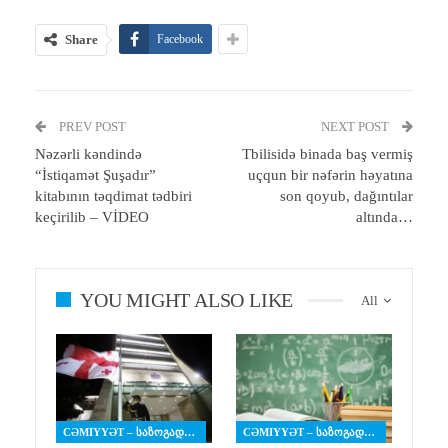
Share
Facebook
PREV POST
NEXT POST
Nəzərli kəndində
Tbilisidə binada baş vermiş
“İstiqamət Şuşadır”
uçqun bir nəfərin həyatına
kitabının təqdimat tədbiri
son qoyub, dağıntılar
keçirilib – VİDEO
altında…
YOU MIGHT ALSO LIKE
All
CƏMIYYƏT – ᲡᲐᲖᲝᲒᲐᲓᲝᲔᲑᲐ
CƏMIYYƏT – ᲡᲐᲖᲝᲒᲐᲓᲝᲔᲑᲐ