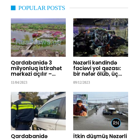
POPULAR POSTS
Qardabanidə 3
Nəzərli kəndində
milyonluq istirahət
faciəvi yol qəzası:
mərkəzi açılır –…
bir nəfər ölüb, üç…
11/04/2023
09/12/2023
Qardabanidə
İtkin düşmüş Nəzərli