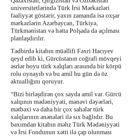
Qazaxıstan, Qırğızıstan və Özbəkistan
universitetlərində Türk İrsi Mərkəzləri
fəaliyyət göstərir, yaxın zamanda isə oxşar
mərkəzlərin Azərbaycan, Türkiyə,
Türkmənistan və hətta Polşada da açılması
planlaşdırılır.
Tədbirdə kitabın müəllifi Fəxri Hacıyev
qeyd edib ki, Gürcüstanın coğrafi mövqeyi
əsrlər boyu türk xalqları arasında bir körpü
rolu oynayıb və bu amil bu gün də öz
aktuallığını qoruyur.
“Bizi birləşdirən çox sayda amil var. Gürcü
xalqının mədəniyyəti, mənəvi dəyərləri,
mətbəxi və daha bir çox sahələr türk
xalqlarının ənənələri ilə sıx bağlıdır. Bu
baxımdan kitabın məhz Türk Mədəniyyəti
və İrsi Fondunun xətti ilə çap olunması