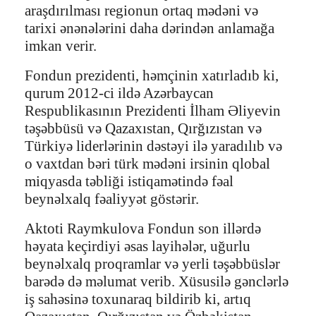
araşdırılması regionun ortaq mədəni və
tarixi ənənələrini daha dərindən anlamağa
imkan verir.
Fondun prezidenti, həmçinin xatırladıb ki,
qurum 2012-ci ildə Azərbaycan
Respublikasının Prezidenti İlham Əliyevin
təşəbbüsü və Qazaxıstan, Qırğızıstan və
Türkiyə liderlərinin dəstəyi ilə yaradılıb və
o vaxtdan bəri türk mədəni irsinin qlobal
miqyasda təbliği istiqamətində fəal
beynəlxalq fəaliyyət göstərir.
Aktoti Raymkulova Fondun son illərdə
həyata keçirdiyi əsas layihələr, uğurlu
beynəlxalq proqramlar və yerli təşəbbüslər
barədə də məlumat verib. Xüsusilə gənclərlə
iş sahəsinə toxunaraq bildirib ki, artıq