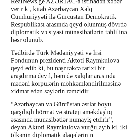
RealNews.ge AZƏRTAC-a istinadən xəbər
verir ki, kitab Azərbaycan Xalq
Cümhuriyyəti ilə Gürcüstan Demokratik
Respublikası arasında qeyd olunmuş dövrdə
diplomatik və siyasi münasibətlərin təhlilinə
həsr olunub.
Tədbirdə Türk Mədəniyyəti və İrsi
Fondunun prezidenti Aktoti Raymkulova
qeyd edib ki, bu nəşr təkcə tarixi bir
araşdırma deyil, həm də xalqlar arasında
mədəni körpülərin möhkəmləndirilməsinə
xidmət edən səylərin rəmzidir.
“Azərbaycan və Gürcüstan əsrlər boyu
qarşılıqlı hörmət və strateji əməkdaşlıq
əsasında münasibətlər nümayiş etdirir”, –
deyən Aktoti Raymkulova vurğulayıb ki, iki
ölkənin diplomatik əlaqələrinin