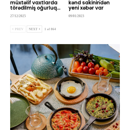
müxtəlif vaxtlarda
kənd sakinindən
törədilmiş oğurluq…
yeni xəbər var
27/12/2025
09/01/2023
PREV
NEXT
1 of 864