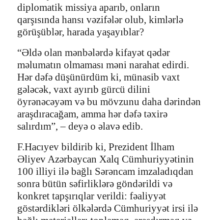
diplomatik missiya aparıb, onların
qarşısında hansı vəzifələr olub, kimlərlə
görüşüblər, harada yaşayıblar?
“Əldə olan mənbələrdə kifayət qədər
məlumatın olmaması məni narahat edirdi.
Hər dəfə düşünürdüm ki, münasib vaxt
gələcək, vaxt ayırıb gürcü dilini
öyrənəcəyəm və bu mövzunu daha dərindən
araşdıracağam, amma hər dəfə təxirə
salırdım”, – deyə o əlavə edib.
F.Hacıyev bildirib ki, Prezident İlham
Əliyev Azərbaycan Xalq Cümhuriyyətinin
100 illiyi ilə bağlı Sərəncam imzaladıqdan
sonra bütün səfirliklərə göndərildi və
konkret tapşırıqlar verildi: fəaliyyət
göstərdikləri ölkələrdə Cümhuriyyət irsi ilə