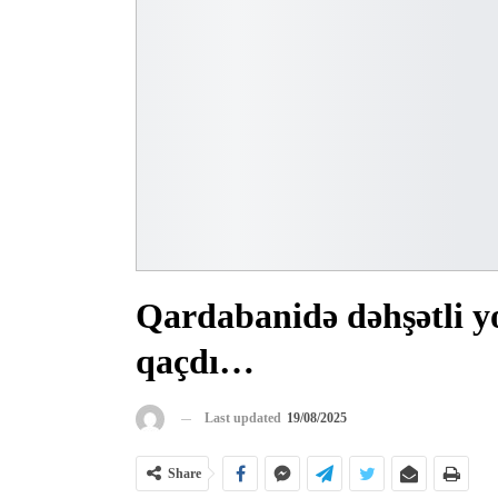
Qardabanidə dəhşətli yo
qaçdı…
Last updated
19/08/2025
Share