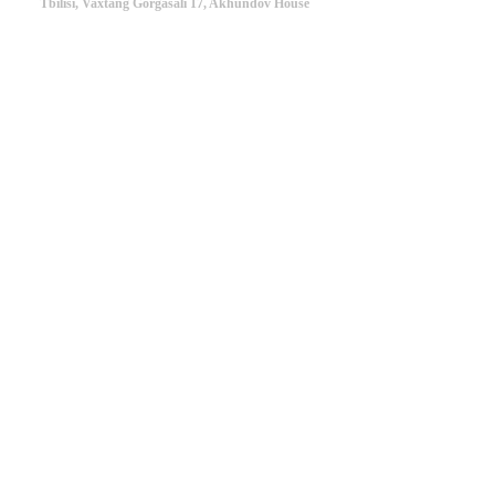
Tbilisi, Vaxtang Gorgasali 17, Akhundov House