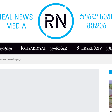
ᲚᲘᲢᲘᲙᲐ
İQTISADIYYAT – ᲔᲙᲝᲜᲝᲛᲘᲙᲐ
EKSKLÜZIV – ᲔᲥᲡ
adaları vurub qaçdı…