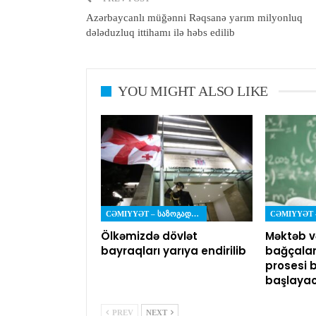
Azərbaycanlı müğənni Rəqsanə yarım milyonluq
dələduzluq ittihamı ilə həbs edilib
YOU MIGHT ALSO LIKE
CƏMIYYƏT – ᲡᲐᲖᲝᲒᲐᲓᲝᲔᲑᲐ
Ölkəmizdə dövlət
Məktəb v
bayraqları yarıya endirilib
bağçalar
prosesi 
başlaya
PREV
NEXT