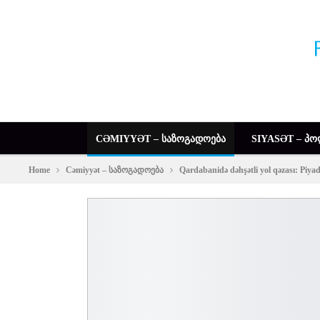
CƏMIYYƏT – ᲡᲐᲖᲝᲒᲐᲓᲝᲔᲑᲐ
SIYASƏT – ᲞᲝ
Home
Cəmiyyət – საზოგადოება
Qardabanidə dəhşətli yol qəzası: Piy