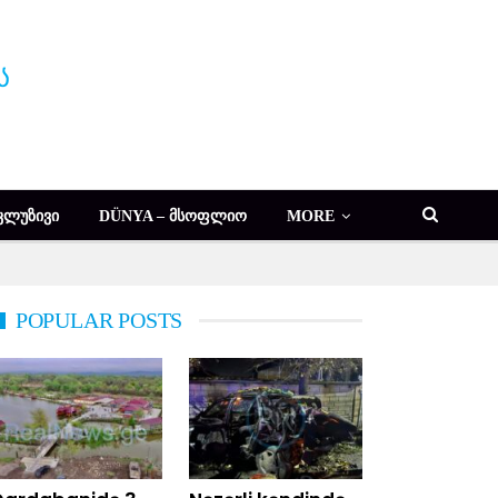
ᲙᲚᲣᲖᲘᲕᲘ
DÜNYA – ᲛᲡᲝᲤᲚᲘᲝ
MORE
POPULAR POSTS