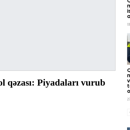
m
i
a
1
m
l qəzası: Piyadaları vurub
v
t
o
2