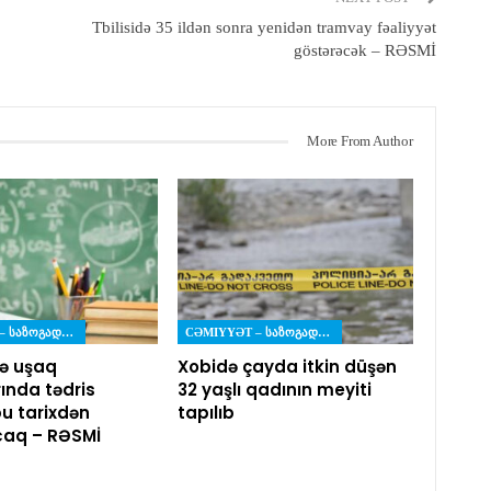
Tbilisidə 35 ildən sonra yenidən tramvay fəaliyyət
göstərəcək – RƏSMİ
More From Author
CƏMIYYƏT – ᲡᲐᲖᲝᲒᲐᲓᲝᲔᲑᲐ
CƏMIYYƏT – ᲡᲐᲖᲝᲒᲐᲓᲝᲔᲑᲐ
ə uşaq
Xobidə çayda itkin düşən
ında tədris
32 yaşlı qadının meyiti
bu tarixdən
tapılıb
caq – RƏSMİ