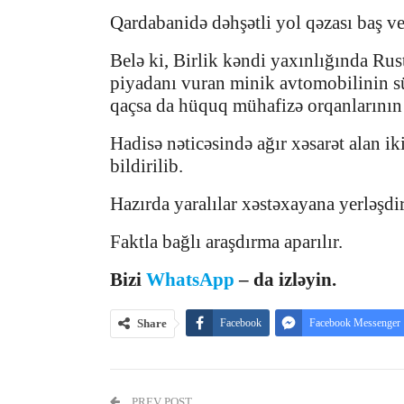
Qardabanidə dəhşətli yol qəzası baş ve
Belə ki, Birlik kəndi yaxınlığında Ru
piyadanı vuran minik avtomobilinin s
qaçsa da hüquq mühafizə orqanlarının 
Hadisə nəticəsində ağır xəsarət alan ik
bildirilib.
Hazırda yaralılar xəstəxayana yerləşdiri
Faktla bağlı araşdırma aparılır.
Bizi
WhatsApp
– da izləyin.
Share
Facebook
Facebook Messenger
PREV POST