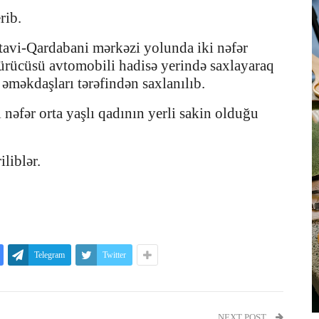
rib.
stavi-Qardabani mərkəzi yolunda iki nəfər
ürücüsü avtomobili hadisə yerində saxlayaraq
əməkdaşları tərəfindən saxlanılıb.
i nəfər orta yaşlı qadının yerli sakin olduğu
liblər.
Telegram
Twitter
NEXT POST