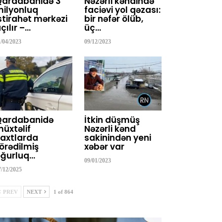
Qardabanidə 3
Nəzərli kəndində
ilyonluq
faciəvi yol qəzası:
stirahət mərkəzi
bir nəfər ölüb,
çılır –…
üç…
1/04/2023
09/12/2023
Qardabanidə
İtkin düşmüş
üxtəlif
Nəzərli kənd
axtlarda
sakinindən yeni
örədilmiş
xəbər var
ğurluq…
09/01/2023
7/12/2025
PREV
NEXT
1 of 864