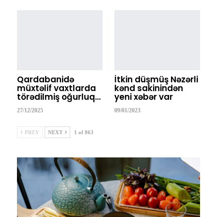
Qardabanidə
İtkin düşmüş Nəzərli
müxtəlif vaxtlarda
kənd sakinindən
törədilmiş oğurluq…
yeni xəbər var
27/12/2025
09/01/2023
PREV
NEXT
1 of 863