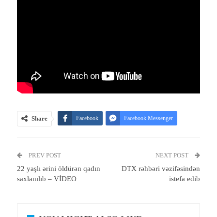
Share
Facebook
Facebook Messenger
Telegram
Twitter
WhatsApp
PREV POST
Email
Print
NEXT POST
22 yaşlı ərini öldürən qadın
DTX rəhbəri vəzifəsindən
saxlanılıb – VİDEO
istefa edib