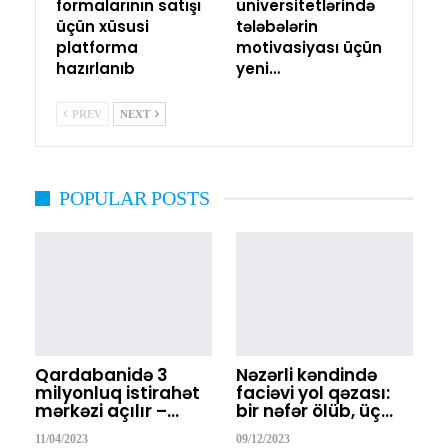
formalarının satışı
universitetlərində
üçün xüsusi
tələbələrin
platforma
motivasiyası üçün
hazırlanıb
yeni…
PREV
NEXT
POPULAR POSTS
Qardabanidə 3
Nəzərli kəndində
milyonluq istirahət
faciəvi yol qəzası:
mərkəzi açılır –…
bir nəfər ölüb, üç…
11/04/2023
09/12/2023