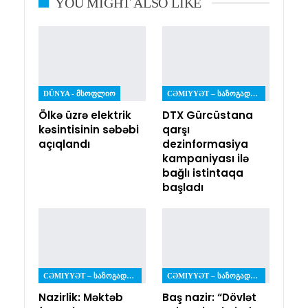
YOU MIGHT ALSO LIKE
DÜNYA - ᲛᲡᲝᲤᲚᲘᲝ
CƏMIYYƏT – ᲡᲐᲖᲝᲒᲐᲓᲝᲔᲑᲐ
Ölkə üzrə elektrik
DTX Gürcüstana
kəsintisinin səbəbi
qarşı
açıqlandı
dezinformasiya
kampaniyası ilə
bağlı istintaqa
başladı
CƏMIYYƏT – ᲡᲐᲖᲝᲒᲐᲓᲝᲔᲑᲐ
CƏMIYYƏT – ᲡᲐᲖᲝᲒᲐᲓᲝᲔᲑᲐ
Nazirlik: Məktəb
Baş nazir: “Dövlət