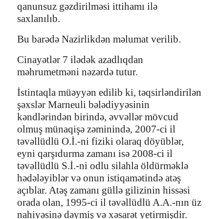
qanunsuz gəzdirilməsi ittihamı ilə
saxlanılıb.
Bu barədə Nazirlikdən məlumat verilib.
Cinayətlər 7 ilədək azadlıqdan
məhrumetməni nəzərdə tutur.
İstintaqla müəyyən edilib ki, təqsirləndirilən
şəxslər Marneuli bələdiyyəsinin
kəndlərindən birində, əvvəllər mövcud
olmuş münaqişə zəminində, 2007-ci il
təvəllüdlü O.İ.-ni fiziki olaraq döyüblər,
eyni qarşıdurma zamanı isə 2008-ci il
təvəllüdlü S.İ.-ni odlu silahla öldürməklə
hədələyiblər və onun istiqamətində atəş
açıblar. Atəş zamanı güllə gilizinin hissəsi
orada olan, 1995-ci il təvəllüdlü A.A.-nın üz
nahiyəsinə dəymiş və xəsarət yetirmişdir.