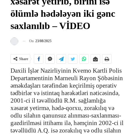
xəsarət yetirib, birini isə
ölümlə hədələyən iki gənc
saxlanılıb – VİDEO
On
23/08/2025
Share
Daxili İşlər Nazirliyinin Kvemo Kartli Polis
Departamentinin Marneuli Rayon Şöbəsinin
əməkdaşları tərəfindən keçirilmiş operativ
tədbirlər və istintaq hərəkətləri nəticəsində,
2001-ci il təvəllüdlü R.M. sağlamlığa
xəsarət yetirmə, hədə-qorxu, zorakılıq və
odlu silahın qanunsuz alınması-saxlanması-
gəzdirilməsi ittihamı ilə, həmçinin 2002-ci il
təvəllüdlü A.Q. isə zorakılıq və odlu silahın