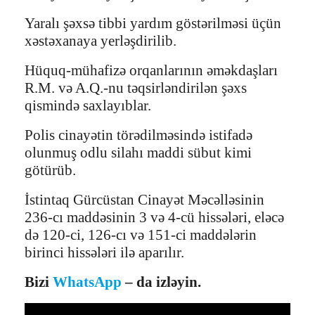
Yaralı şəxsə tibbi yardım göstərilməsi üçün
xəstəxanaya yerləşdirilib.
Hüquq-mühafizə orqanlarının əməkdaşları
R.M. və A.Q.-nu təqsirləndirilən şəxs
qismində saxlayıblar.
Polis cinayətin törədilməsində istifadə
olunmuş odlu silahı maddi sübut kimi
götürüb.
İstintaq Gürcüstan Cinayət Məcəlləsinin
236-cı maddəsinin 3 və 4-cü hissələri, eləcə
də 120-ci, 126-cı və 151-ci maddələrin
birinci hissələri ilə aparılır.
Bizi
WhatsApp
– da izləyin.