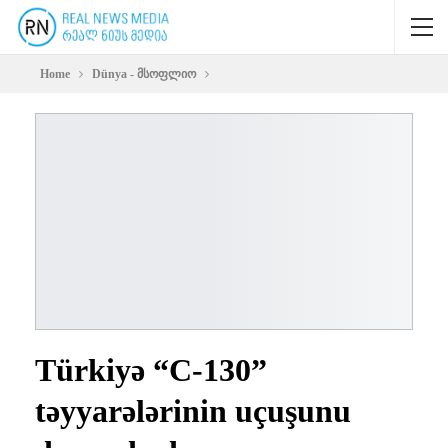
Home
Dünya - მსოფლიო
Türkiyə “C-130”
təyyarələrinin uçuşunu