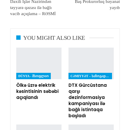
Daxili İşlər Nazirindən
Baş Prokurorluq bəyanat
təyyarə qəzası ilə bağlı
yayıb
vacib açıqlama – RƏSMİ
YOU MIGHT ALSO LIKE
DÜNYA - ᲛᲡᲝᲤᲚᲘᲝ
CƏMIYYƏT – ᲡᲐᲖᲝᲒᲐᲓᲝᲔᲑᲐ
Ölkə üzrə elektrik
DTX Gürcüstana
kəsintisinin səbəbi
qarşı
açıqlandı
dezinformasiya
kampaniyası ilə
bağlı istintaqa
başladı