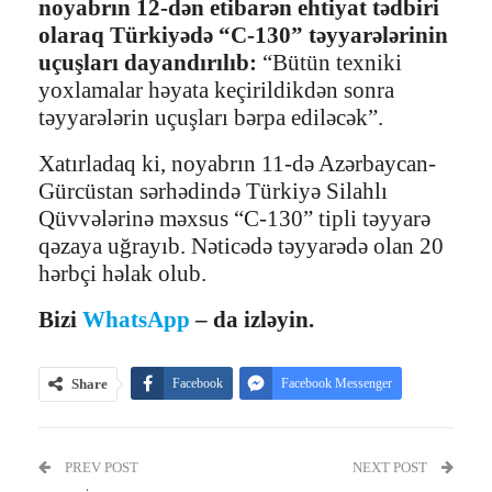
noyabrın 12-dən etibarən ehtiyat tədbiri
olaraq Türkiyədə “C-130” təyyarələrinin
uçuşları dayandırılıb:
“Bütün texniki
yoxlamalar həyata keçirildikdən sonra
təyyarələrin uçuşları bərpa ediləcək”.
Xatırladaq ki, noyabrın 11-də Azərbaycan-
Gürcüstan sərhədində Türkiyə Silahlı
Qüvvələrinə məxsus “C-130” tipli təyyarə
qəzaya uğrayıb. Nəticədə təyyarədə olan 20
hərbçi həlak olub.
Bizi
WhatsApp
– da izləyin.
Share
Facebook
Facebook Messenger
Telegram
Twitter
WhatsApp
PREV POST
Email
Print
NEXT POST