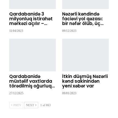
Qardabanidə 3
Nəzərli kəndində
milyonluq istirahət
faciəvi yol qəzası:
mərkəzi açılır –…
bir nəfər ölüb, üç…
11/04/2023
09/12/2023
Qardabanidə
İtkin düşmüş Nəzərli
müxtəlif vaxtlarda
kənd sakinindən
törədilmiş oğurluq…
yeni xəbər var
27/12/2025
09/01/2023
PREV
NEXT
1 of 863