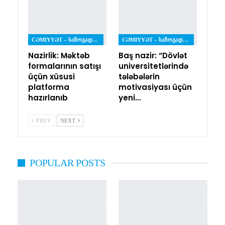
CƏMIYYƏT – ᲡᲐᲖᲝᲒᲐᲓᲝᲔᲑᲐ
CƏMIYYƏT – ᲡᲐᲖᲝᲒᲐᲓᲝᲔᲑᲐ
Nazirlik: Məktəb
Baş nazir: “Dövlət
formalarının satışı
universitetlərində
üçün xüsusi
tələbələrin
platforma
motivasiyası üçün
hazırlanıb
yeni…
PREV
NEXT
POPULAR POSTS