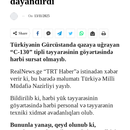
dayandırdı
On
13/11/2025
Share
Türkiyənin Gürcüstanda qəzaya uğrayan
“C-130” tipli təyyarəsinin göyərtəsində
hərbi sursat olmayıb.
RealNews.ge “TRT Haber”ə istinadən xəbər
verir ki, bu barədə məlumatı Türkiyə Milli
Müdafiə Nazirliyi yayıb.
Bildirilib ki, hərbi yük təyyarəsinin
göyərtəsində hərbi personal və təyyarənin
texniki xidmət avadanlıqları olub.
Bununla yanaşı, qeyd olunub ki,