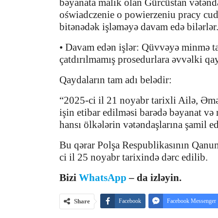
bəyanata malik olan Gürcüstan vətənda
oświadczenie o powierzeniu pracy cu
bitənədək işləməyə davam edə bilərlər
• Davam edən işlər: Qüvvəyə minmə tar
çatdırılmamış prosedurlara əvvəlki qay
Qaydaların tam adı belədir:
“2025-ci il 21 noyabr tarixli Ailə, Əm
işin etibar edilməsi barədə bəyanat və
hansı ölkələrin vətəndaşlarına şamil ed
Bu qərar Polşa Respublikasının Qanunv
ci il 25 noyabr tarixində dərc edilib.
Bizi
WhatsApp
– da izləyin.
Share
Facebook
Facebook Messenger