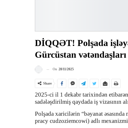
DİQQƏT! Polşada işləyə
Gürcüstan vətəndaşları
On
28/11/2025
Share
2025-ci il 1 dekabr tarixindən etibarə
sadələşdirilmiş qaydada iş vizasının a
Polşada xaricilərin “bəyanat əsasınd
pracy cudzoziemcowi) adlı mexanizmi l