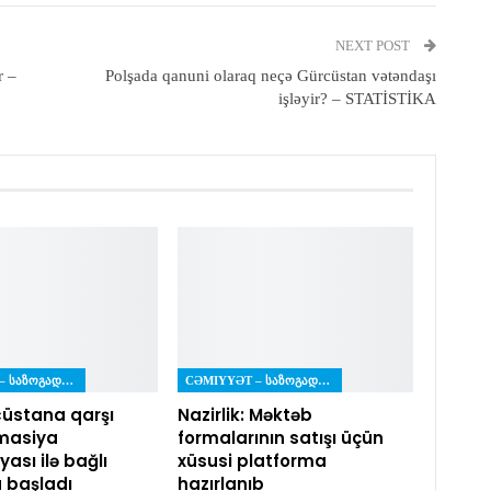
NEXT POST
r –
Polşada qanuni olaraq neçə Gürcüstan vətəndaşı
işləyir? – STATİSTİKA
CƏMIYYƏT – ᲡᲐᲖᲝᲒᲐᲓᲝᲔᲑᲐ
CƏMIYYƏT – ᲡᲐᲖᲝᲒᲐᲓᲝᲔᲑᲐ
üstana qarşı
Nazirlik: Məktəb
masiya
formalarının satışı üçün
ası ilə bağlı
xüsusi platforma
a başladı
hazırlanıb