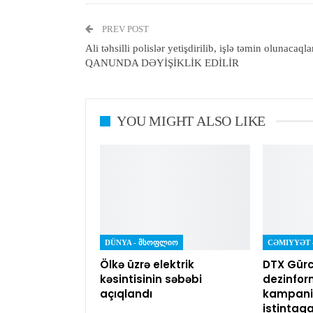
PREV POST
Ali təhsilli polislər yetişdirilib, işlə təmin olunacaqla
QANUNDA DƏYİŞİKLİK EDİLİR
YOU MIGHT ALSO LIKE
DÜNYA - ᲛᲡᲝᲤᲚᲘᲝ
Ölkə üzrə elektrik
DTX Gürc
kəsintisinin səbəbi
dezinfor
açıqlandı
kampaniy
istintaq