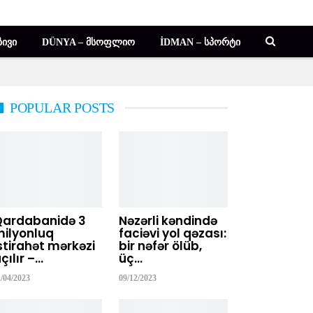
ᲘᲕᲘ
DÜNYA – ᲛᲡᲝᲤᲚᲘᲝ
İDMAN – ᲡᲞᲝᲠᲢᲘ
POPULAR POSTS
Qardabanidə 3
Nəzərli kəndində
ilyonluq
faciəvi yol qəzası:
stirahət mərkəzi
bir nəfər ölüb,
çılır –…
üç…
1/04/2023
09/12/2023