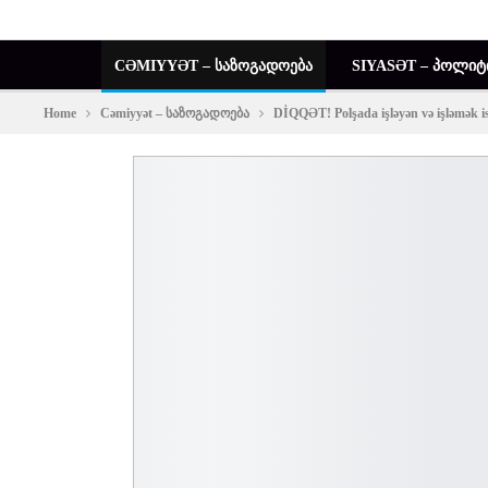
CƏMIYYƏT – ᲡᲐᲖᲝᲒᲐᲓᲝᲔᲑᲐ
SIYASƏT – ᲞᲝᲚᲘᲢ
Home
Cəmiyyət – საზოგადოება
DİQQƏT! Polşada işləyən və işləmək i