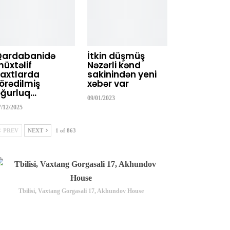
Qardabanidə
İtkin düşmüş
üxtəlif
Nəzərli kənd
axtlarda
sakinindən yeni
örədilmiş
xəbər var
ğurluq…
09/01/2023
7/12/2025
PREV
NEXT
1 of 863
Tbilisi, Vaxtang Gorgasali 17, Akhundov House