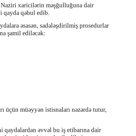
 Naziri xaricilərin məşğulluğuna dair
ni qayda qəbul edib.
alara əsasən, sadələşdirilmiş prosedurlar
na şamil ediləcək:
ı üçün müəyyən istisnaları nəzərdə tutur,
qaydalardan əvvəl bu iş etibarına dair