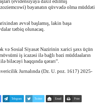
şları (evidensiyaya daxil edilmiş
dzoziemcowi) bəyanatın qüvvədə olma müddəti
.
ixindən əvvəl başlamış, lakin başa
dalar tətbiq olunacaq.
ək və Sosial Siyasət Nazirinin xarici şəxs üçün
 mövsümi iş icazəsi ilə bağlı bəzi müddəaların
ilə biləcəyi haqqında qərarı”.
ericilik Jurnalında (Dz. U. poz. 1617) 2025-
Telegram
Twitter
Email
Print