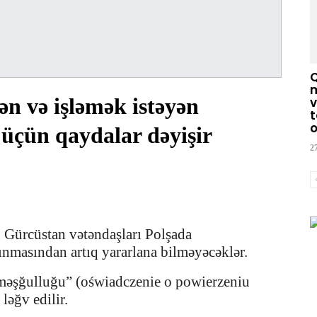
m
n və işləmək istəyən
v
t
o
 üçün qaydalar dəyişir
2
n Gürcüstan vətəndaşları Polşada
lınmasından artıq yararlana bilməyəcəklər.
a məşğulluğu” (oświadczenie o powierzeniu
əğv edilir.