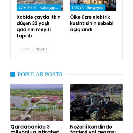
CƏMIYYƏT – ᲡᲐᲖᲝᲒᲐᲓᲝᲔᲑᲐ
DÜNYA - ᲛᲡᲝᲤᲚᲘᲝ
Xobidə çayda itkin
Ölkə üzrə elektrik
düşən 32 yaşlı
kəsintisinin səbəbi
qadının meyiti
açıqlandı
tapılıb
PREV
NEXT
POPULAR POSTS
Qardabanidə 3
Nəzərli kəndində
milyonluq istirahət
faciəvi yol qəzası: