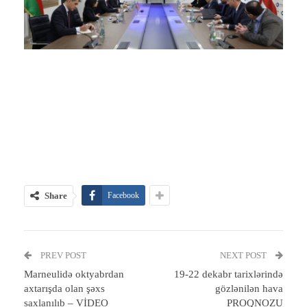
Share
Facebook
PREV POST
NEXT POST
Marneulidə oktyabrdan
19-22 dekabr tarixlərində
axtarışda olan şəxs
gözlənilən hava
saxlanılıb – VİDEO
PROQNOZU