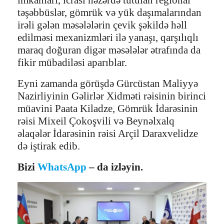
təşəbbüslər, gömrük və yük daşımalarından
irəli gələn məsələlərin çevik şəkildə həll
edilməsi mexanizmləri ilə yanaşı, qarşılıqlı
maraq doğuran digər məsələlər ətrafında da
fikir mübadiləsi aparıblar.
Eyni zamanda görüşdə Gürcüstan Maliyyə
Nazirliyinin Gəlirlər Xidməti rəisinin birinci
müavini Paata Kiladze, Gömrük İdarəsinin
rəisi Mixeil Çokoşvili və Beynəlxalq
əlaqələr İdarəsinin rəisi Arçil Daraxvelidze
də iştirak edib.
Bizi
WhatsApp
– da izləyin.