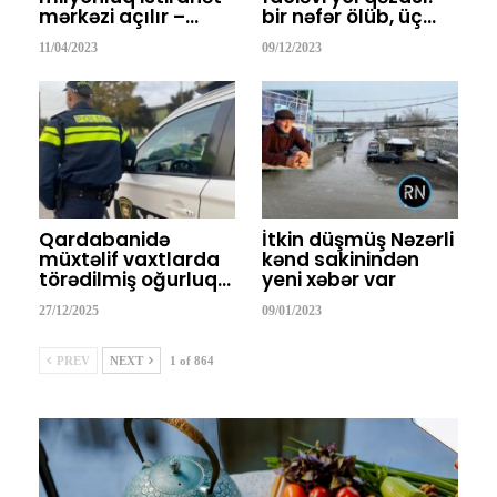
mərkəzi açılır –…
bir nəfər ölüb, üç…
11/04/2023
09/12/2023
Qardabanidə
İtkin düşmüş Nəzərli
müxtəlif vaxtlarda
kənd sakinindən
törədilmiş oğurluq…
yeni xəbər var
27/12/2025
09/01/2023
PREV
NEXT
1 of 864