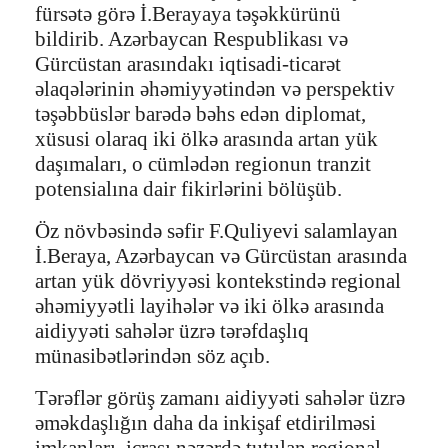
fürsətə görə İ.Berayaya təşəkkürünü
bildirib. Azərbaycan Respublikası və
Gürcüstan arasındakı iqtisadi-ticarət
əlaqələrinin əhəmiyyətindən və perspektiv
təşəbbüslər barədə bəhs edən diplomat,
xüsusi olaraq iki ölkə arasında artan yük
daşımaları, o cümlədən regionun tranzit
potensialına dair fikirlərini bölüşüb.
Öz növbəsində səfir F.Quliyevi salamlayan
İ.Beraya, Azərbaycan və Gürcüstan arasında
artan yük dövriyyəsi kontekstində regional
əhəmiyyətli layihələr və iki ölkə arasında
aidiyyəti sahələr üzrə tərəfdaşlıq
münasibətlərindən söz açıb.
Tərəflər görüş zamanı aidiyyəti sahələr üzrə
əməkdaşlığın daha da inkişaf etdirilməsi
imkanları, icrası nəzərdə tutulan regional