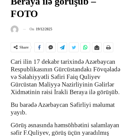
Beraya ilə görüşüb –
FOTO
On
19/12/2025
Share
Cari ilin 17 dekabr tarixində Azərbaycan
Respublikasının Gürcüstandakı Fövqəladə
və Səlahiyyətli Səfiri Faiq Quliyev
Gürcüstan Maliyyə Nazirliyinin Gəlirlər
Xidmətinin rəisi İrakli Beraya ilə görüşüb.
Bu barədə Azərbaycan Səfirliyi məlumat
yayıb.
Görüş əsnasında həmsöhbətini salamlayan
səfir F.Quliyev, görüş üçün yaradılmış