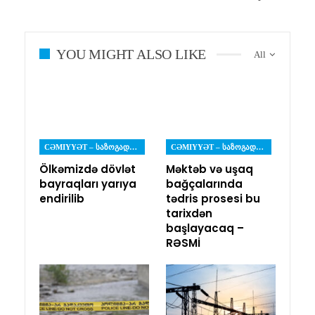
YOU MIGHT ALSO LIKE
All
CƏMIYYƏT – ᲡᲐᲖᲝᲒᲐᲓᲝᲔᲑᲐ
CƏMIYYƏT – ᲡᲐᲖᲝᲒᲐᲓᲝᲔᲑᲐ
Ölkəmizdə dövlət
Məktəb və uşaq
bayraqları yarıya
bağçalarında
endirilib
tədris prosesi bu
tarixdən
başlayacaq –
RƏSMİ