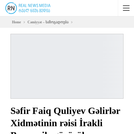
Home
Cəmiyyət – საზოგადოება
Səfir Faiq Quliyev Gəlirlər
Xidmətinin rəisi İrakli