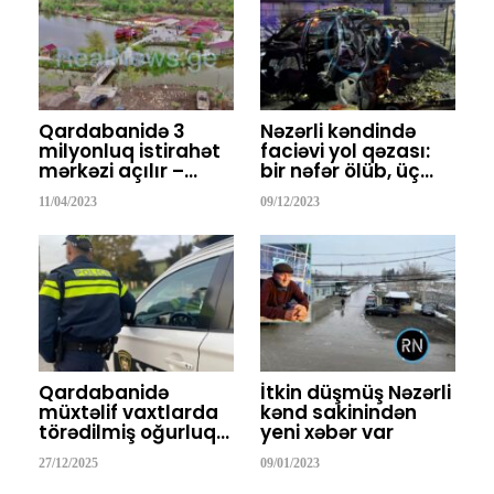
Qardabanidə 3
Nəzərli kəndində
milyonluq istirahət
faciəvi yol qəzası:
mərkəzi açılır –…
bir nəfər ölüb, üç…
11/04/2023
09/12/2023
Qardabanidə
İtkin düşmüş Nəzərli
müxtəlif vaxtlarda
kənd sakinindən
törədilmiş oğurluq…
yeni xəbər var
27/12/2025
09/01/2023