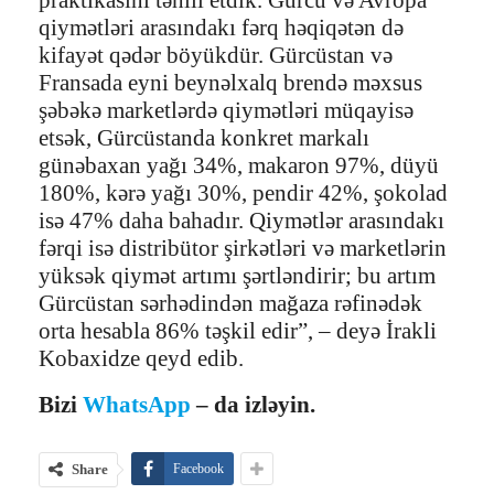
qiymətləri arasındakı fərq həqiqətən də
kifayət qədər böyükdür. Gürcüstan və
Fransada eyni beynəlxalq brendə məxsus
şəbəkə marketlərdə qiymətləri müqayisə
etsək, Gürcüstanda konkret markalı
günəbaxan yağı 34%, makaron 97%, düyü
180%, kərə yağı 30%, pendir 42%, şokolad
isə 47% daha bahadır. Qiymətlər arasındakı
fərqi isə distribütor şirkətləri və marketlərin
yüksək qiymət artımı şərtləndirir; bu artım
Gürcüstan sərhədindən mağaza rəfinədək
orta hesabla 86% təşkil edir”, – deyə İrakli
Kobaxidze qeyd edib.
Bizi
WhatsApp
– da izləyin.
Share
Facebook