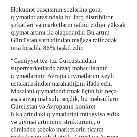
Hökumət başçısının sözlərinə görə,
qiymətlər arasındakı bu fərq distribütor
şirkətləri və marketlərin tətbiq etdiyi yüksək
qiymət artımı ilə əlaqədardır. Bu artım
Gürcüstan sərhədindən mağaza rəfinədək
orta hesabla 86% təşkil edir.
“Cəmiyyət tez-tez Gürcüstandakı
supermarketlərdə ərzaq məhsullarının
qiymətlərinin Avropa qiymətlərini xeyli
üstələməsindən narahatlığını ifadə edir.
Məsələni qiymətləndirmək üçün bir neçə
əsas ərzaq məhsulu seçdik, bu məhsulların
Gürcüstan və Avropanın konkret
ölkələrindəki qiymətlərini müqayisə etdik
və qiymət artımının strukturunu, o
cümlədən şəbəkə marketlərin ticarət
praktikasını təhlil etdik. Gürcü və Avropa