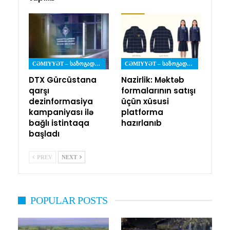
CƏMIYYƏT – ᲡᲐᲖᲝᲒᲐᲓᲝᲔᲑᲐ
CƏMIYYƏT – ᲡᲐᲖᲝᲒᲐᲓᲝᲔᲑᲐ
DTX Gürcüstana
Nazirlik: Məktəb
qarşı
formalarının satışı
dezinformasiya
üçün xüsusi
kampaniyası ilə
platforma
bağlı istintaqa
hazırlanıb
başladı
PREV
NEXT
POPULAR POSTS