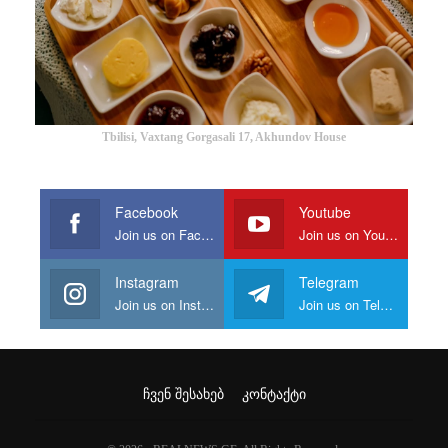
Tbilisi, Vaxtang Gorgasali 17, Akhundov House
Facebook
Youtube
Join us on Facebook
Join us on Youtube
Instagram
Telegram
Join us on Instagram
Join us on Telegram
ᲩᲕᲔᲜ ᲨᲔᲡᲐᲮᲔᲑ
ᲙᲝᲜᲢᲐᲥᲢᲘ