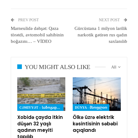
PREV POST
NEXT POST
Marneulidə dəhşət: Qəza
Gürcüstana 1 milyon larilik
törətdi, avtomobil sahibinin
narkotik gətirən rus qadın
boğazını… – VİDEO
saxlanılıb
YOU MIGHT ALSO LIKE
All
CƏMIYYƏT – ᲡᲐᲖᲝᲒᲐᲓᲝᲔᲑᲐ
DÜNYA - ᲛᲡᲝᲤᲚᲘᲝ
Xobidə çayda itkin
Ölkə üzrə elektrik
düşən 32 yaşlı
kəsintisinin səbəbi
qadının meyiti
açıqlandı
tapılıb