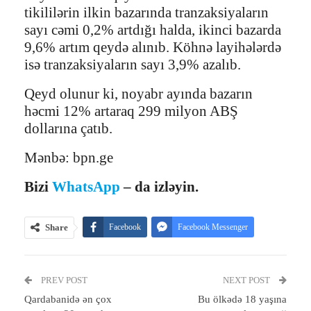
tikililərin ilkin bazarında tranzaksiyaların
sayı cəmi 0,2% artdığı halda, ikinci bazarda
9,6% artım qeydə alınıb. Köhnə layihələrdə
isə tranzaksiyaların sayı 3,9% azalıb.
Qeyd olunur ki, noyabr ayında bazarın
həcmi 12% artaraq 299 milyon ABŞ
dollarına çatıb.
Mənbə: bpn.ge
Bizi
WhatsApp
– da izləyin.
Share
Facebook
Facebook Messenger
Telegram
Twitter
WhatsApp
PREV POST
Email
Print
NEXT POST
Qardabanidə ən çox
Bu ölkədə 18 yaşına