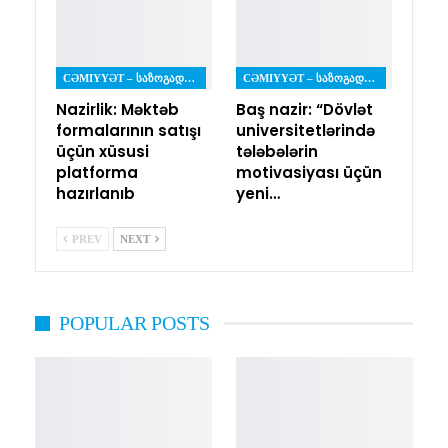
CƏMIYYƏT – ᲡᲐᲖᲝᲒᲐᲓᲝᲔᲑᲐ
CƏMIYYƏT – ᲡᲐᲖᲝᲒᲐᲓᲝᲔᲑᲐ
Nazirlik: Məktəb
Baş nazir: “Dövlət
formalarının satışı
universitetlərində
üçün xüsusi
tələbələrin
platforma
motivasiyası üçün
hazırlanıb
yeni…
PREV
NEXT
POPULAR POSTS