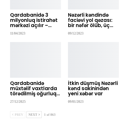
Qardabanidə 3
Nəzərli kəndində
milyonluq istirahət
faciəvi yol qəzası:
mərkəzi açılır –…
bir nəfər ölüb, üç…
11/04/2023
09/12/2023
Qardabanidə
İtkin düşmüş Nəzərli
müxtəlif vaxtlarda
kənd sakinindən
törədilmiş oğurluq…
yeni xəbər var
27/12/2025
09/01/2023
PREV
NEXT
1 of 863