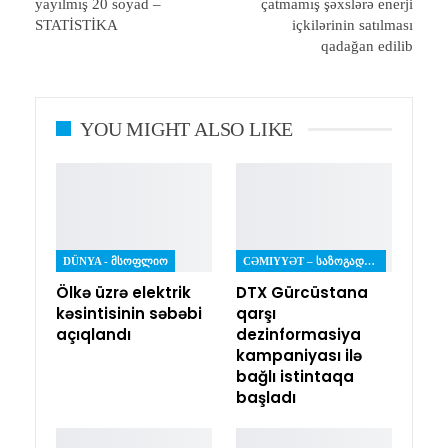
yayılmış 20 soyad –
çatmamış şəxslərə enerji
STATİSTİKA
içkilərinin satılması
qadağan edilib
YOU MIGHT ALSO LIKE
DÜNYA - ᲛᲡᲝᲤᲚᲘᲝ
CƏMIYYƏT – ᲡᲐᲖᲝᲒᲐᲓᲝᲔᲑᲐ
Ölkə üzrə elektrik
DTX Gürcüstana
kəsintisinin səbəbi
qarşı
açıqlandı
dezinformasiya
kampaniyası ilə
bağlı istintaqa
başladı