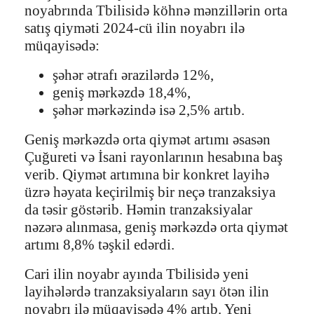
noyabrında Tbilisidə köhnə mənzillərin orta
satış qiyməti 2024-cü ilin noyabrı ilə
müqayisədə:
şəhər ətrafı ərazilərdə 12%,
geniş mərkəzdə 18,4%,
şəhər mərkəzində isə 2,5% artıb.
Geniş mərkəzdə orta qiymət artımı əsasən
Çuğureti və İsani rayonlarının hesabına baş
verib. Qiymət artımına bir konkret layihə
üzrə həyata keçirilmiş bir neçə tranzaksiya
da təsir göstərib. Həmin tranzaksiyalar
nəzərə alınmasa, geniş mərkəzdə orta qiymət
artımı 8,8% təşkil edərdi.
Cari ilin noyabr ayında Tbilisidə yeni
layihələrdə tranzaksiyaların sayı ötən ilin
noyabrı ilə müqayisədə 4% artıb. Yeni