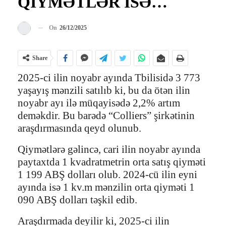
QİYMƏTLƏR İSƏ…
On
26/12/2025
Share
2025-ci ilin noyabr ayında Tbilisidə 3 773
yaşayış mənzili satılıb ki, bu da ötən ilin
noyabr ayı ilə müqayisədə 2,2% artım
deməkdir. Bu barədə “Colliers” şirkətinin
araşdırmasında qeyd olunub.
Qiymətlərə gəlincə, cari ilin noyabr ayında
paytaxtda 1 kvadratmetrin orta satış qiyməti
1 199 ABŞ dolları olub. 2024-cü ilin eyni
ayında isə 1 kv.m mənzilin orta qiyməti 1
090 ABŞ dolları təşkil edib.
Araşdırmada deyilir ki, 2025-ci ilin