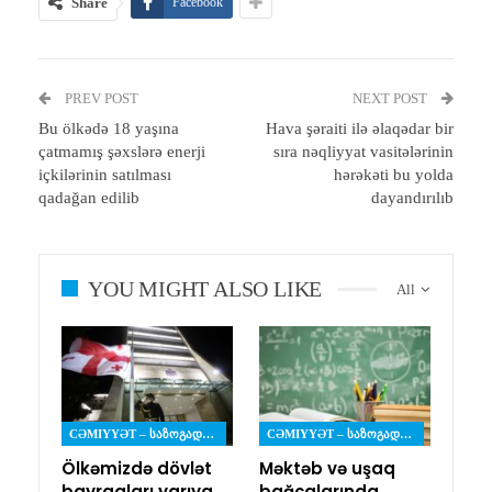
Share
Facebook
PREV POST
NEXT POST
Bu ölkədə 18 yaşına
Hava şəraiti ilə əlaqədar bir
çatmamış şəxslərə enerji
sıra nəqliyyat vasitələrinin
içkilərinin satılması
hərəkəti bu yolda
qadağan edilib
dayandırılıb
YOU MIGHT ALSO LIKE
All
CƏMIYYƏT – ᲡᲐᲖᲝᲒᲐᲓᲝᲔᲑᲐ
CƏMIYYƏT – ᲡᲐᲖᲝᲒᲐᲓᲝᲔᲑᲐ
Ölkəmizdə dövlət
Məktəb və uşaq
bayraqları yarıya
bağçalarında