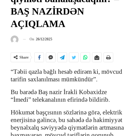
BAŞ NAZİRDƏN
AÇIQLAMA
On
26/12/2025
Share
“Təbii qazla bağlı hesab edirəm ki, mövcud
tarifin saxlanılması mümkündür”.
Bu barədə Baş nazir İrakli Kobaxidze
“İmedi” telekanalının efirində bildirib.
Hökumət başçısının sözlərinə görə, elektrik
enerjisinə gəlincə, bu sahədə də hakimiyyət
beynəlxalq səviyyədə qiymətlərin artmasına
baxmayaraq, mövcud tariflərin qorunub