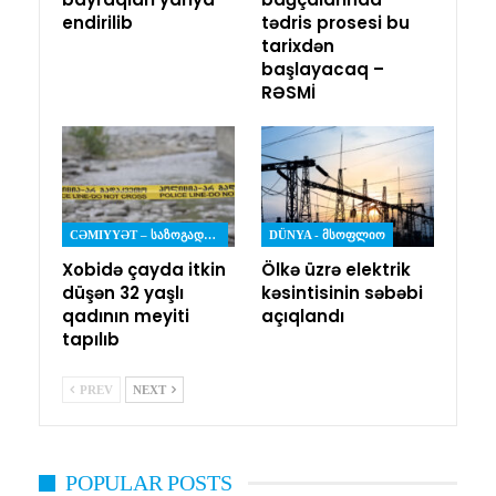
endirilib
tədris prosesi bu
tarixdən
başlayacaq –
RƏSMİ
CƏMIYYƏT – ᲡᲐᲖᲝᲒᲐᲓᲝᲔᲑᲐ
DÜNYA - ᲛᲡᲝᲤᲚᲘᲝ
Xobidə çayda itkin
Ölkə üzrə elektrik
düşən 32 yaşlı
kəsintisinin səbəbi
qadının meyiti
açıqlandı
tapılıb
PREV
NEXT
POPULAR POSTS