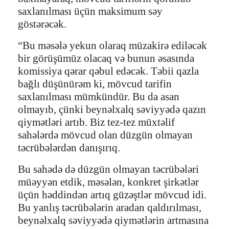
saxlanılması üçün maksimum səy
göstərəcək.
“Bu məsələ yekun olaraq müzakirə ediləcək
bir görüşümüz olacaq və bunun əsasında
komissiya qərar qəbul edəcək. Təbii qazla
bağlı düşünürəm ki, mövcud tarifin
saxlanılması mümkündür. Bu da asan
olmayıb, çünki beynəlxalq səviyyədə qazın
qiymətləri artıb. Biz tez-tez müxtəlif
sahələrdə mövcud olan düzgün olmayan
təcrübələrdən danışırıq.
Bu sahədə də düzgün olmayan təcrübələri
müəyyən etdik, məsələn, konkret şirkətlər
üçün həddindən artıq güzəştlər mövcud idi.
Bu yanlış təcrübələrin aradan qaldırılması,
beynəlxalq səviyyədə qiymətlərin artmasına