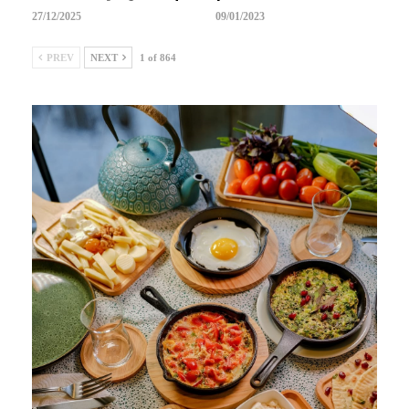
27/12/2025
09/01/2023
PREV
NEXT
1 of 864