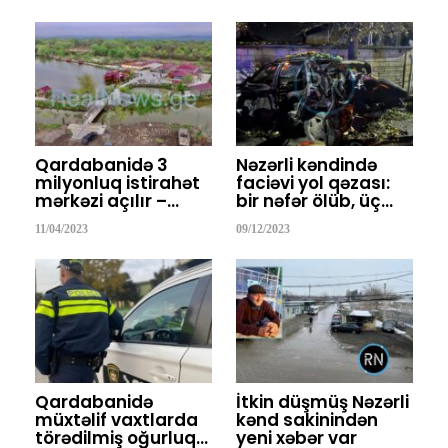
Qardabanidə 3
Nəzərli kəndində
milyonluq istirahət
faciəvi yol qəzası:
mərkəzi açılır –…
bir nəfər ölüb, üç…
11/04/2023
09/12/2023
Qardabanidə
İtkin düşmüş Nəzərli
müxtəlif vaxtlarda
kənd sakinindən
törədilmiş oğurluq…
yeni xəbər var