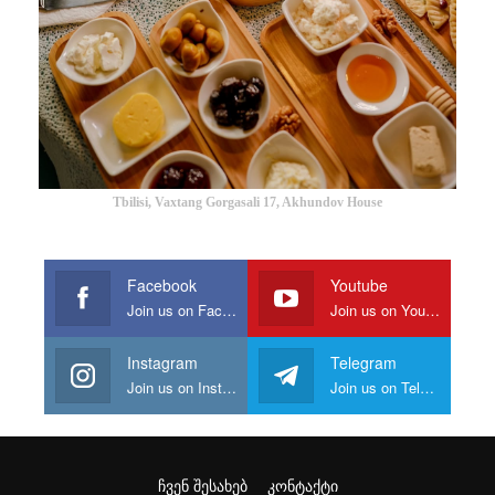
Tbilisi, Vaxtang Gorgasali 17, Akhundov House
Facebook
Youtube
Join us on Facebook
Join us on Youtube
Instagram
Telegram
Join us on Instagram
Join us on Telegram
ᲩᲕᲔᲜ ᲨᲔᲡᲐᲮᲔᲑ
ᲙᲝᲜᲢᲐᲥᲢᲘ