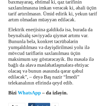
baxmayaraq, ehtimal ki, qaz tarifinin
saxlanılmasına imkan verəcək ki, əhali üçün
tarif artırılmasın. Ümid edirik ki, yekun tarif
artım olmadan müəyyən ediləcək.
Elektrik enerjisinə gəldikdə isə, burada da
beynəlxalq səviyyədə qiymət artımı var.
Bununla belə, konkret təcrübələrin
yumşaldılması və dəyişdirilməsi yolu ilə
mövcud tariflərin saxlanılması üçün
maksimum səy göstərəcəyik. Bu məsələ ilə
bağlı da əlavə məsləhətləşmələrə ehtiyac
olacaq və bunun əsasında qərar qəbul
ediləcək”, – deyə Baş nazir “İmedi”
telekanalının efirində qeyd edib.
Bizi
WhatsApp
– da izləyin.