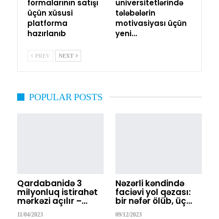
formalarının satışı
universitetlərində
üçün xüsusi
tələbələrin
platforma
motivasiyası üçün
hazırlanıb
yeni…
PREV
NEXT
POPULAR POSTS
Qardabanidə 3
Nəzərli kəndində
milyonluq istirahət
faciəvi yol qəzası:
mərkəzi açılır –…
bir nəfər ölüb, üç…
11/04/2023
09/12/2023