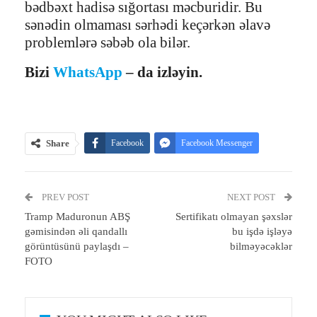
bədbəxt hadisə sığortası məcburidir. Bu
sənədin olmaması sərhədi keçərkən əlavə
problemlərə səbəb ola bilər.
Bizi
WhatsApp
– da izləyin.
Share
Facebook
Facebook Messenger
Telegram
Twitter
WhatsApp
PREV POST
Email
Print
NEXT POST
Tramp Maduronun ABŞ
Sertifikatı olmayan şəxslər
gəmisindən əli qandallı
bu işdə işləyə
görüntüsünü paylaşdı –
bilməyəcəklər
FOTO