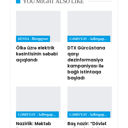
YOU MIGHT ALSO LIKE
DÜNYA - ᲛᲡᲝᲤᲚᲘᲝ
CƏMIYYƏT – ᲡᲐᲖᲝᲒᲐᲓᲝᲔᲑᲐ
Ölkə üzrə elektrik
DTX Gürcüstana
kəsintisinin səbəbi
qarşı
açıqlandı
dezinformasiya
kampaniyası ilə
bağlı istintaqa
başladı
CƏMIYYƏT – ᲡᲐᲖᲝᲒᲐᲓᲝᲔᲑᲐ
CƏMIYYƏT – ᲡᲐᲖᲝᲒᲐᲓᲝᲔᲑᲐ
Nazirlik: Məktəb
Baş nazir: “Dövlət