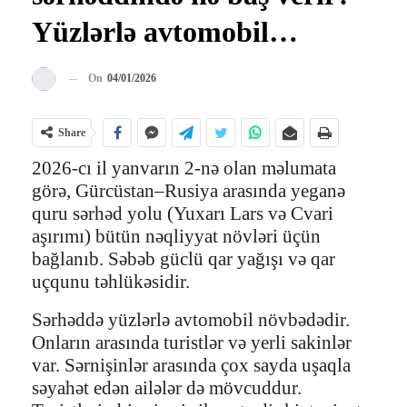
Yüzlərlə avtomobil…
On
04/01/2026
Share
2026-cı il yanvarın 2-nə olan məlumata
görə, Gürcüstan–Rusiya arasında yeganə
quru sərhəd yolu (Yuxarı Lars və Cvari
aşırımı) bütün nəqliyyat növləri üçün
bağlanıb. Səbəb güclü qar yağışı və qar
uçqunu təhlükəsidir.
Sərhəddə yüzlərlə avtomobil növbədədir.
Onların arasında turistlər və yerli sakinlər
var. Sərnişinlər arasında çox sayda uşaqla
səyahət edən ailələr də mövcuddur.