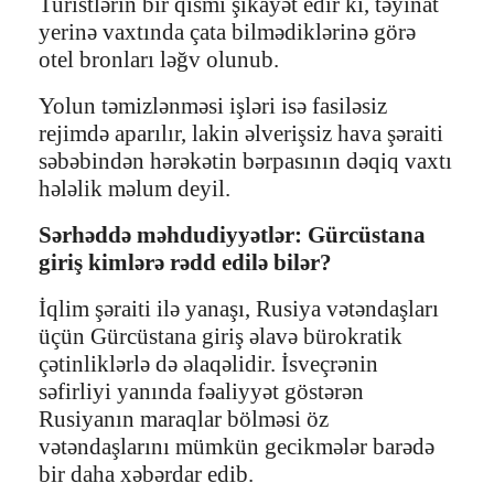
Turistlərin bir qismi şikayət edir ki, təyinat
yerinə vaxtında çata bilmədiklərinə görə
otel bronları ləğv olunub.
Yolun təmizlənməsi işləri isə fasiləsiz
rejimdə aparılır, lakin əlverişsiz hava şəraiti
səbəbindən hərəkətin bərpasının dəqiq vaxtı
hələlik məlum deyil.
Sərhəddə məhdudiyyətlər: Gürcüstana
giriş kimlərə rədd edilə bilər?
İqlim şəraiti ilə yanaşı, Rusiya vətəndaşları
üçün Gürcüstana giriş əlavə bürokratik
çətinliklərlə də əlaqəlidir. İsveçrənin
səfirliyi yanında fəaliyyət göstərən
Rusiyanın maraqlar bölməsi öz
vətəndaşlarını mümkün gecikmələr barədə
bir daha xəbərdar edib.