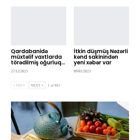
Qardabanidə
İtkin düşmüş Nəzərli
müxtəlif vaxtlarda
kənd sakinindən
törədilmiş oğurluq…
yeni xəbər var
27/12/2025
09/01/2023
PREV
NEXT
1 of 863