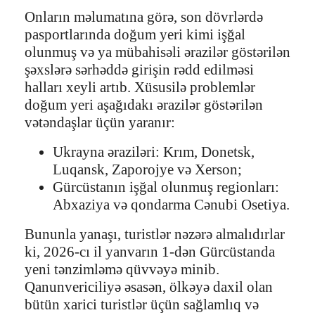
Onların məlumatına görə, son dövrlərdə
pasportlarında doğum yeri kimi işğal
olunmuş və ya mübahisəli ərazilər göstərilən
şəxslərə sərhəddə girişin rədd edilməsi
halları xeyli artıb. Xüsusilə problemlər
doğum yeri aşağıdakı ərazilər göstərilən
vətəndaşlar üçün yaranır:
Ukrayna əraziləri: Krım, Donetsk,
Luqansk, Zaporojye və Xerson;
Gürcüstanın işğal olunmuş regionları:
Abxaziya və qondarma Cənubi Osetiya.
Bununla yanaşı, turistlər nəzərə almalıdırlar
ki, 2026-cı il yanvarın 1-dən Gürcüstanda
yeni tənzimləmə qüvvəyə minib.
Qanunvericiliyə əsasən, ölkəyə daxil olan
bütün xarici turistlər üçün sağlamlıq və