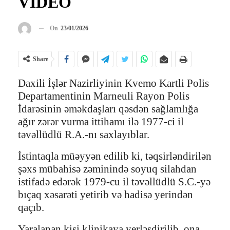
VİDEO
On
23/01/2026
Share
Daxili İşlər Nazirliyinin Kvemo Kartli Polis
Departamentinin Marneuli Rayon Polis
İdarəsinin əməkdaşları qəsdən sağlamlığa
ağır zərər vurma ittihamı ilə 1977-ci il
təvəllüdlü R.A.-nı saxlayıblar.
İstintaqla müəyyən edilib ki, təqsirləndirilən
şəxs mübahisə zəminində soyuq silahdan
istifadə edərək 1979-cu il təvəllüdlü S.C.-yə
bıçaq xəsarəti yetirib və hadisə yerindən
qaçıb.
Yaralanan kişi klinikaya yerləşdirilib, ona