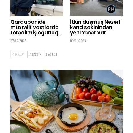
Qardabanidə
İtkin düşmüş Nəzərli
müxtəlif vaxtlarda
kənd sakinindən
törədilmiş oğurluq…
yeni xəbər var
27/12/2025
09/01/2023
PREV
NEXT
1 of 864