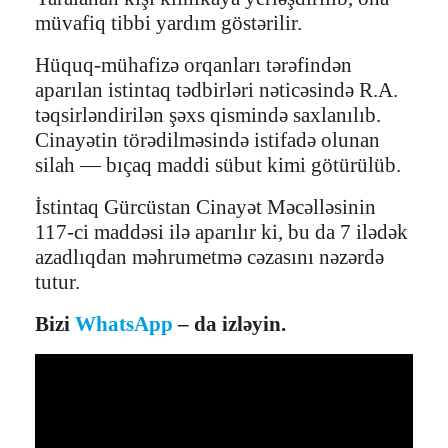
müvafiq tibbi yardım göstərilir.
Hüquq-mühafizə orqanları tərəfindən
aparılan istintaq tədbirləri nəticəsində R.A.
təqsirləndirilən şəxs qismində saxlanılıb.
Cinayətin törədilməsində istifadə olunan
silah — bıçaq maddi sübut kimi götürülüb.
İstintaq Gürcüstan Cinayət Məcəlləsinin
117-ci maddəsi ilə aparılır ki, bu da 7 ilədək
azadlıqdan məhrumetmə cəzasını nəzərdə
tutur.
Bizi
WhatsApp
– da izləyin.