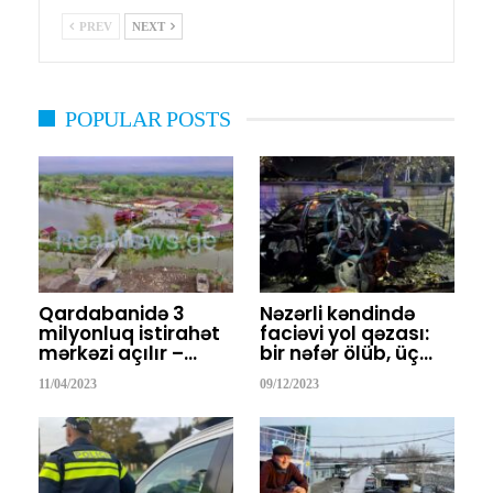
PREV
NEXT
POPULAR POSTS
Qardabanidə 3
Nəzərli kəndində
milyonluq istirahət
faciəvi yol qəzası:
mərkəzi açılır –…
bir nəfər ölüb, üç…
11/04/2023
09/12/2023