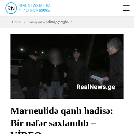
Home
Cəmiyyət – საზოგადოება
Marneulidə qanlı hadisə:
Bir nəfər saxlanılıb –