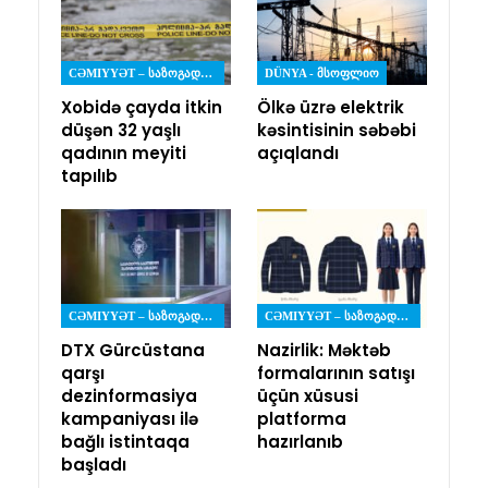
CƏMIYYƏT – ᲡᲐᲖᲝᲒᲐᲓᲝᲔᲑᲐ
DÜNYA - ᲛᲡᲝᲤᲚᲘᲝ
Xobidə çayda itkin
Ölkə üzrə elektrik
düşən 32 yaşlı
kəsintisinin səbəbi
qadının meyiti
açıqlandı
tapılıb
CƏMIYYƏT – ᲡᲐᲖᲝᲒᲐᲓᲝᲔᲑᲐ
CƏMIYYƏT – ᲡᲐᲖᲝᲒᲐᲓᲝᲔᲑᲐ
DTX Gürcüstana
Nazirlik: Məktəb
qarşı
formalarının satışı
dezinformasiya
üçün xüsusi
kampaniyası ilə
platforma
bağlı istintaqa
hazırlanıb
başladı