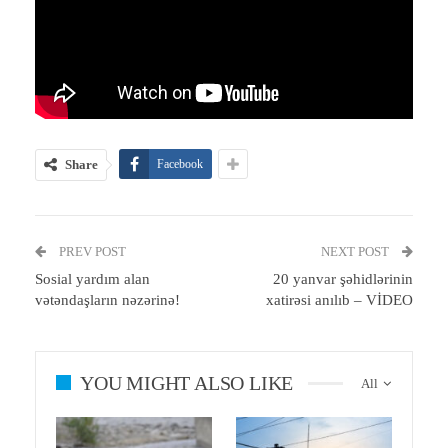
Share
Facebook
PREV POST
NEXT POST
Sosial yardım alan
20 yanvar şəhidlərinin
vətəndaşların nəzərinə!
xatirəsi anılıb – VİDEO
YOU MIGHT ALSO LIKE
All