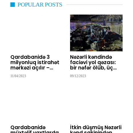
POPULAR POSTS
Qardabanidə 3
Nəzərli kəndində
milyonluq istirahət
faciəvi yol qəzası:
mərkəzi açılır –…
bir nəfər ölüb, üç…
11/04/2023
09/12/2023
Qardabanidə
İtkin düşmüş Nəzərli
müxtəlif vaxtlarda
kənd sakinindən