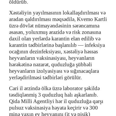
öldürüb.
Xəstəliyin yayılmasının lokallaşdırılması və
aradan qaldırılması məqsədilə, Kvemo Kartli
üzrə dövlət nümayəndəsinin sərəncamına
əsasən, yoluxmuş ərazidə və risk zonasına
daxil olan yerlərdə karantin elan edilib və
karantin tədbirlərinə başlanılıb — infeksiya
ocağının dezinfeksiyası, xəstəliyə həssas
heyvanların vaksinasiyası, heyvanların
hərəkətinə nəzarət, quduzluğa şübhəli
heyvanların izolyasiyası və sığınacaqlara
yerləşdirilməsi tədbirləri görülür.
Cari il ərzində ölkə üzrə laborator şəkildə
təsdiqlənmiş 3 quduzluq halı aşkarlanıb.
Qida Milli Agentliyi hər il quduzluğa qarşı
pulsuz vaksinasiya həyata keçirir və 300
minə yaxın ev heyvanını (it və pişik)