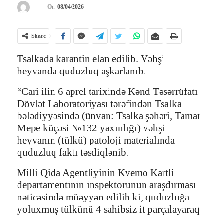
On
08/04/2026
Share
Tsalkada karantin elan edilib. Vəhşi
heyvanda quduzluq aşkarlanıb.
“Cari ilin 6 aprel tarixində Kənd Təsərrüfatı
Dövlət Laboratoriyası tərəfindən Tsalka
bələdiyyəsində (ünvan: Tsalka şəhəri, Tamar
Mepe küçəsi №132 yaxınlığı) vəhşi
heyvanın (tülkü) patoloji materialında
quduzluq faktı təsdiqlənib.
Milli Qida Agentliyinin Kvemo Kartli
departamentinin inspektorunun araşdırması
nəticəsində müəyyən edilib ki, quduzluğa
yoluxmuş tülkünü 4 sahibsiz it parçalayaraq