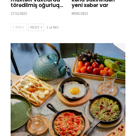
törədilmiş oğurluq…
yeni xəbər var
27/12/2025
09/01/2023
PREV
NEXT
1 of 863