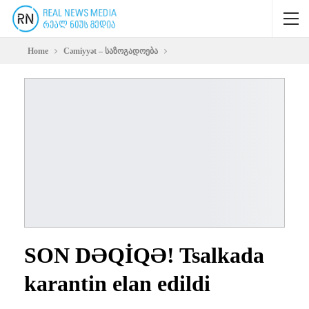
Home
Cəmiyyət – საზოგადოება
SON DƏQİQƏ! Tsalkada
karantin elan edildi