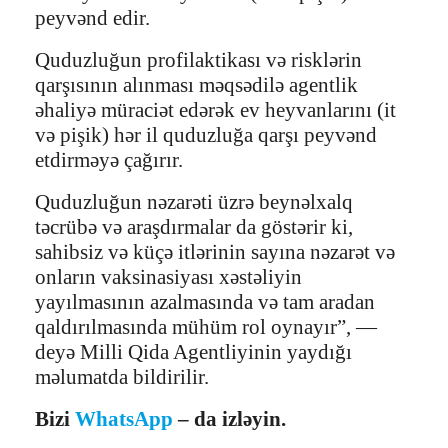
peyvənd edir.
Quduzluğun profilaktikası və risklərin
qarşısının alınması məqsədilə agentlik
əhaliyə müraciət edərək ev heyvanlarını (it
və pişik) hər il quduzluğa qarşı peyvənd
etdirməyə çağırır.
Quduzluğun nəzarəti üzrə beynəlxalq
təcrübə və araşdırmalar da göstərir ki,
sahibsiz və küçə itlərinin sayına nəzarət və
onların vaksinasiyası xəstəliyin
yayılmasının azalmasında və tam aradan
qaldırılmasında mühüm rol oynayır”, —
deyə Milli Qida Agentliyinin yaydığı
məlumatda bildirilir.
Bizi
WhatsApp
– da izləyin.