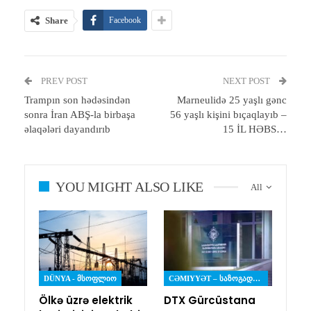
Share
Facebook
PREV POST
NEXT POST
Trampın son hədəsindən
Marneulidə 25 yaşlı gənc
sonra İran ABŞ-la birbaşa
56 yaşlı kişini bıçaqlayıb –
əlaqələri dayandırıb
15 İL HƏBS…
YOU MIGHT ALSO LIKE
All
DÜNYA - ᲛᲡᲝᲤᲚᲘᲝ
CƏMIYYƏT – ᲡᲐᲖᲝᲒᲐᲓᲝᲔᲑᲐ
Ölkə üzrə elektrik
DTX Gürcüstana