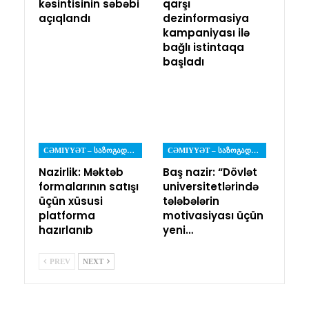
kəsintisinin səbəbi
qarşı
açıqlandı
dezinformasiya
kampaniyası ilə
bağlı istintaqa
başladı
CƏMIYYƏT – ᲡᲐᲖᲝᲒᲐᲓᲝᲔᲑᲐ
CƏMIYYƏT – ᲡᲐᲖᲝᲒᲐᲓᲝᲔᲑᲐ
Nazirlik: Məktəb
Baş nazir: “Dövlət
formalarının satışı
universitetlərində
üçün xüsusi
tələbələrin
platforma
motivasiyası üçün
hazırlanıb
yeni…
PREV
NEXT