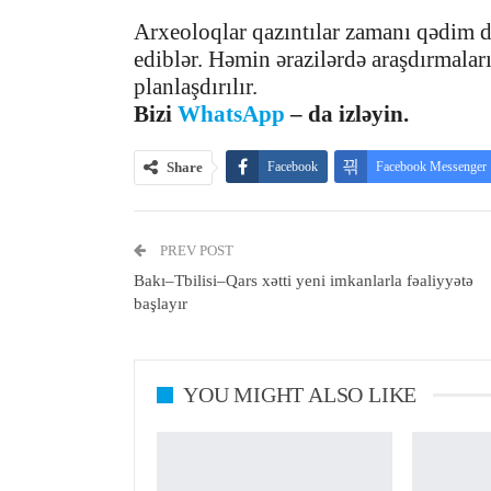
Arxeoloqlar qazıntılar zamanı qədim d
ediblər. Həmin ərazilərdə araşdırmala
planlaşdırılır.
Bizi
WhatsApp
– da izləyin.
Share
Facebook
Facebook Messenger
PREV POST
Bakı–Tbilisi–Qars xətti yeni imkanlarla fəaliyyətə
başlayır
YOU MIGHT ALSO LIKE