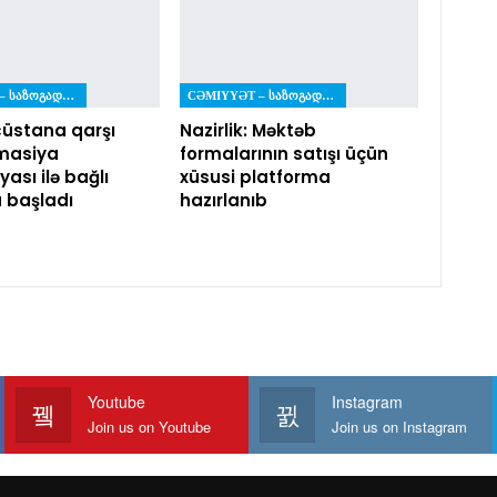
CƏMIYYƏT – ᲡᲐᲖᲝᲒᲐᲓᲝᲔᲑᲐ
CƏMIYYƏT – ᲡᲐᲖᲝᲒᲐᲓᲝᲔᲑᲐ
üstana qarşı
Nazirlik: Məktəb
masiya
formalarının satışı üçün
ası ilə bağlı
xüsusi platforma
a başladı
hazırlanıb
Youtube
Instagram
Join us on Youtube
Join us on Instagram