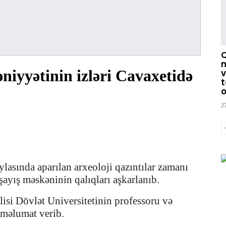
m
yyətinin izləri Cavaxetidə
v
t
o
2
asında aparılan arxeoloji qazıntılar zamanı
ayış məskəninin qalıqları aşkarlanıb.
isi Dövlət Universitetinin professoru və
 məlumat verib.