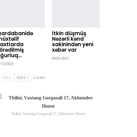
Qardabanidə
İtkin düşmüş
üxtəlif
Nəzərli kənd
axtlarda
sakinindən yeni
örədilmiş
xəbər var
ğurluq…
09/01/2023
7/12/2025
PREV
NEXT
1 of 863
Tbilisi, Vaxtang Gorgasali 17, Akhundov House