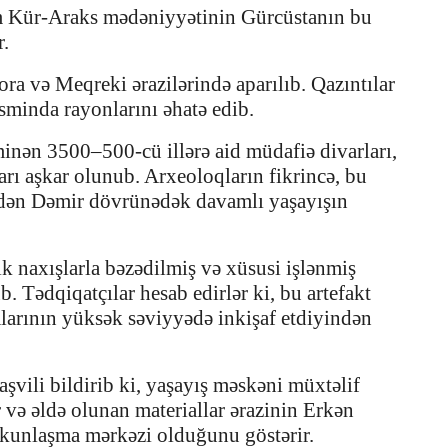
dim Kür-Araks mədəniyyətinin Gürcüstanın bu
r.
ora və Meqreki ərazilərində aparılıb. Qazıntılar
sminda rayonlarını əhatə edib.
inən 3500–500-cü illərə aid müdafiə divarları,
qları aşkar olunub. Arxeoloqların fikrincə, bu
ndən Dəmir dövrünədək davamlı yaşayışın
ik naxışlarla bəzədilmiş və xüsusi işlənmiş
. Tədqiqatçılar hesab edirlər ki, bu artefakt
larının yüksək səviyyədə inkişaf etdiyindən
vili bildirib ki, yaşayış məskəni müxtəlif
ir və əldə olunan materiallar ərazinin Erkən
skunlaşma mərkəzi olduğunu göstərir.