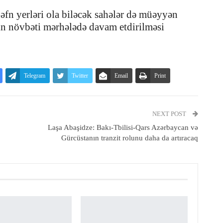
əfn yerləri ola biləcək sahələr də müəyyən
rın növbəti mərhələdə davam etdirilməsi
Telegram
Twitter
Email
Print
NEXT POST
Laşa Abaşidze: Bakı-Tbilisi-Qars Azərbaycan və
Gürcüstanın tranzit rolunu daha da artıracaq