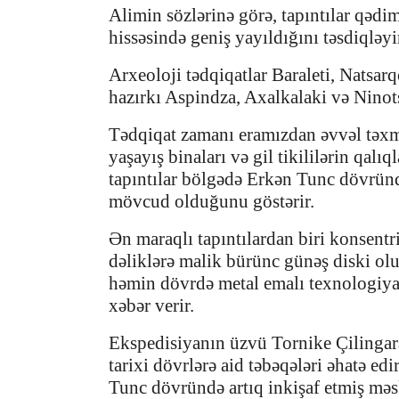
Alimin sözlərinə görə, tapıntılar qə
hissəsində geniş yayıldığını təsdiqləyi
Arxeoloji tədqiqatlar Baraleti, Natsarq
hazırkı Aspindza, Axalkalaki və Ninot
Tədqiqat zamanı eramızdan əvvəl təxm
yaşayış binaları və gil tikililərin qalı
tapıntılar bölgədə Erkən Tunc dövrü
mövcud olduğunu göstərir.
Ən maraqlı tapıntılardan biri konsentr
dəliklərə malik bürünc günəş diski olub
həmin dövrdə metal emalı texnologiya
xəbər verir.
Ekspedisiyanın üzvü Tornike Çilingaraş
tarixi dövrlərə aid təbəqələri əhatə ed
Tunc dövründə artıq inkişaf etmiş mə