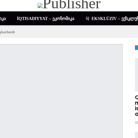
ᲘᲙᲐ
İQTISADIYYAT – ᲔᲙᲝᲜᲝᲛᲘᲙᲐ
EKSKLÜZIV – ᲔᲥᲡᲙᲚᲣᲖ
şkarlandı
DIGƏR – ᲡᲮᲕᲐ
m
i
a
1