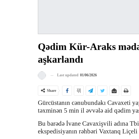
Qədim Kür-Araks mədəni
aşkarlandı
Last updated
01/06/2026
Share
Gürcüstanın cənubundakı Cavaxeti yayl
təxminən 5 min il əvvələ aid qədim yaş
Bu barədə İvane Cavaxişvili adına Tbil
ekspedisiyanın rəhbəri Vaxtanq Liçeli