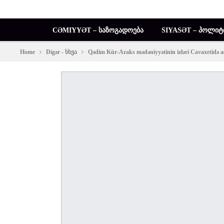
CƏMIYYƏT – ᲡᲐᲖᲝᲒᲐᲓᲝᲔᲑᲐ
SIYASƏT – ᲞᲝᲚᲘᲢ
Home
Digər - სხვა
Qədim Kür-Araks mədəniyyətinin izləri Cavaxetidə a