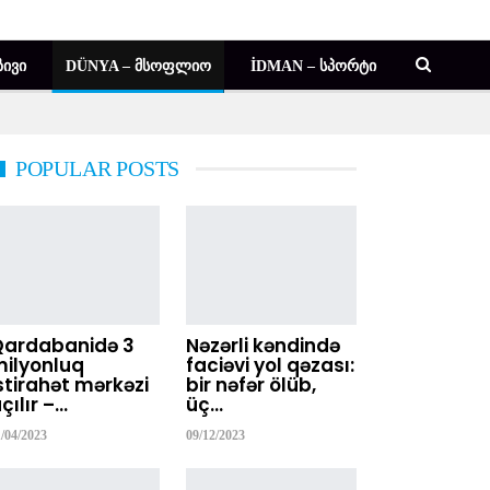
ᲘᲕᲘ
DÜNYA – ᲛᲡᲝᲤᲚᲘᲝ
İDMAN – ᲡᲞᲝᲠᲢᲘ
POPULAR POSTS
Qardabanidə 3
Nəzərli kəndində
ilyonluq
faciəvi yol qəzası:
stirahət mərkəzi
bir nəfər ölüb,
çılır –…
üç…
1/04/2023
09/12/2023