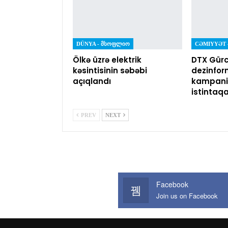
DÜNYA - ᲛᲡᲝᲤᲚᲘᲝ
Ölkə üzrə elektrik
DTX Gürc
kəsintisinin səbəbi
dezinfor
açıqlandı
kampaniy
istintaq
PREV
NEXT
Facebook
Join us on Facebook