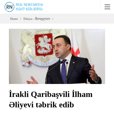
Home
Dünya - მსოფლიო
İrakli Qaribaşvili İlham
Əliyevi təbrik edib