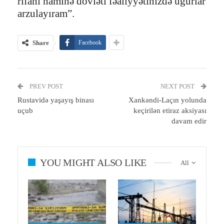
rifahı naminə dövləti fəaliyyətinizdə uğurlar
arzulayıram”.
Share
Facebook
PREV POST
NEXT POST
Rustavidə yaşayış binası
Xankəndi-Laçın yolunda
uçub
keçirilən etiraz aksiyası
davam edir
YOU MIGHT ALSO LIKE
All