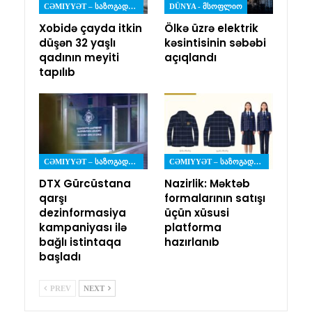
CƏMIYYƏT – ᲡᲐᲖᲝᲒᲐᲓᲝᲔᲑᲐ
DÜNYA - ᲛᲡᲝᲤᲚᲘᲝ
Xobidə çayda itkin
Ölkə üzrə elektrik
düşən 32 yaşlı
kəsintisinin səbəbi
qadının meyiti
açıqlandı
tapılıb
CƏMIYYƏT – ᲡᲐᲖᲝᲒᲐᲓᲝᲔᲑᲐ
CƏMIYYƏT – ᲡᲐᲖᲝᲒᲐᲓᲝᲔᲑᲐ
DTX Gürcüstana
Nazirlik: Məktəb
qarşı
formalarının satışı
dezinformasiya
üçün xüsusi
kampaniyası ilə
platforma
bağlı istintaqa
hazırlanıb
başladı
PREV
NEXT