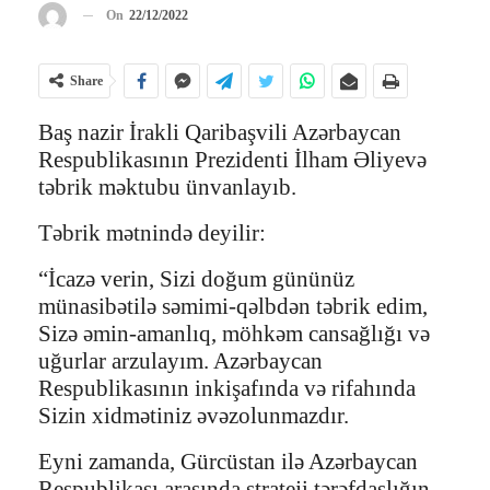
On
22/12/2022
Share
Baş nazir İrakli Qaribaşvili Azərbaycan
Respublikasının Prezidenti İlham Əliyevə
təbrik məktubu ünvanlayıb.
Təbrik mətnində deyilir:
“İcazə verin, Sizi doğum gününüz
münasibətilə səmimi-qəlbdən təbrik edim,
Sizə əmin-amanlıq, möhkəm cansağlığı və
uğurlar arzulayım. Azərbaycan
Respublikasının inkişafında və rifahında
Sizin xidmətiniz əvəzolunmazdır.
Eyni zamanda, Gürcüstan ilə Azərbaycan
Respublikası arasında strateji tərəfdaşlığın