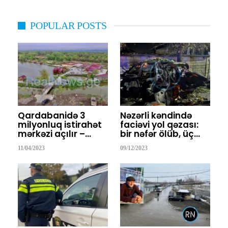
POPULAR POSTS
Qardabanidə 3
Nəzərli kəndində
milyonluq istirahət
faciəvi yol qəzası:
mərkəzi açılır –…
bir nəfər ölüb, üç…
11/04/2023
09/12/2023