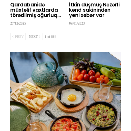
Qardabanidə
İtkin düşmüş Nəzərli
müxtəlif vaxtlarda
kənd sakinindən
törədilmiş oğurluq…
yeni xəbər var
27/12/2025
09/01/2023
PREV
NEXT
1 of 864