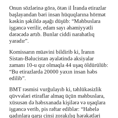
Onun sözlərinə görə, ötən il İranda etirazlar
başlayandan bəri insan hüquqlarına hörmət
kəskin şəkildə aşağı düşüb: “Məhbuslara
işgəncə verilir, edam sayı əhəmiyyətli
dərəcədə artıb. Bunlar ciddi narahatlıq
yaradır”.
Komissarın müavini bildirib ki, İranın
Sistan-Bəlucistan əyalətində aksiyalar
zamanı 10-u qız olmaqla 44 uşaq öldürülüb:
“Bu etirazlarda 20000 yaxın insan həbs
edilib”.
BMT rəsmisi vurğulayıb ki, təhlükəsizlik
qüvvələri etiraflar almaq üçün məhbuslara,
xüsusən də həbsxanada kişilərə və uşaqlara
işgəncə verib, pis rəftar ediblər: “Habelə
qadınlara qarşı cinsi zorakılıq hərəkətləri