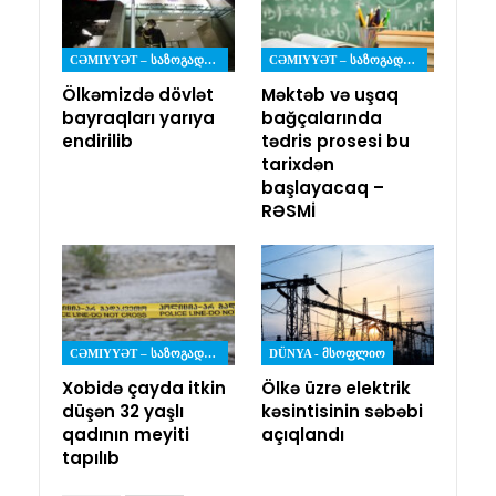
CƏMIYYƏT – ᲡᲐᲖᲝᲒᲐᲓᲝᲔᲑᲐ
CƏMIYYƏT – ᲡᲐᲖᲝᲒᲐᲓᲝᲔᲑᲐ
Ölkəmizdə dövlət
Məktəb və uşaq
bayraqları yarıya
bağçalarında
endirilib
tədris prosesi bu
tarixdən
başlayacaq –
RƏSMİ
CƏMIYYƏT – ᲡᲐᲖᲝᲒᲐᲓᲝᲔᲑᲐ
DÜNYA - ᲛᲡᲝᲤᲚᲘᲝ
Xobidə çayda itkin
Ölkə üzrə elektrik
düşən 32 yaşlı
kəsintisinin səbəbi
qadının meyiti
açıqlandı
tapılıb