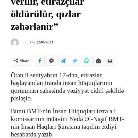
verilir, etirazçılar
öldürülür, qızlar
zəhərlənir”
On
22/06/2023
Share
Ötən il sentyabrın 17-dən, etirazlar
başlayandan İranda insan hüquqlarının
qorunması sahəsində vəziyyət ciddi şəkildə
pisləşib.
Bunu BMT-nin İnsan Hüquqları üzrə ali
komissarının müavini Neda Əl-Naşif BMT-
nin İnsan Haqları Şurasına təqdim etdiyi
hesabatda yazıb.