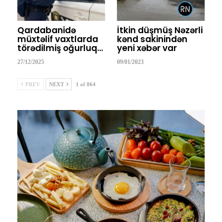
Qardabanidə
İtkin düşmüş Nəzərli
müxtəlif vaxtlarda
kənd sakinindən
törədilmiş oğurluq…
yeni xəbər var
27/12/2025
09/01/2023
PREV
NEXT
1 of 864