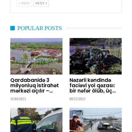
PREV
NEXT
POPULAR POSTS
Qardabanidə 3
Nəzərli kəndində
milyonluq istirahət
faciəvi yol qəzası:
mərkəzi açılır –…
bir nəfər ölüb, üç…
11/04/2023
09/12/2023