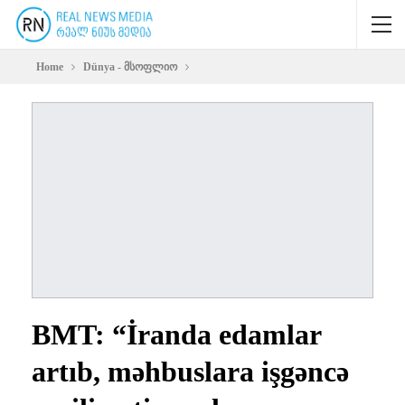
Home
Dünya - მსოფლიო
BMT: “İranda edamlar
artıb, məhbuslara işgəncə