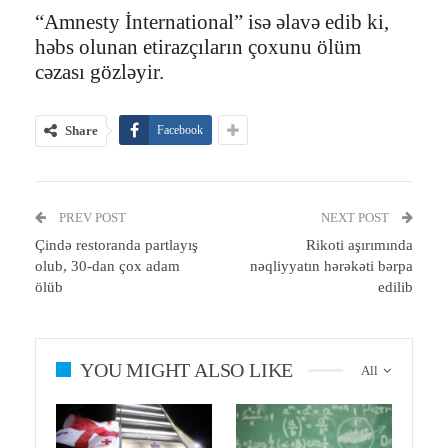
“Amnesty İnternational” isə əlavə edib ki,
həbs olunan etirazçıların çoxunu ölüm
cəzası gözləyir.
Share
Facebook
PREV POST
NEXT POST
Çində restoranda partlayış
Rikoti aşırımında
olub, 30-dan çox adam
nəqliyyatın hərəkəti bərpa
ölüb
edilib
YOU MIGHT ALSO LIKE
All