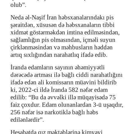
olub”.
Neda əl-Naşif İran həbsxanalarındakı pis
şəraitdən, xüsusən də həbsxanaların tibbi
xidmət göstərməkdən imtina edilməsindən,
sağlamlığın pis olmasından, içməli suyun
çirklənməsindən və məhbusların həddən
artıq sıxlığından narahatlıq ifadə edib.
İranda edamların sayının əhəmiyyətli
dərəcədə artması ilə bağlı ciddi narahatlığını
ifadə edən ali komissarın müavini bildirib
ki, 2022-ci ildə İranda 582 nəfər edam
edilib: “Bu da əvvəlki illə müqayisədə 75
faiz çoxdur. Edam olunanlardan 3-ü uşaqdır,
256 nəfər isə narkotiklə bağlı həbs
edilənlərdir”.
Hesabatda qız məktəblərinə kimyəvi