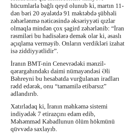
hücumlarla bağlı qeyd olunub ki, martın 11-
dən bəri 20 əyalətdə 91 məktəbdə şübhəli
zəhərlənmə nəticəsində əksəriyyəti qızlar
olmaqla mindən çox şagird zəhərlənib: “İran
rəsmiləri bu hadisələrə demək olar ki, əsaslı
açıqlama verməyib. Onların verdikləri izahat
isə ziddiyyətlidir”.
İranın BMT-nin Cenevrədəki mənzil-
qərargahındakı daimi nümayəndəsi Əli
Bəhreyni bu hesabatda vurğulanan iradları
rədd edərək, onu “tamamilə etibarsız”
adlandırıb.
Xatırladaq ki, İranın məhkəmə sistemi
indiyədək 7 etirazçını edam edib,
Məhəmməd Kabadlunun ölüm hökmünü
qüvvədə saxlayıb.