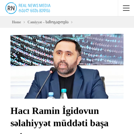
Home
Cəmiyyət – საზოგადოება
Hacı Ramin İgidovun
səlahiyyət müddəti başa