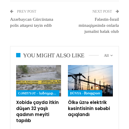
PREV POST
NEXT POST
Azərbaycan Gürcüstana
Fələstin-İsrail
polis attaşesi təyin edib
münaqişəsində onlarla
jurnalist həlak olub
YOU MIGHT ALSO LIKE
All
CƏMIYYƏT – ᲡᲐᲖᲝᲒᲐᲓᲝᲔᲑᲐ
DÜNYA - ᲛᲡᲝᲤᲚᲘᲝ
Xobidə çayda itkin
Ölkə üzrə elektrik
düşən 32 yaşlı
kəsintisinin səbəbi
qadının meyiti
açıqlandı
tapılıb