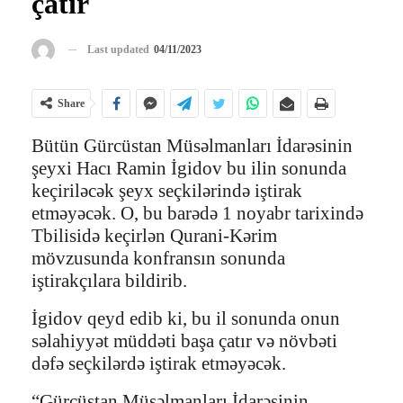
çatır
Last updated
04/11/2023
Share
Bütün Gürcüstan Müsəlmanları İdarəsinin
şeyxi Hacı Ramin İgidov bu ilin sonunda
keçiriləcək şeyx seçkilərində iştirak
etməyəcək. O, bu barədə 1 noyabr tarixində
Tbilisidə keçirlən Qurani-Kərim
mövzusunda konfransın sonunda
iştirakçılara bildirib.
İgidov qeyd edib ki, bu il sonunda onun
səlahiyyət müddəti başa çatır və növbəti
dəfə seçkilərdə iştirak etməyəcək.
“Gürcüstan Müsəlmanları İdarəsinin