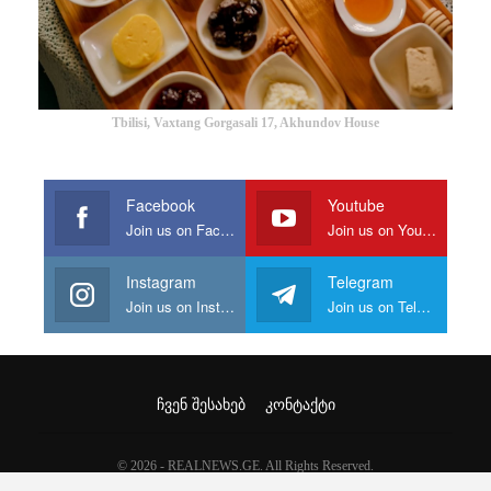
Tbilisi, Vaxtang Gorgasali 17, Akhundov House
Facebook
Youtube
Join us on Facebook
Join us on Youtube
Instagram
Telegram
Join us on Instagram
Join us on Telegram
ᲩᲕᲔᲜ ᲨᲔᲡᲐᲮᲔᲑ
ᲙᲝᲜᲢᲐᲥᲢᲘ
© 2026 - REALNEWS.GE. All Rights Reserved.