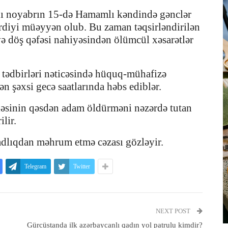
anı noyabrın 15-də Hamamlı kəndində gənclər
erdiyi müəyyən olub. Bu zaman təqsirləndirilən
və döş qəfəsi nahiyəsindən ölümcül xəsarətlər
at tədbirləri nəticəsində hüquq-mühafizə
ən şəxsi gecə saatlarında həbs ediblər.
ləsinin qəsdən adam öldürməni nəzərdə tutan
lir.
zadlıqdan məhrum etmə cəzası gözləyir.
Telegram
Twitter
NEXT POST
Gürcüstanda ilk azərbaycanlı qadın yol patrulu kimdir?