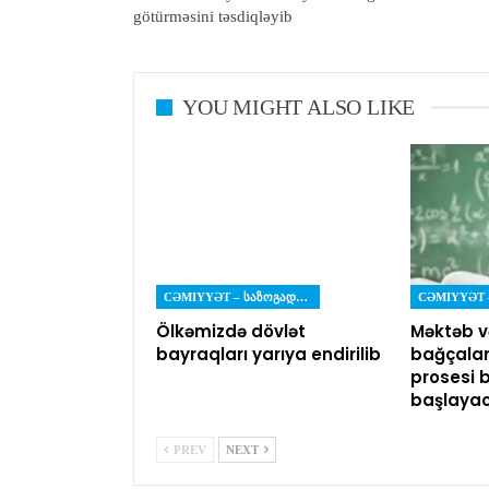
götürməsini təsdiqləyib
YOU MIGHT ALSO LIKE
CƏMIYYƏT – ᲡᲐᲖᲝᲒᲐᲓᲝᲔᲑᲐ
Ölkəmizdə dövlət
Məktəb v
bayraqları yarıya endirilib
bağçalar
prosesi 
başlaya
PREV
NEXT