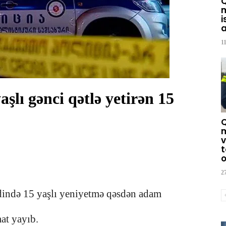
m
i
a
1
lı gənci qətlə yetirən 15
m
v
t
o
2
ində 15 yaşlı yeniyetmə qəsdən adam
at yayıb.