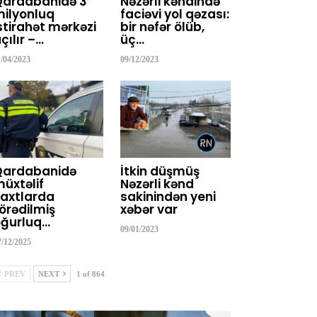
Qardabanidə 3
Nəzərli kəndində
ilyonluq
faciəvi yol qəzası:
stirahət mərkəzi
bir nəfər ölüb,
çılır –…
üç…
1/04/2023
09/12/2023
Qardabanidə
İtkin düşmüş
üxtəlif
Nəzərli kənd
axtlarda
sakinindən yeni
örədilmiş
xəbər var
ğurluq…
09/01/2023
7/12/2025
PREV
NEXT
1 of 864