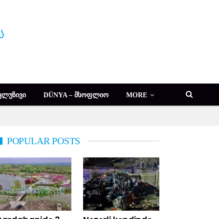
ᲙᲚᲣᲖᲘᲕᲘ
DÜNYA – ᲛᲡᲝᲤᲚᲘᲝ
MORE
POPULAR POSTS