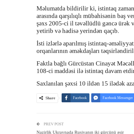
Məlumatda bildirilir ki, istintaq zam
arasında qarşılıqlı mübahisənin baş v
şəxs 2005-ci il təvəllüdlü gəncə ürək 
yetirib və hadisə yerindən qaçıb.
İsti izlərlə aparılmış istintaq-əməliyy
orqanlarının əməkdaşları təqsirləndiril
Faktla bağlı Gürcüstan Cinayət Məcəl
108-ci maddəsi ilə istintaq davam etdiri
Saxlanılan şəxsi 10 ildən 15 ilədək a
Share
Facebook
Facebook Messenger
PREV POST
Nazirlik Ukraynada Rusiyanın iki gürcünü əsir