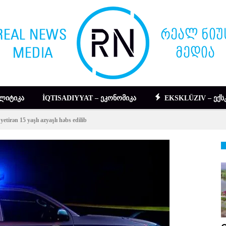
ᲚᲘᲢᲘᲙᲐ
İQTISADIYYAT – ᲔᲙᲝᲜᲝᲛᲘᲙᲐ
EKSKLÜZIV – ᲔᲥᲡ
etirən 15 yaşlı azyaşlı həbs edilib