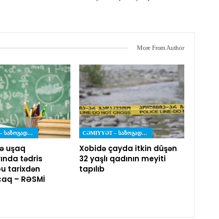
More From Author
CƏMIYYƏT – ᲡᲐᲖᲝᲒᲐᲓᲝᲔᲑᲐ
CƏMIYYƏT – ᲡᲐᲖᲝᲒᲐᲓᲝᲔᲑᲐ
ə uşaq
Xobidə çayda itkin düşən
ında tədris
32 yaşlı qadının meyiti
bu tarixdən
tapılıb
caq – RƏSMİ