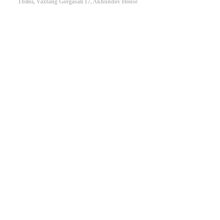
Tbilisi, Vaxtang Gorgasali 17, Akhundov House