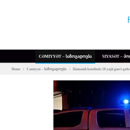
CƏMIYYƏT – ᲡᲐᲖᲝᲒᲐᲓᲝᲔᲑᲐ
SIYASƏT – ᲞᲝ
Home
Cəmiyyət – საზოგადოება
Hamamlı kəndində 18 yaşlı gənci qətlə y