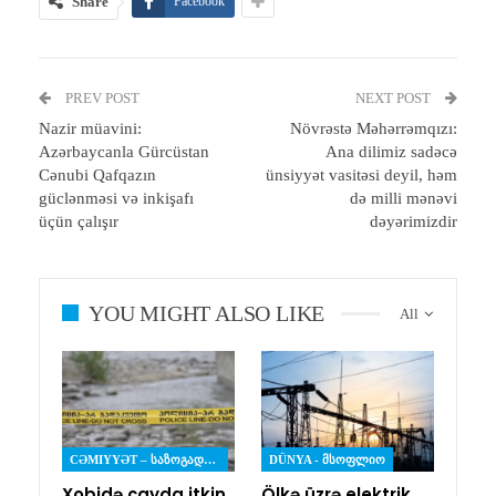
Share
Facebook
PREV POST
NEXT POST
Nazir müavini:
Növrəstə Məhərrəmqızı:
Azərbaycanla Gürcüstan
Ana dilimiz sadəcə
Cənubi Qafqazın
ünsiyyət vasitəsi deyil, həm
güclənməsi və inkişafı
də milli mənəvi
üçün çalışır
dəyərimizdir
YOU MIGHT ALSO LIKE
All
CƏMIYYƏT – ᲡᲐᲖᲝᲒᲐᲓᲝᲔᲑᲐ
DÜNYA - ᲛᲡᲝᲤᲚᲘᲝ
Xobidə çayda itkin
Ölkə üzrə elektrik