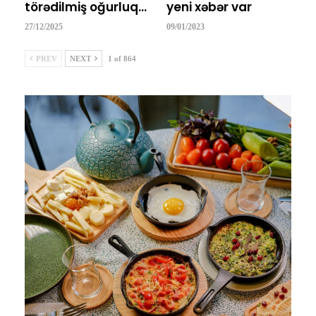
törədilmiş oğurluq…
yeni xəbər var
27/12/2025
09/01/2023
PREV
NEXT
1 of 864