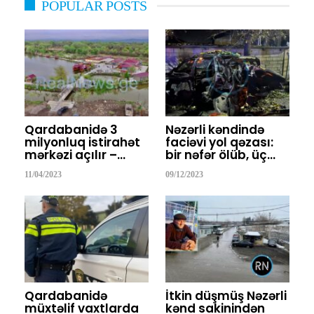
POPULAR POSTS
Qardabanidə 3
Nəzərli kəndində
milyonluq istirahət
faciəvi yol qəzası:
mərkəzi açılır –…
bir nəfər ölüb, üç…
11/04/2023
09/12/2023
Qardabanidə
İtkin düşmüş Nəzərli
müxtəlif vaxtlarda
kənd sakinindən