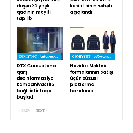
düşən 32 yaşlı
kəsintisinin səbəbi
qadının meyiti
açıqlandı
tapılıb
CƏMIYYƏT – ᲡᲐᲖᲝᲒᲐᲓᲝᲔᲑᲐ
CƏMIYYƏT – ᲡᲐᲖᲝᲒᲐᲓᲝᲔᲑᲐ
DTX Gürcüstana
Nazirlik: Məktəb
qarşı
formalarının satışı
dezinformasiya
üçün xüsusi
kampaniyası ilə
platforma
bağlı istintaqa
hazırlanıb
başladı
PREV
NEXT